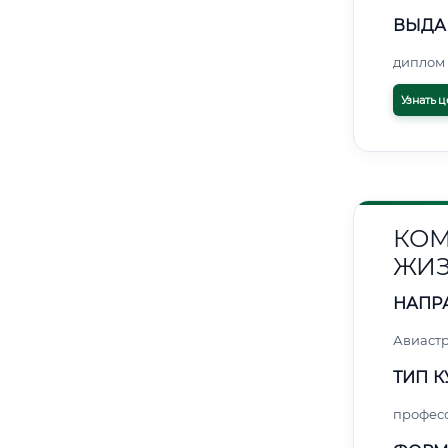
ВЫДА
диплом 
Узнать ц
КОМ
ЖИЗ
НАПР
Авиаст
ТИП К
профес