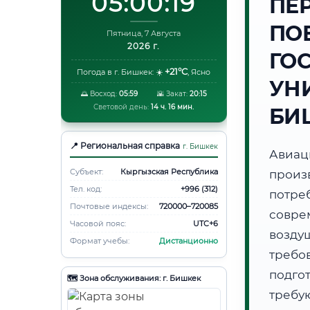
05:00:20
ПЕ
ПО
Пятница, 7 Августа
2026 г.
ГО
+21°C
Погода в г. Бишкек:
☀️
,
Ясно
УНИ
🌅 Восход:
05:59
🌇 Закат:
20:15
Световой день:
14 ч. 16 мин.
БИ
📍 Региональная справка
г. Бишкек
Авиа
Субъект:
Кыргызская Республика
произ
Тел. код:
+996 (312)
потр
Почтовые индексы:
720000–720085
совре
Часовой пояс:
UTC+6
возду
Формат учебы:
Дистанционно
требов
подго
🗺️ Зона обслуживания: г. Бишкек
требу