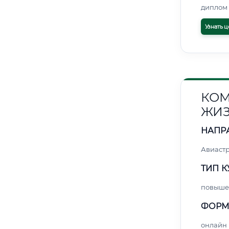
диплом 
Узнать ц
КОМ
ЖИЗ
НАПР
Авиаст
ТИП К
повыше
ФОРМ
онлайн