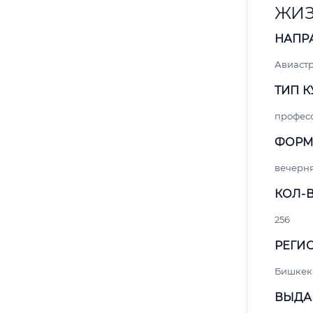
ЖИЗ
НАПР
Авиаст
ТИП К
профес
ФОРМ
вечерн
КОЛ-В
256
РЕГИО
Бишкек
ВЫДА