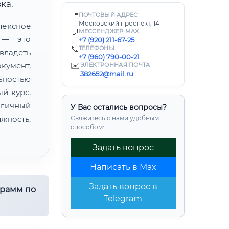
ка.
📍
ПОЧТОВЫЙ АДРЕС
Московский проспект, 14
ексное
💬
МЕССЕНДЖЕР MAX
 — это
+7 (920) 211-67-25
📞
ТЕЛЕФОНЫ
ладеть
+7 (960) 790-00-21
умент,
✉️
ЭЛЕКТРОННАЯ ПОЧТА
382652@mail.ru
ьностью
й курс,
огичный
У Вас остались вопросы?
жность,
Свяжитесь с нами удобным
способом:
Задать вопрос
Написать в Max
Задать вопрос в
грамм по
Telegram