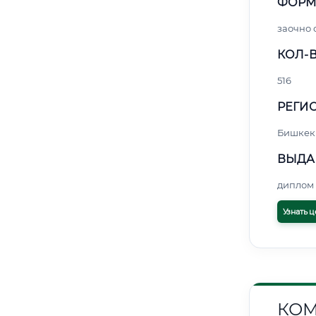
ФОРМ
заочно
КОЛ-В
516
РЕГИО
Бишкек
ВЫДА
диплом 
Узнать ц
КОМ