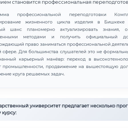
ием становится профессиональная переподготов
амма профессиональной переподготовки Компл
тирование жизненного цикла изделия в Бишкеке
ный шанс планомерно актуализировать знания, ов
менными методами и получить официальный док
рждающий право заниматься профессиональной деятел
й сфере. Для большинства слушателей это не формальны
нанный карьерный манёвр: переход в высокотехнол
т промышленности, продвижение на вышестоящую дол
ение круга решаемых задач.
дарственный университет предлагает несколько про
 курсу: