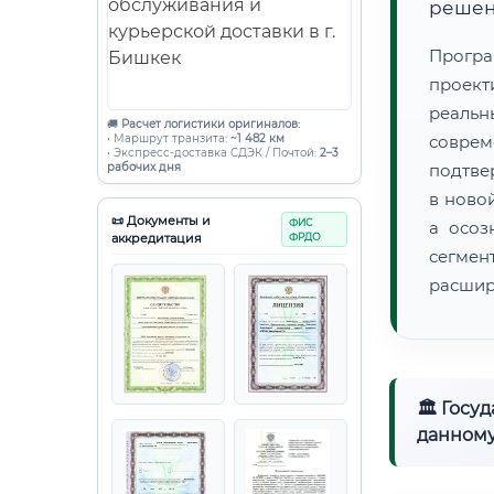
решен
Прогр
проек
реаль
🚚
Расчет логистики оригиналов:
• Маршрут транзита:
~1 482 км
совре
• Экспресс-доставка СДЭК / Почтой:
2–3
рабочих дня
подтве
в ново
📜 Документы и
ФИС
а осоз
аккредитация
ФРДО
сегмен
расшир
🏛 Госу
данному