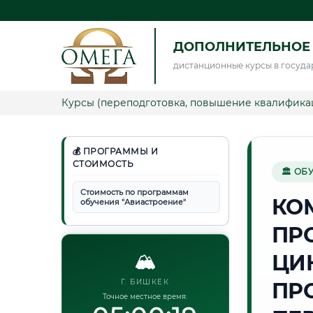
ДОПОЛНИТЕЛЬНОЕ
дистанционные курсы в госуда
Курсы (переподготовка, повышение квалифика
💰 ПРОГРАММЫ И
СТОИМОСТЬ
🏛 ОБ
Стоимость по программам
КО
обучения "Авиастроение"
ПР
🏔️
ЦИ
Г. БИШКЕК
ПР
Точное местное время: