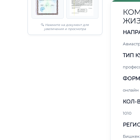
КОМ
ЖИЗ
🔍
Нажмите на документ для
увеличения и просмотра
НАПР
Авиаст
ТИП К
профес
ФОРМ
онлайн
КОЛ-В
1010
РЕГИО
Бишкек