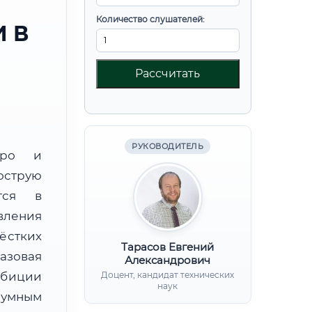
Количество слушателей:
 В
Рассчитать
РУКОВОДИТЕЛЬ
юро и
острую
тся в
вления
ёстких
Тарасов Евгений
базовая
Александрович
мбиции
Доцент, кандидат технических
наук
зумным