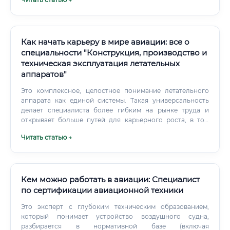
180 000 - 250 000 рублей в столичном регионе.
Карьерный путь: от стажера до главного конструктора
Карьерный рост в этой профессии достаточно прозрачен
и логичен. Начало: Чаще всего карьеру начинают еще во
время учебы на 3-4 курсе вуза, устраиваясь на
Как начать карьеру в мире авиации: все о
стажировку или на позицию техника-конструктора на
специальности "Конструкция, производство и
неполный день.
техническая эксплуатация летательных
аппаратов"
Это комплексное, целостное понимание летательного
аппарата как единой системы. Такая универсальность
делает специалиста более гибким на рынке труда и
открывает больше путей для карьерного роста, в том
числе на руководящие должности, где требуется видеть
Читать статью →
всю картину целиком.
Кем можно работать в авиации: Специалист
по сертификации авиационной техники
Это эксперт с глубоким техническим образованием,
который понимает устройство воздушного судна,
разбирается в нормативной базе (включая