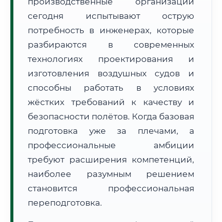
производственные организации
сегодня испытывают острую
потребность в инженерах, которые
разбираются в современных
технологиях проектирования и
🚚
Расчет логистики оригиналов:
изготовления воздушных судов и
• Маршрут транзита:
~2 171 км
• Экспресс-доставка СДЭК / Почтой:
3–5 рабочих дней
способны работать в условиях
жёстких требований к качеству и
📜 Документы и аккредитация
ФИС ФРДО
безопасности полётов. Когда базовая
подготовка уже за плечами, а
профессиональные амбиции
🔍
Нажмите на документ для увеличения и просмотра
требуют расширения компетенций,
наиболее разумным решением
становится профессиональная
переподготовка.