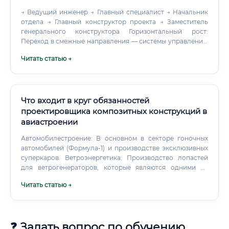
→ Ведущий инженер → Главный специалист → Начальник
отдела → Главный конструктор проекта → Заместитель
генерального конструктора Горизонтальный рост:
Переход в смежные направления — системы управления,
бортовая электроника, математическое моделирование,
Читать статью →
испытания, военно-техническое сотрудничество,
международные космические проекты. Научная карьера:
Аспирантура → кандидат технических наук →
докторантура → ведущий научный сотрудник →
профессор / директор НИИ. ✅ Наличие учёной степени в
Что входит в круг обязанностей
отрасли — реальный карьерный актив, повышающий
проектировщика композитных конструкций в
должностной оклад на 15–30%.
авиастроении
Автомобилестроение: В основном в секторе гоночных
автомобилей (Формула-1) и производстве эксклюзивных
суперкаров. Ветроэнергетика: Производство лопастей
для ветрогенераторов, которые являются одними из
самых крупных композитных конструкций.
Читать статью →
❓ Задать вопрос по обучению