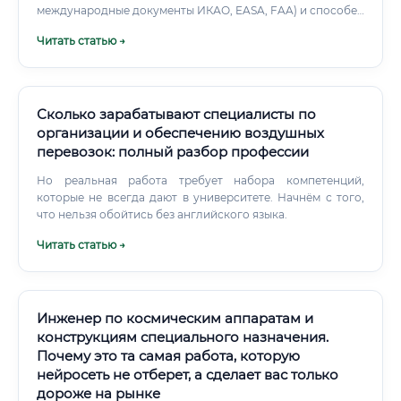
международные документы ИКАО, EASA, FAA) и способен
выявить несоответствие задолго до того, как оно
Читать статью →
превратится в катастрофу. Профессия имеет
стратегическое значение: от работы этих специалистов
напрямую зависит безопасность пассажиров, грузов и
экипажей. Это делает её одной из наиболее
ответственных и престижных в авиационной отрасли.
Сколько зарабатывают специалисты по
организации и обеспечению воздушных
перевозок: полный разбор профессии
Но реальная работа требует набора компетенций,
которые не всегда дают в университете. Начнём с того,
что нельзя обойтись без английского языка.
Читать статью →
Инженер по космическим аппаратам и
конструкциям специального назначения.
Почему это та самая работа, которую
нейросеть не отберет, а сделает вас только
дороже на рынке