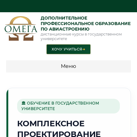
ДОПОЛНИТЕЛЬНОЕ
ПРОФЕССИОНАЛЬНОЕ ОБРАЗОВАНИЕ
ПО АВИАСТРОЕНИЮ
дистанционные курсы в государственном
университете
ХОЧУ УЧИТЬСЯ
➜
Меню
💰 ПРОГРАММЫ И СТОИМОСТЬ
Стоимость по программам обучения "Авиастроение"
🏛 ОБУЧЕНИЕ В ГОСУДАРСТВЕННОМ
УНИВЕРСИТЕТЕ
🌲
КОМПЛЕКСНОЕ
ПРОЕКТИРОВАНИЕ
Г. ЙОШКАР-ОЛА