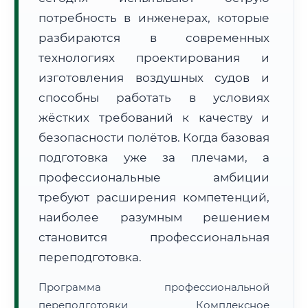
потребность в инженерах, которые
разбираются в современных
технологиях проектирования и
изготовления воздушных судов и
способны работать в условиях
🚚
Расчет логистики оригиналов:
• Маршрут транзита:
~887 км
жёстких требований к качеству и
• Экспресс-доставка СДЭК / Почтой:
1–2 рабочих дня
безопасности полётов. Когда базовая
📜 Документы и аккредитация
ФИС ФРДО
подготовка уже за плечами, а
профессиональные амбиции
требуют расширения компетенций,
🔍
Нажмите на документ для увеличения и просмотра
наиболее разумным решением
становится профессиональная
переподготовка.
Программа профессиональной
переподготовки Комплексное