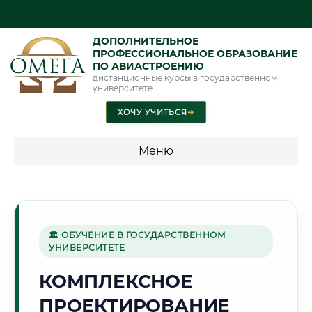
ДОПОЛНИТЕЛЬНОЕ
ПРОФЕССИОНАЛЬНОЕ ОБРАЗОВАНИЕ
ПО АВИАСТРОЕНИЮ
дистанционные курсы в государственном
университете
ХОЧУ УЧИТЬСЯ
➜
Меню
💰 ПРОГРАММЫ И СТОИМОСТЬ
Стоимость по программам обучения "Авиастроение"
🏛 ОБУЧЕНИЕ В ГОСУДАРСТВЕННОМ
УНИВЕРСИТЕТЕ
🛢️
КОМПЛЕКСНОЕ
ПРОЕКТИРОВАНИЕ
Г. СУРГУТ