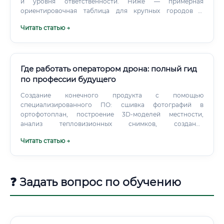
и уровня ответственности. Ниже — примерная
ориентировочная таблица для крупных городов и
развитых авиационно‑космических центров (зарплата в
Читать статью →
месяц, до вычета налогов, приведена условно в рублях
для удобства сравнения): В реальности в частных
компаниях, стартапах и при работе за рубежом доход
может быть значительно выше за счет: бонусов за
успешный проект; участия в прибыли компании;
Где работать оператором дрона: полный гид
контрактов по международным стандартам.
по профессии будущего
Создание конечного продукта с помощью
специализированного ПО: сшивка фотографий в
ортофотоплан, построение 3D-моделей местности,
анализ тепловизионных снимков, создание
видеороликов. Техническое обслуживание: Регулярный
Читать статью →
осмотр и чистка БПЛА.
❓ Задать вопрос по обучению