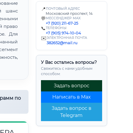
ование
📍
ПОЧТОВЫЙ АДРЕС
й шанс
Московский проспект, 14
енными
💬
МЕССЕНДЖЕР MAX
+7 (920) 211-67-25
й право
📞
ТЕЛЕФОНЫ
+7 (905) 974-10-04
ре. Для
✉️
ЭЛЕКТРОННАЯ ПОЧТА
знанный
382652@mail.ru
егмент
ность,
У Вас остались вопросы?
Свяжитесь с нами удобным
способом:
Задать вопрос
Написать в Max
грамм по
Задать вопрос в
Telegram
ЕРА