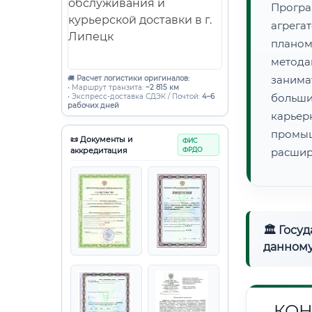
Прогр
агрег
плано
метода
занима
🚚
Расчет логистики оригиналов:
• Маршрут транзита:
~2 815 км
больши
• Экспресс-доставка СДЭК / Почтой:
4–6
рабочих дней
карье
промы
📜 Документы и
ФИС
аккредитация
ФРДО
расшир
🏛 Госу
данному
КОН