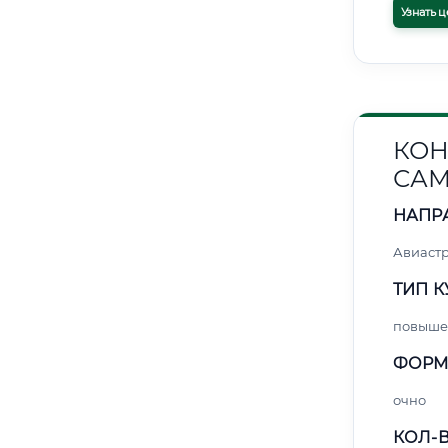
Узнать ц
КОН
САМ
НАПР
Авиаст
ТИП К
повыше
ФОРМ
очно
КОЛ-В