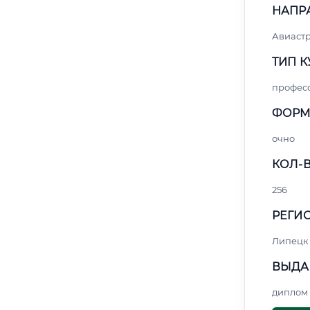
НАПР
Авиаст
ТИП К
профес
ФОРМ
очно
КОЛ-В
256
РЕГИО
Липецк
ВЫДА
диплом 