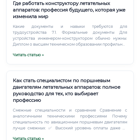
Где работать конструктору летательных
аппаратов: профессия будущего, которая уже
изменила мир
Какие документы и навыки требуются для
трудоустройства 7.1. Формальные документы Для
устройства инженером-конструктором обычно нужны:
Диплом о высшем техническом образовании профильное
направление (авиация, космос, механика,
Читать статью →
машиностроение); возможен вход и с соседних
направлений (физика, математика) при сильных
практических навыках. Резюме и портфолио краткое
описание образования, опыта, навыков; примеры
проектов: ссылки на модели, описания расчетов, участие
Как стать специалистом по поршневым
в разработках.
двигателям летательных аппаратов: полное
руководство для тех, кто выбирает
профессию
Смежные специальности и сравнение Сравнение с
аналогичными техническими профессиями Почему
специальность по авиационным поршневым двигателям
лучше смежных: ✅ Высокий уровень оплаты даже на
начальном этапе по сравнению с автомеханиками и
Читать статью →
судовыми техниками ✅ Социальный статус —