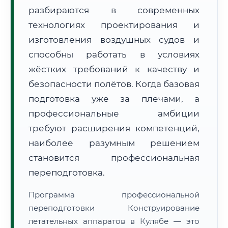
разбираются в современных
технологиях проектирования и
изготовления воздушных судов и
способны работать в условиях
жёстких требований к качеству и
🚚
Расчет логистики оригиналов:
• Маршрут транзита:
~2 146 км
безопасности полётов. Когда базовая
• Экспресс-доставка СДЭК / Почтой:
3–5 рабочих дней
подготовка уже за плечами, а
📜 Документы и аккредитация
профессиональные амбиции
ФИС ФРДО
требуют расширения компетенций,
наиболее разумным решением
становится профессиональная
🔍
Нажмите на документ для увеличения и просмотра
переподготовка.
Программа профессиональной
переподготовки Конструирование
летательных аппаратов в Кулябе — это