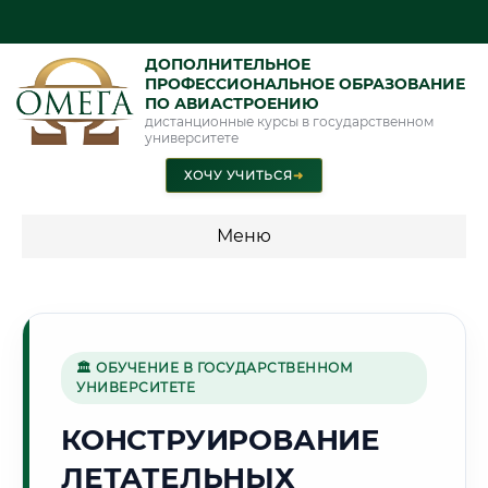
ДОПОЛНИТЕЛЬНОЕ
ПРОФЕССИОНАЛЬНОЕ ОБРАЗОВАНИЕ
ПО АВИАСТРОЕНИЮ
дистанционные курсы в государственном
университете
ХОЧУ УЧИТЬСЯ
➜
Меню
💰 ПРОГРАММЫ И СТОИМОСТЬ
Стоимость по программам обучения "Авиастроение"
🏛 ОБУЧЕНИЕ В ГОСУДАРСТВЕННОМ
УНИВЕРСИТЕТЕ
🏔️
КОНСТРУИРОВАНИЕ
ЛЕТАТЕЛЬНЫХ
Г. КУЛЯБ