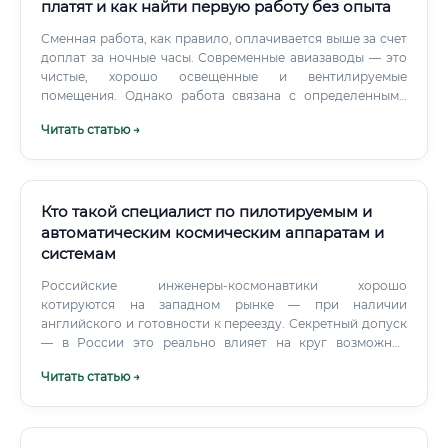
платят и как найти первую работу без опыта
Сменная работа, как правило, оплачивается выше за счет
доплат за ночные часы. Современные авиазаводы — это
чистые, хорошо освещенные и вентилируемые
помещения. Однако работа связана с определенными
факторами: шум от работающего оборудования, контакт
Читать статью →
с техническими жидкостями.
Кто такой специалист по пилотируемым и
автоматическим космическим аппаратам и
системам
Российские инженеры-космонавтики хорошо
котируются на западном рынке — при наличии
английского и готовности к переезду. Секретный допуск
— в России это реально влияет на круг возможных
работодателей, но не всегда на уровень зарплаты.
Читать статью →
Знание конкретных программных инструментов —
специалист с опытом в MATLAB Simulink или STK (Systems
Tool Kit) стоит дороже.