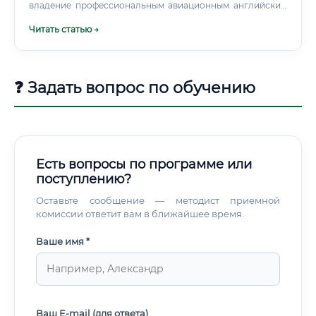
владение профессиональным авиационным английским
на уровне не ниже Level 4 по шкале ICAO (обязательно
Читать статью →
для международных полетов). 📊 Специализированное
ПО: владение системами Lido Flight, Sabre, PPS, Jeppesen
FliteDeck, программными комплексами центровки и
расчета массы.
❓ Задать вопрос по обучению
Есть вопросы по программе или
поступлению?
Оставьте сообщение — методист приемной
комиссии ответит вам в ближайшее время.
Ваше имя *
Ваш E-mail (для ответа)