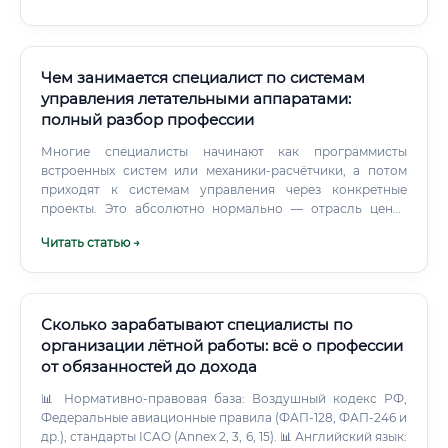
авиационные специалисты пользуются высоким
профессиональным уважением ✅ Дефицит кадров —
конкуренция значительно ниже, чем в автомобильном
секторе ✅ Международная мобильность — сертификат
Чем занимается специалист по системам
EASA признаётся в 36 странах ✅ Льготы и гарантии —
управления летательными аппаратами:
оплачиваемые медосмотры, спецодежда,
полный разбор профессии
дополнительный отпуск ✅ Синергия с БПЛА-сектором —
экспертиза по поршневым двигателям востребована в
Многие специалисты начинают как программисты
стремительно растущем секторе беспилотников
встроенных систем или механики-расчётчики, а потом
Востребованность профессии сейчас и в будущем 📊 По
приходят к системам управления через конкретные
данным Росавиации, дефицит авиационного
проекты. Это абсолютно нормально — отрасль ценит
технического персонала в России составляет более 12
практику выше, чем красивый диплом.
Читать статью →
000 специалистов (данные 2023–2024 гг.). Особенно
острая нехватка наблюдается в региональной и малой
авиации — именно там поршневые двигатели
применяются наиболее широко.
Сколько зарабатывают специалисты по
организации лётной работы: всё о профессии
от обязанностей до дохода
📊 Нормативно-правовая база: Воздушный кодекс РФ,
Федеральные авиационные правила (ФАП-128, ФАП-246 и
др.), стандарты ICAO (Annex 2, 3, 6, 15). 📊 Английский язык: