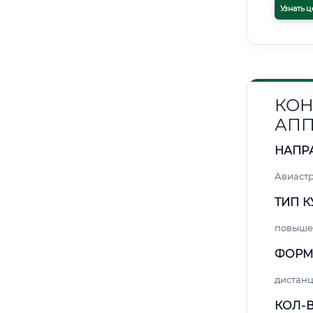
Узнать ц
КОН
АПП
НАПР
Авиаст
ТИП К
повыше
ФОРМ
дистан
КОЛ-В