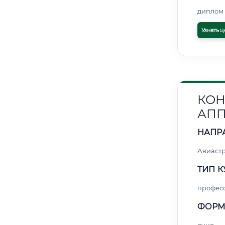
диплом 
Узнать ц
КОН
АПП
НАПР
Авиаст
ТИП К
профес
ФОРМ