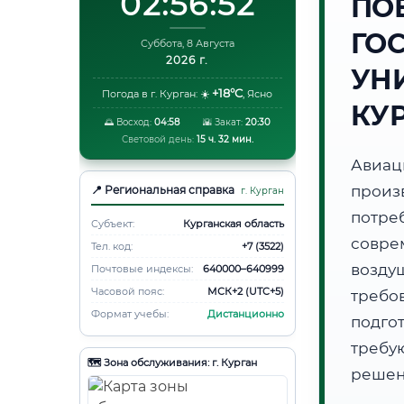
02:56:53
ПО
ГО
Суббота, 8 Августа
2026 г.
УНИ
+18°C
Погода в г. Курган:
☀️
,
Ясно
КУ
🌅 Восход:
04:58
🌇 Закат:
20:30
Световой день:
15 ч. 32 мин.
Авиа
произ
📍 Региональная справка
г. Курган
потр
Субъект:
Курганская область
совре
Тел. код:
+7 (3522)
возду
Почтовые индексы:
640000–640999
Часовой пояс:
МСК+2 (UTC+5)
требов
Формат учебы:
Дистанционно
подго
требу
🗺️ Зона обслуживания: г. Курган
решен