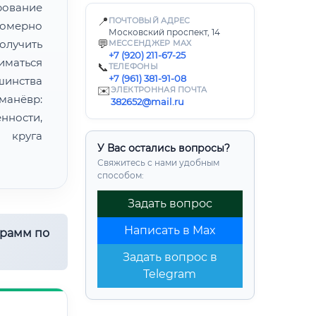
ование
📍
ПОЧТОВЫЙ АДРЕС
номерно
Московский проспект, 14
олучить
💬
МЕССЕНДЖЕР MAX
+7 (920) 211-67-25
маться
📞
ТЕЛЕФОНЫ
+7 (961) 381-91-08
шинства
✉️
ЭЛЕКТРОННАЯ ПОЧТА
манёвр:
382652@mail.ru
ности,
 круга
У Вас остались вопросы?
Свяжитесь с нами удобным
способом:
Задать вопрос
Написать в Max
грамм по
Задать вопрос в
Telegram