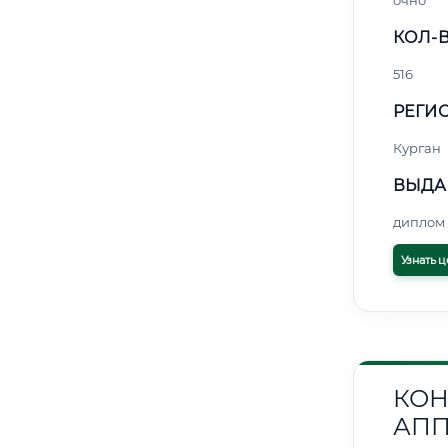
очно
КОЛ-В
516
РЕГИО
Курган
ВЫДА
диплом 
Узнать ц
КОН
АПП