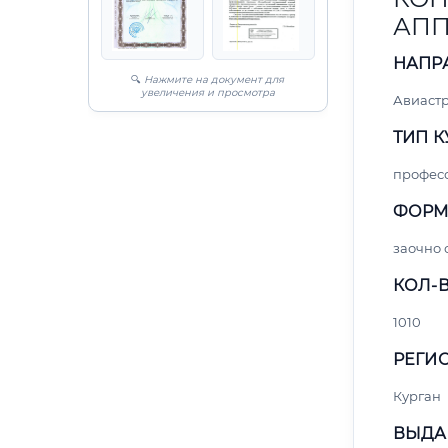
АПП
НАПР
🔍
Нажмите на документ для
увеличения и просмотра
Авиаст
ТИП К
профес
ФОРМ
заочно 
КОЛ-В
1010
РЕГИО
Курган
ВЫДА