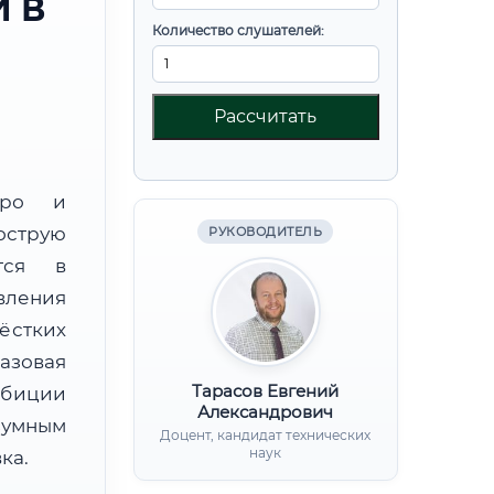
 В
Количество слушателей:
Рассчитать
юро и
острую
РУКОВОДИТЕЛЬ
тся в
вления
ёстких
базовая
Тарасов Евгений
мбиции
Александрович
зумным
Доцент, кандидат технических
наук
ка.