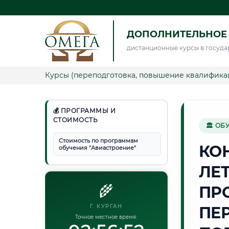
ДОПОЛНИТЕЛЬНОЕ
дистанционные курсы в госуда
Курсы (переподготовка, повышение квалифика
💰 ПРОГРАММЫ И
СТОИМОСТЬ
🏛 ОБ
Стоимость по программам
КО
обучения "Авиастроение"
ЛЕ
🌾
ПР
Г. КУРГАН
ПЕ
Точное местное время: