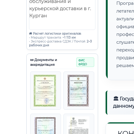
Прогр
летате
актуал
офици
профес
🚚
Расчет логистики оригиналов:
• Маршрут транзита:
~1 113 км
слушат
• Экспресс-доставка СДЭК / Почтой:
2–3
рабочих дня
перех
продв
📜 Документы и
ФИС
аккредитация
ФРДО
решаем
🏛 Госу
данному
КОН