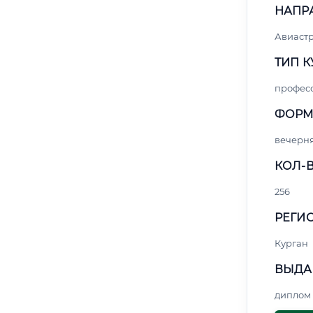
НАПР
Авиаст
ТИП К
профес
ФОРМ
вечерн
КОЛ-В
256
РЕГИО
Курган
ВЫДА
диплом 