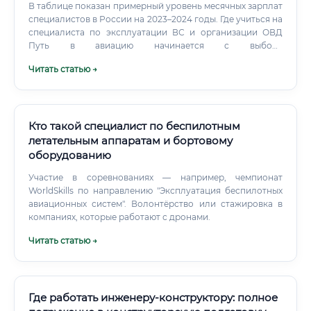
В таблице показан примерный уровень месячных зарплат
специалистов в России на 2023–2024 годы. Где учиться на
специалиста по эксплуатации ВС и организации ОВД
Путь в авиацию начинается с выбора
специализированного ВУЗа или училища. В России
Читать статью →
действует строгая система подготовки пилотов и
диспетчеров.
Кто такой специалист по беспилотным
летательным аппаратам и бортовому
оборудованию
Участие в соревнованиях — например, чемпионат
WorldSkills по направлению "Эксплуатация беспилотных
авиационных систем". Волонтёрство или стажировка в
компаниях, которые работают с дронами.
Читать статью →
Где работать инженеру-конструктору: полное