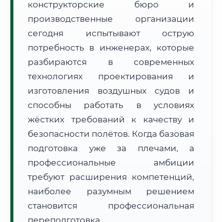
конструкторские бюро и
производственные организации
сегодня испытывают острую
потребность в инженерах, которые
разбираются в современных
🚚
Расчет логистики оригиналов:
технологиях проектирования и
• Маршрут транзита:
~3 095 км
• Экспресс-доставка СДЭК / Почтой:
4–6 рабочих дней
изготовления воздушных судов и
способны работать в условиях
📜 Документы и аккредитация
ФИС ФРДО
жёстких требований к качеству и
безопасности полётов. Когда базовая
подготовка уже за плечами, а
🔍
Нажмите на документ для увеличения и просмотра
профессиональные амбиции
требуют расширения компетенций,
наиболее разумным решением
становится профессиональная
переподготовка.