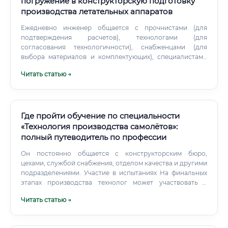
погружение в конструкторскую подготовку
производства летательных аппаратов
Ежедневно инженер общается с прочнистами (для
подтверждения расчетов), технологами (для
согласования технологичности), снабженцами (для
выбора материалов и комплектующих), специалистами
по качеству (для разработки методик контроля).
Читать статью →
Инженер по КПП вносит изменения в существующую
документацию, чтобы улучшить характеристики
самолета, снизить его вес, упростить производство или
заменить устаревшие материалы и технологии на новые.
Это сложная, многозадачная работа, которая требует
Где пройти обучение по специальности
системного мышления, внимания к деталям и умения
«Технология производства самолётов»:
работать в команде.
полный путеводитель по профессии
Он постоянно общается с конструкторским бюро,
цехами, службой снабжения, отделом качества и другими
подразделениями. Участие в испытаниях На финальных
этапах производства технолог может участвовать в
наземных испытаниях самолёта, проверке
Читать статью →
работоспособности всех систем и оформлении
сопроводительной документации для сдачи воздушного
судна. Внедрение новых технологий Современное