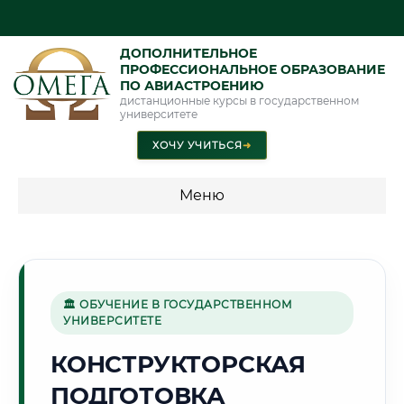
ДОПОЛНИТЕЛЬНОЕ
ПРОФЕССИОНАЛЬНОЕ ОБРАЗОВАНИЕ
ПО АВИАСТРОЕНИЮ
дистанционные курсы в государственном
университете
ХОЧУ УЧИТЬСЯ
➜
Меню
💰 ПРОГРАММЫ И СТОИМОСТЬ
Стоимость по программам обучения "Авиастроение"
🏛 ОБУЧЕНИЕ В ГОСУДАРСТВЕННОМ
УНИВЕРСИТЕТЕ
🌾
КОНСТРУКТОРСКАЯ
ПОДГОТОВКА
Г. БЕЛГОРОД