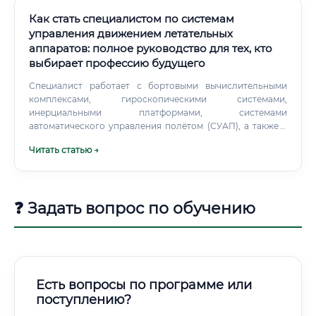
авиастроение активно использует цифровые технологии:
автоматизированные производственные линии,
Как стать специалистом по системам
роботизированную сборку, аддитивные технологии (3D-
управления движением летательных
печать металлических деталей), виртуальное
аппаратов: полное руководство для тех, кто
моделирование производственных процессов.
выбирает профессию будущего
Специалист работает с бортовыми вычислительными
комплексами, гироскопическими системами,
инерциальными платформами, системами
автоматического управления полётом (СУАП), а также с
программируемыми контроллерами. 🔹 Речь идёт о
Читать статью →
профессии, которая обеспечивает безопасность тысяч
людей ежедневно.
❓ Задать вопрос по обучению
Есть вопросы по программе или
поступлению?