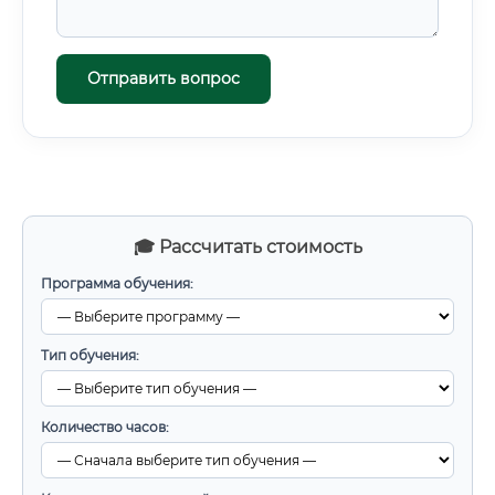
млрд долларов (данные Mordor Intelligence, 2023) 🇷🇺 В
России реализуется программа развития авиационной
промышленности до 2030 года с объёмом
Отправить вопрос
финансирования свыше 700 млрд рублей ⚡ Активно
развиваются направления электрических и гибридных
авиационных силовых установок — новая область роста
🚁 Беспилотная авиация создаёт новый класс
двигательных задач 🛸 Перспективные проекты
сверхзвуковых гражданских самолётов требуют
принципиально новых решений ✅ Специалист, входящий
в профессию сегодня, через 10 лет окажется в числе
🎓 Рассчитать стоимость
наиболее востребованных инженерных кадров в стране.
Программа обучения:
Тип обучения:
Количество часов: