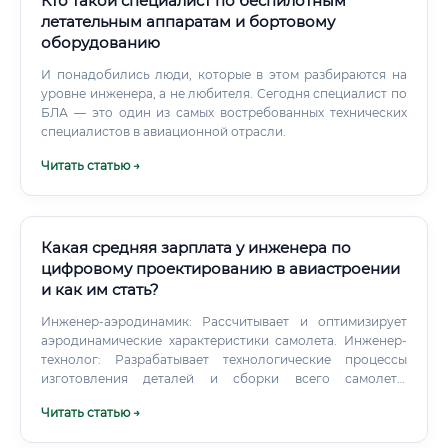
Кто такой специалист по беспилотным
самолетам, ракетам и БПЛА; конкурсы и хакатоны по
летательным аппаратам и бортовому
авиамоделизму и ракетомоделизму; собственные
оборудованию
проекты: от моделирования в CAD до участия в
испытаниях.
И понадобились люди, которые в этом разбираются на
уровне инженера, а не любителя. Сегодня специалист по
БЛА — это один из самых востребованных технических
специалистов в авиационной отрасли.
Читать статью →
Какая средняя зарплата у инженера по
цифровому проектированию в авиастроении
и как им стать?
Инженер-аэродинамик: Рассчитывает и оптимизирует
аэродинамические характеристики самолета. Инженер-
технолог: Разрабатывает технологические процессы
изготовления деталей и сборки всего самолета.
Специалист по PLM-системам: Администрирует и
Читать статью →
настраивает систему, в которой работают все
конструкторы.