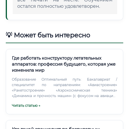
остался полностью удовлетворен.
💡 Может быть интересно
Где работать конструктору летательных
аппаратов: профессия будущего, которая уже
изменила мир
Образование Оптимальный путь: Бакалавриат /
специалитет по направлениям: «Авиастроение»
«Ракетостроение» «Аэрокосмическая техника»
«Динамика и прочность машин» (с фокусом на авиацию)
«Мехатроника и робототехника» (с авиационной
Читать статью →
специализацией) Магистратура (по желанию, но сильно
повышает ценность): углубление в аэродинамику,
прочность, системную инженерию; исследовательские
проекты с реальными предприятиями. Учеба — это не
только диплом, но и: участие в студенческих КБ по