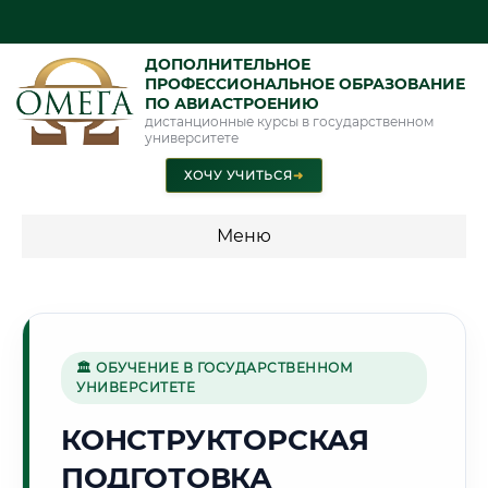
ДОПОЛНИТЕЛЬНОЕ
ПРОФЕССИОНАЛЬНОЕ ОБРАЗОВАНИЕ
ПО АВИАСТРОЕНИЮ
дистанционные курсы в государственном
университете
ХОЧУ УЧИТЬСЯ
➜
Меню
💰 ПРОГРАММЫ И СТОИМОСТЬ
Стоимость по программам обучения "Авиастроение"
🏛 ОБУЧЕНИЕ В ГОСУДАРСТВЕННОМ
УНИВЕРСИТЕТЕ
🏙️
КОНСТРУКТОРСКАЯ
ПОДГОТОВКА
Г. МОГИЛЕВ