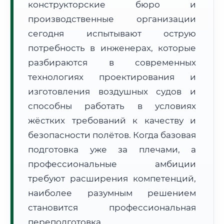
конструкторские бюро и
производственные организации
сегодня испытывают острую
потребность в инженерах, которые
разбираются в современных
🚚
Расчет логистики оригиналов:
технологиях проектирования и
• Маршрут транзита:
~3 319 км
• Экспресс-доставка СДЭК / Почтой:
5–7 рабочих дней
изготовления воздушных судов и
способны работать в условиях
📜 Документы и аккредитация
ФИС ФРДО
жёстких требований к качеству и
безопасности полётов. Когда базовая
подготовка уже за плечами, а
🔍
Нажмите на документ для увеличения и просмотра
профессиональные амбиции
требуют расширения компетенций,
наиболее разумным решением
становится профессиональная
переподготовка.