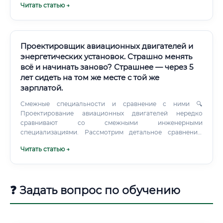
Читать статью →
Проектировщик авиационных двигателей и
энергетических установок. Страшно менять
всё и начинать заново? Страшнее — через 5
лет сидеть на том же месте с той же
зарплатой.
Смежные специальности и сравнение с ними 🔍
Проектирование авиационных двигателей нередко
сравнивают со смежными инженерными
специализациями. Рассмотрим детальное сравнение:
Чем профессия лучше смежных: ✅ Уникальность
Читать статью →
экспертизы — специалистов по авиадвигателям единицы,
рынок труда защищён от перенасыщения ✅
Государственная стратегическая значимость — отрасль
финансируется приоритетно, даже в кризисные периоды
❓ Задать вопрос по обучению
✅ Надбавки и льготы — работники оборонных
предприятий получают доплаты, социальные пакеты,
ведомственное жильё (в ряде регионов) ✅
Международная мобильность — квалификация