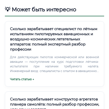
💡 Может быть интересно
Сколько зарабатывает специалист по лётным
испытаниям пилотируемых авиационных и
воздушно-космических летательных
аппаратов: полный экспертный разбор
профессии
Для действующих пилотов коммерческой или военной
авиации — поступление на курс подготовки лётчика-
испытателя при наличии требуемого налёта.
Инженерный вход: специалисты с опытом в авиационном
проектировании, аэродинамике, авионике могут перейти
Читать статью →
в направление лётных испытаний через программы
переподготовки.
Сколько зарабатывает конструктор агрегатов
планера самолёта: полный разбор профессии,