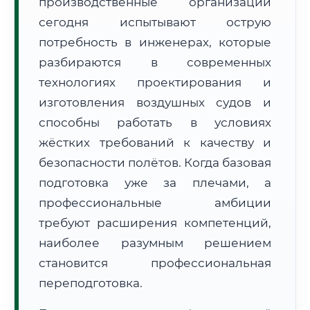
производственные организации
сегодня испытывают острую
потребность в инженерах, которые
разбираются в современных
технологиях проектирования и
🚚
Расчет логистики оригиналов:
изготовления воздушных судов и
• Маршрут транзита:
~3 013 км
• Экспресс-доставка СДЭК / Почтой:
4–6 рабочих дней
способны работать в условиях
жёстких требований к качеству и
📜 Документы и аккредитация
ФИС ФРДО
безопасности полётов. Когда базовая
подготовка уже за плечами, а
профессиональные амбиции
🔍
Нажмите на документ для увеличения и просмотра
требуют расширения компетенций,
наиболее разумным решением
становится профессиональная
переподготовка.