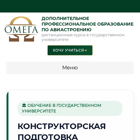
ДОПОЛНИТЕЛЬНОЕ
ПРОФЕССИОНАЛЬНОЕ ОБРАЗОВАНИЕ
ПО АВИАСТРОЕНИЮ
дистанционные курсы в государственном
университете
ХОЧУ УЧИТЬСЯ
➜
Меню
💰 ПРОГРАММЫ И СТОИМОСТЬ
Стоимость по программам обучения "Авиастроение"
🏛 ОБУЧЕНИЕ В ГОСУДАРСТВЕННОМ
УНИВЕРСИТЕТЕ
🦅
КОНСТРУКТОРСКАЯ
ПОДГОТОВКА
Г. ОРЁЛ