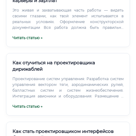
карьеры и зарплат
Это живая и захватывающая часть работы — видеть
своими глазами, как твой элемент испытывается в
реальных условиях. Оформление конструкторской
документации Вся работа должна быть правильно
задокументирована по стандартам ЕСКД (Единой
Читать статью →
системы конструкторской документации). Документация
необходима для производства, сертификации
воздушного судна и последующего технического
обслуживания.
Как отучиться на проектировщика
дирижаблей
Проектирование систем управления: Разработка систем
управления вектором тяги, аэродинамических рулей,
балластных систем и систем жизнеобеспечения.
Интеграция авионики и оборудования: Размещение и
интеграция навигационных систем, автопилота, систем
Читать статью →
связи, датчиков и полезной нагрузки. 3D-моделирование
и создание чертежей: Работа в системах
автоматизированного проектирования (САПР), таких как
CATIA, SolidWorks, Siemens NX, для создания детальных
моделей и производственной документации.
Как стать проектировщиком интерфейсов