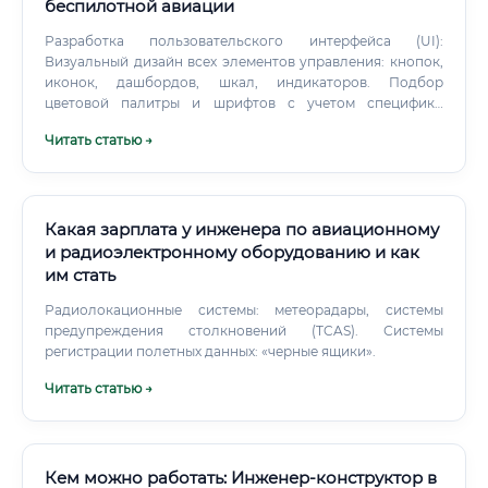
беспилотной авиации
Разработка пользовательского интерфейса (UI):
Визуальный дизайн всех элементов управления: кнопок,
иконок, дашбордов, шкал, индикаторов. Подбор
цветовой палитры и шрифтов с учетом специфики
использования (например, работа при ярком солнечном
Читать статью →
свете или в условиях низкой освещенности). Создание
UI-китов и дизайн-систем для обеспечения
единообразия интерфейса.
Какая зарплата у инженера по авиационному
и радиоэлектронному оборудованию и как
им стать
Радиолокационные системы: метеорадары, системы
предупреждения столкновений (TCAS). Системы
регистрации полетных данных: «черные ящики».
Читать статью →
Кем можно работать: Инженер-конструктор в