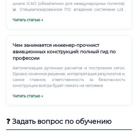
шкале ICAO (обязательно для международных полетов).
📊 Специализированное ПО: владение системами Lido
Flight, Sabre, PPS, Jeppesen FliteDeck, программными
Читать статью →
комплексами центровки и расчета массы.
Чем занимается инженер-прочнист
авиационных конструкций: полный гид по
профессии
Автоматизации рутинных расчетов и построения сеток.
Однако конечное решение, интерпретация результатов и,
самое главное, ответственность за безопасность
конструкции всегда будет лежать на человеке.
Читать статью →
❓ Задать вопрос по обучению