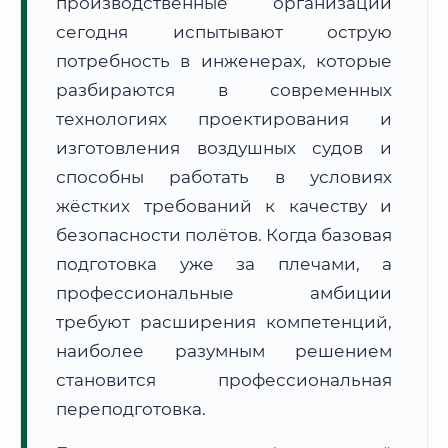
производственные организации
сегодня испытывают острую
потребность в инженерах, которые
разбираются в современных
технологиях проектирования и
🚚
Расчет логистики оригиналов:
изготовления воздушных судов и
• Маршрут транзита:
~3 129 км
• Экспресс-доставка СДЭК / Почтой:
4–6 рабочих дней
способны работать в условиях
жёстких требований к качеству и
📜 Документы и аккредитация
ФИС ФРДО
безопасности полётов. Когда базовая
подготовка уже за плечами, а
профессиональные амбиции
🔍
Нажмите на документ для увеличения и просмотра
требуют расширения компетенций,
наиболее разумным решением
становится профессиональная
переподготовка.