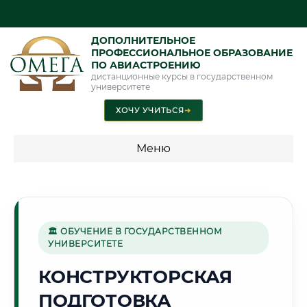
ДОПОЛНИТЕЛЬНОЕ
ПРОФЕССИОНАЛЬНОЕ ОБРАЗОВАНИЕ
ПО АВИАСТРОЕНИЮ
дистанционные курсы в государственном
университете
ХОЧУ УЧИТЬСЯ
➜
Меню
💰 ПРОГРАММЫ И СТОИМОСТЬ
Стоимость по программам обучения "Авиастроение"
🏛 ОБУЧЕНИЕ В ГОСУДАРСТВЕННОМ
УНИВЕРСИТЕТЕ
🏭
КОНСТРУКТОРСКАЯ
ПОДГОТОВКА
Г. РУСТАВИ