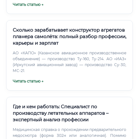
Читать статью →
надзорном органе. Но если говорить в целом, то вот что
входит в ежедневную работу: ✅ Разработка и внедрение
систем менеджмента качества (СМК) в соответствии с
ГОСТ, АП, ИКАО, EASA ✅ Контроль соответствия
продукции и процессов установленным стандартам ✅
Сколько зарабатывает конструктор агрегатов
Проведение внутренних аудитов и инспекций на
планера самолёта: полный разбор профессии,
производстве ✅ Анализ несоответствий, разработка
карьеры и зарплат
корректирующих действий ✅ Взаимодействие с
Росавиацией, военной приёмкой, заказчиками ✅
АО «КАПО» (Казанское авиационное производственное
Сопровождение сертификации воздушных судов и их
объединение) — производство Ту-160, Ту-214. АО «ИАЗ»
компонентов ✅ Ведение документации, отчётность,
(Иркутский авиационный завод) — производство Су-30,
работа с реестрами ✅ Участие в расследовании
МС-21.
авиационных инцидентов (на уровне качества) ✅
Читать статью →
Обучение производственного персонала требованиям
качества На разных этапах жизненного цикла акцент
смещается.
Где и кем работать: Специалист по
производству летательных аппаратов –
экспертный анализ профессии
Медицинская справка о прохождении предварительного
медосмотра (форма 302н или аналогичная). Помимо