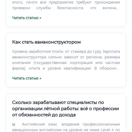
этого, почти все предприятия требуют прохождения
проверки службы безопасности, что включает
заполнение подробной анкеты.
Читать статью →
Как стать авиаконструктором
Уровень заработной платы: от стажера до гуру Зарплата
авиаконструктора сильно зависит от региона, размера
компании (государственная корпорация или частная
фирма), опыта и уровня квалификации. В оборонно-
промышленном комплексе (ОПК) и крупных столичных
Читать статью →
КБ доходы, как правило, выше. Примерный уровень
заработной платы авиаконструктора в России (в рублях,
до вычета налогов): Где платят больше всего?
Сколько зарабатывают специалисты по
организации лётной работы: всё о профессии
от обязанностей до дохода
📊 Английский язык: владение профессиональным
авиационным английским на уровне не ниже Level 4 по