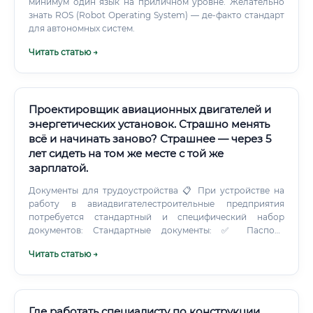
минимум один язык на приличном уровне. Желательно
знать ROS (Robot Operating System) — де-факто стандарт
для автономных систем.
Читать статью →
Проектировщик авиационных двигателей и
энергетических установок. Страшно менять
всё и начинать заново? Страшнее — через 5
лет сидеть на том же месте с той же
зарплатой.
Документы для трудоустройства 📋 При устройстве на
работу в авиадвигателестроительные предприятия
потребуется стандартный и специфический набор
документов: Стандартные документы: ✅ Паспорт
гражданина РФ ✅ Диплом о высшем образовании (или
Читать статью →
среднем профессиональном) ✅ Трудовая книжка (при
наличии) ✅ СНИЛС, ИНН ✅ Военный билет (для мужчин)
Специфические для отрасли: ✅ Допуск к сведениям,
составляющим государственную тайну (оформляется
работодателем, 1-я, 2-я или 3-я форма — в зависимости от
Где работать специалисту по конструкции,