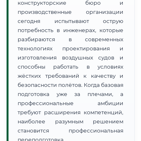
конструкторские бюро и
производственные организации
сегодня испытывают острую
потребность в инженерах, которые
разбираются в современных
🚚
Расчет логистики оригиналов:
технологиях проектирования и
• Маршрут транзита:
~2 691 км
• Экспресс-доставка СДЭК / Почтой:
4–6 рабочих дней
изготовления воздушных судов и
способны работать в условиях
📜 Документы и аккредитация
ФИС ФРДО
жёстких требований к качеству и
безопасности полётов. Когда базовая
подготовка уже за плечами, а
🔍
Нажмите на документ для увеличения и просмотра
профессиональные амбиции
требуют расширения компетенций,
наиболее разумным решением
становится профессиональная
переподготовка.