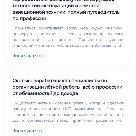
объекта работы) ✅ Медицинская справка (для ряда
технологии эксплуатации и ремонта
предприятий с вредными условиями труда) ✅
авиационной техники: полный путеводитель
Сертификаты о прохождении профессиональных курсов
по профессии
(CATIA, ANSYS и др.) — как преимущество ✅
Рекомендательные письма от научных руководителей
Специалист осматривает воздушное судно снаружи,
или предыдущих работодателей ⚡ Оформление допуска
проверяет состояние шасси, двигателей, рулевых
к государственной тайне — обязательное условие для
поверхностей, фар, антенн. Проверяются уровни
большинства предприятий ОПК. Процедура занимает от 1
жидкостей — топлива, масла, гидравлики. Занимает от 30
до 3 месяцев и проводится силами ФСБ России через
минут до нескольких часов в зависимости от типа
Читать статью →
работодателя.
воздушного судна.
Сколько зарабатывают специалисты по
организации лётной работы: всё о профессии
от обязанностей до дохода
Существуют четкие «красные флаги», которые сделают
работу в авиационном ЦУП мучением. ⚠️ Если вы
склонны к панике при неожиданном изменении планов,
долго сомневаетесь перед принятием решения или
привыкли перекладывать ответственность на других —
Читать статью →
данная профессия быстро приведет к выгоранию.