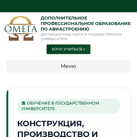
ДОПОЛНИТЕЛЬНОЕ
ПРОФЕССИОНАЛЬНОЕ ОБРАЗОВАНИЕ
ПО АВИАСТРОЕНИЮ
дистанционные курсы в государственном
университете
ХОЧУ УЧИТЬСЯ
➜
Меню
💰 ПРОГРАММЫ И СТОИМОСТЬ
Стоимость по программам обучения "Авиастроение"
🏛 ОБУЧЕНИЕ В ГОСУДАРСТВЕННОМ
УНИВЕРСИТЕТЕ
🌾
КОНСТРУКЦИЯ,
ПРОИЗВОДСТВО И
Г. ТАМБОВ