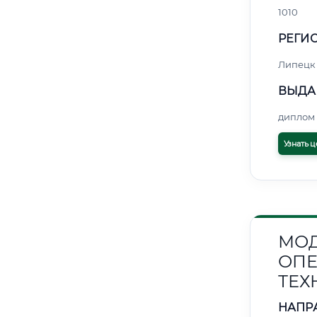
1010
РЕГИО
Липецк
ВЫДА
диплом 
Узнать ц
МОД
ОПЕ
ТЕХ
НАПР