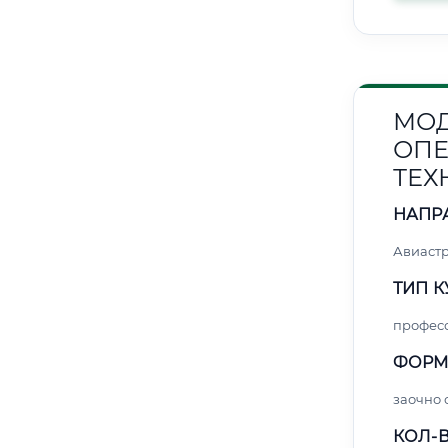
МОД
ОПЕ
ТЕХ
НАПР
Авиаст
ТИП К
профес
ФОРМ
заочно 
КОЛ-В