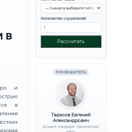
Количество слушателей:
 В
Рассчитать
РУКОВОДИТЕЛЬ
юро и
острую
тся в
вления
Тарасов Евгений
Александрович
ёстких
Доцент, кандидат технических
базовая
наук