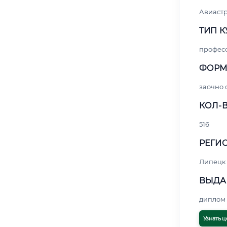
Авиаст
ТИП К
профес
ФОРМ
заочно
КОЛ-В
516
РЕГИО
Липецк
ВЫДА
диплом 
Узнать ц