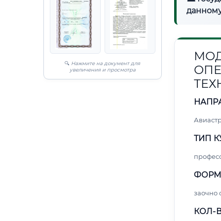
данному
МОД
🔍
Нажмите на документ для
ОПЕ
увеличения и просмотра
ТЕХ
НАПР
Авиаст
ТИП К
профес
ФОРМ
заочно
КОЛ-В