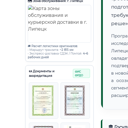
🗺️ Зона обслуживания: г. Липецк
подго
требу
решен
Прогр
исслед
🚚
Расчет логистики оригиналов:
• Маршрут транзита:
~2 815 км
Липецк
• Экспресс-доставка СДЭК / Почтой:
4–6
рабочих дней
овладе
подтве
📜 Документы и
ФИС
в ново
аккредитация
ФРДО
а осоз
сегмен
расшир
🏛 Госу