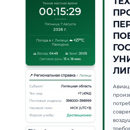
ТЕ
Точное местное время:
00:15:30
ПР
ПЕ
Пятница, 7 Августа
2026 г.
ПО
+27°C
Погода в г. Липецк:
☁️
,
ГО
Пасмурно
🌅 Восход:
04:49
🌇 Закат:
20:05
УНИ
Световой день:
15 ч. 16 мин.
ЛИ
📍 Региональная справка
г. Липецк
Авиа
Субъект:
Липецкая область
Тел. код:
+7 (4742)
произ
Почтовые индексы:
398000–398999
потр
Часовой пояс:
МСК (UTC+3)
совре
Формат учебы:
Дистанционно
возду
требов