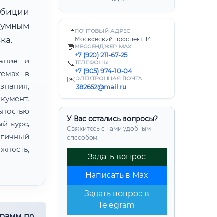
мбиции
зумным
📍
ПОЧТОВЫЙ АДРЕС
ка.
Московский проспект, 14
💬
МЕССЕНДЖЕР MAX
+7 (920) 211-67-25
ание и
📞
ТЕЛЕФОНЫ
+7 (905) 974-10-04
темах в
✉️
ЭЛЕКТРОННАЯ ПОЧТА
знания,
382652@mail.ru
кумент,
ьностью
У Вас остались вопросы?
й курс,
Свяжитесь с нами удобным
огичный
способом:
жность,
Задать вопрос
Написать в Max
Задать вопрос в
Telegram
грамм по