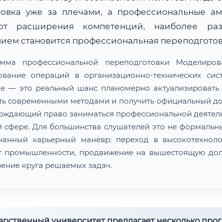
товка уже за плечами, а профессиональные а
ют расширения компетенций, наиболее ра
ием становится профессиональная переподготов
амма профессиональной переподготовки Моделиров
ование операций в организационно-технических сис
е — это реальный шанс планомерно актуализировать 
ть современными методами и получить официальный до
рждающий право заниматься профессиональной деятел
й сфере. Для большинства слушателей это не формальны
нанный карьерный манёвр: переход в высокотехнол
т промышленности, продвижение на вышестоящую дол
ение круга решаемых задач.
дарственный университет предлагает несколько про