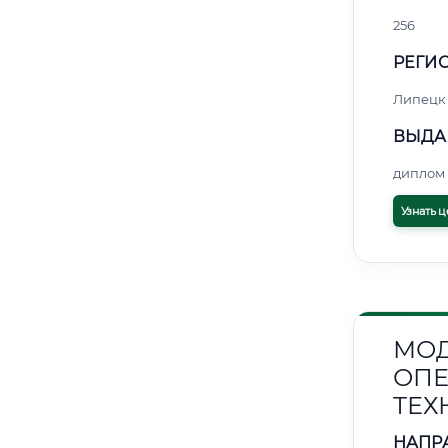
256
РЕГИО
Липецк
ВЫДА
диплом 
Узнать ц
МОД
ОПЕ
ТЕХ
НАПР