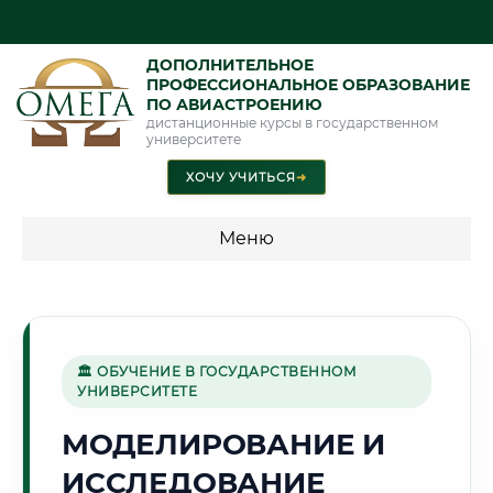
ДОПОЛНИТЕЛЬНОЕ
ПРОФЕССИОНАЛЬНОЕ ОБРАЗОВАНИЕ
ПО АВИАСТРОЕНИЮ
дистанционные курсы в государственном
университете
ХОЧУ УЧИТЬСЯ
➜
Меню
💰 ПРОГРАММЫ И СТОИМОСТЬ
Стоимость по программам обучения "Авиастроение"
🏛 ОБУЧЕНИЕ В ГОСУДАРСТВЕННОМ
УНИВЕРСИТЕТЕ
🏯
МОДЕЛИРОВАНИЕ И
ИССЛЕДОВАНИЕ
Г. НИЖНИЙ НОВГОРОД