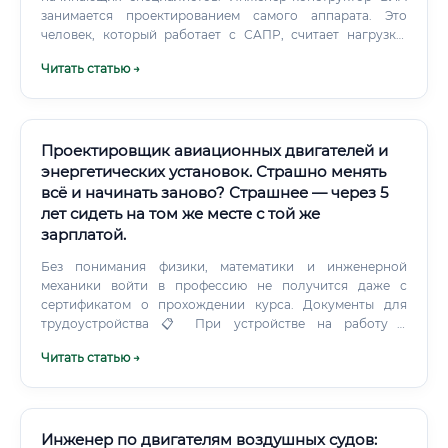
занимается проектированием самого аппарата. Это
человек, который работает с САПР, считает нагрузки,
подбирает материалы, проектирует раму.
Читать статью →
Проектировщик авиационных двигателей и
энергетических установок. Страшно менять
всё и начинать заново? Страшнее — через 5
лет сидеть на том же месте с той же
зарплатой.
Без понимания физики, математики и инженерной
механики войти в профессию не получится даже с
сертификатом о прохождении курса. Документы для
трудоустройства 📋 При устройстве на работу в
авиадвигателестроительные предприятия потребуется
Читать статью →
стандартный и специфический набор документов:
Стандартные документы: ✅ Паспорт гражданина РФ ✅
Диплом о высшем образовании (или среднем
профессиональном) ✅ Трудовая книжка (при наличии) ✅
СНИЛС, ИНН ✅ Военный билет (для мужчин)
Инженер по двигателям воздушных судов: