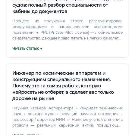
судов: полный разбор специальности от
кабины до документов
Процесс их получения строго регламентирован
международными и национальными авиационными
правилами. ✈️ PPL (Private Pilot License) — любительское
свидетельство, дающее право летать на легких самолетах
без права выполнения коммерческих рейсов.
Читать статью →
Инженер по космическим аппаратам и
конструкциям специального назначения.
Почему это та самая работа, которую
нейросеть не отберет, а сделает вас только
дороже на рынке
Научная карьера: Аспирантура → кандидат технических
наук → докторантура → ведущий научный сотрудник →
профессор / директор НИИ. ✅ Наличие учёной степени в
отрасли — реальный карьерный актив, повышающий
должностной оклад на 15–30%.