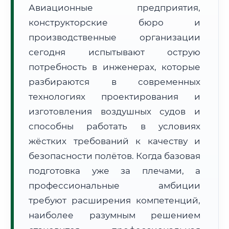
Авиационные предприятия,
конструкторские бюро и
производственные организации
сегодня испытывают острую
потребность в инженерах, которые
🚚
Расчет логистики оригиналов:
• Маршрут транзита:
~2 412 км
разбираются в современных
• Экспресс-доставка СДЭК / Почтой:
3–5 рабочих дней
технологиях проектирования и
изготовления воздушных судов и
📜 Документы и аккредитация
ФИС ФРДО
способны работать в условиях
жёстких требований к качеству и
безопасности полётов. Когда базовая
🔍
Нажмите на документ для увеличения и просмотра
подготовка уже за плечами, а
профессиональные амбиции
требуют расширения компетенций,
наиболее разумным решением