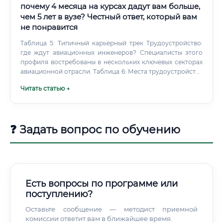
Специфические для отрасли: ✅ Допуск к сведениям,
почему 4 месяца на курсах дадут вам больше,
составляющим государственную тайну (оформляется
чем 5 лет в вузе? Честный ответ, который вам
работодателем, 1-я, 2-я или 3-я форма — в зависимости от
не понравится
объекта работы) ✅ Медицинская справка (для ряда
предприятий с вредными условиями труда) ✅
Таблица 5: Типичный карьерный трек Трудоустройство:
Сертификаты о прохождении профессиональных курсов
где ждут авиационных инженеров? Специалисты этого
(CATIA, ANSYS и др.) — как преимущество ✅
профиля востребованы в нескольких ключевых секторах
Рекомендательные письма от научных руководителей
авиационной отрасли. Таблица 6: Места трудоустройства
или предыдущих работодателей ⚡ Оформление допуска
и их специфика Необходимые документы для старта Для
Читать статью →
к государственной тайне — обязательное условие для
входа в профессию требуется строгий набор документов,
большинства предприятий ОПК. Процедура занимает от 1
подтверждающих вашу квалификацию и пригодность к
до 3 месяцев и проводится силами ФСБ России через
работе на объектах с повышенными требованиями
работодателя.
безопасности.
❓ Задать вопрос по обучению
Есть вопросы по программе или
поступлению?
Оставьте сообщение — методист приемной
комиссии ответит вам в ближайшее время.