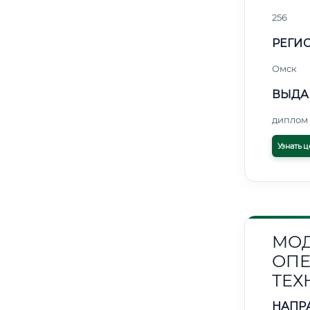
256
РЕГИО
Омск
ВЫДА
диплом 
Узнать ц
МОД
ОПЕ
ТЕХ
НАПР