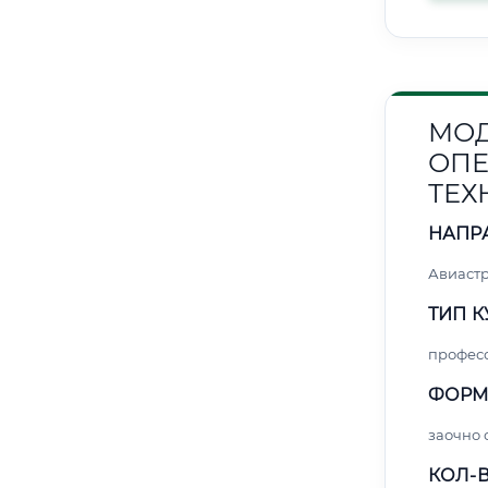
МОД
ОПЕ
ТЕХ
НАПР
Авиаст
ТИП К
профес
ФОРМ
заочно
КОЛ-В