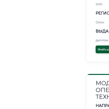
1010
РЕГИО
Омск
ВЫДА
диплом 
Узнать ц
МОД
ОПЕ
ТЕХ
НАПР