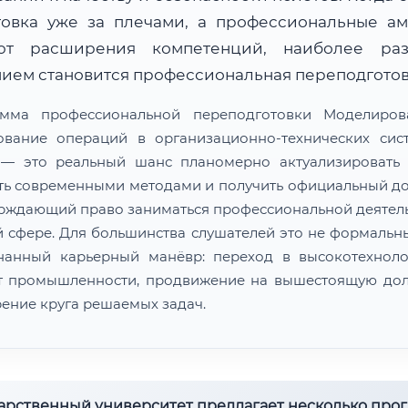
товка уже за плечами, а профессиональные а
ют расширения компетенций, наиболее ра
ием становится профессиональная переподготов
амма профессиональной переподготовки Моделиров
ование операций в организационно-технических сис
— это реальный шанс планомерно актуализировать 
ть современными методами и получить официальный до
рждающий право заниматься профессиональной деятел
й сфере. Для большинства слушателей это не формальны
нанный карьерный манёвр: переход в высокотехнол
т промышленности, продвижение на вышестоящую дол
ение круга решаемых задач.
дарственный университет предлагает несколько про