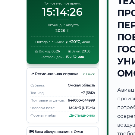
ТЕ
Точное местное время:
15:14:27
ПР
ПЕ
Пятница, 7 Августа
2026 г.
ПО
+20°C
Погода в г. Омск:
☀️
,
Ясно
ГО
🌅 Восход:
05:26
🌇 Закат:
20:58
Световой день:
15 ч. 32 мин.
УНИ
ОМ
📍 Региональная справка
г. Омск
Субъект:
Омская область
Авиа
Тел. код:
+7 (3812)
произ
Почтовые индексы:
644000–644999
потр
Часовой пояс:
МСК+3 (UTC+6)
совре
Формат учебы:
Дистанционно
возду
🗺️ Зона обслуживания: г. Омск
требов