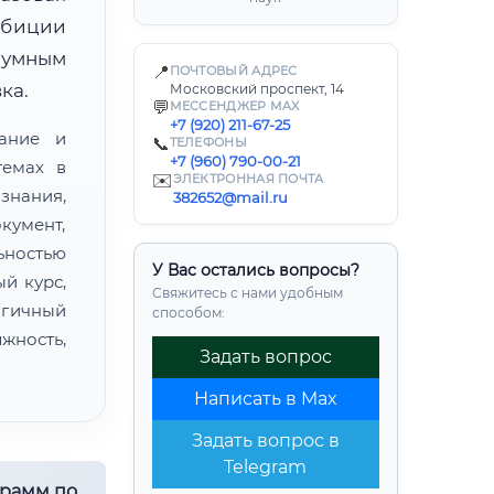
мбиции
зумным
📍
ПОЧТОВЫЙ АДРЕС
ка.
Московский проспект, 14
💬
МЕССЕНДЖЕР MAX
+7 (920) 211-67-25
ание и
📞
ТЕЛЕФОНЫ
+7 (960) 790-00-21
темах в
✉️
ЭЛЕКТРОННАЯ ПОЧТА
знания,
382652@mail.ru
кумент,
ьностью
У Вас остались вопросы?
й курс,
Свяжитесь с нами удобным
огичный
способом:
жность,
Задать вопрос
Написать в Max
Задать вопрос в
Telegram
грамм по