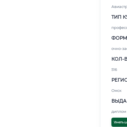
Авиаст
ТИП К
профес
ФОРМ
очно-за
КОЛ-В
516
РЕГИО
Омск
ВЫДА
диплом 
Узнать ц