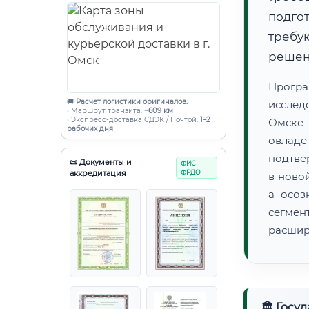
подго
требу
решен
Прогр
🚚
Расчет логистики оригиналов:
исслед
• Маршрут транзита:
~609 км
• Экспресс-доставка СДЭК / Почтой:
1–2
Омске 
рабочих дня
овладе
подтве
📜 Документы и
ФИС
аккредитация
ФРДО
в ново
а осоз
сегмен
расшир
🏛 Госу