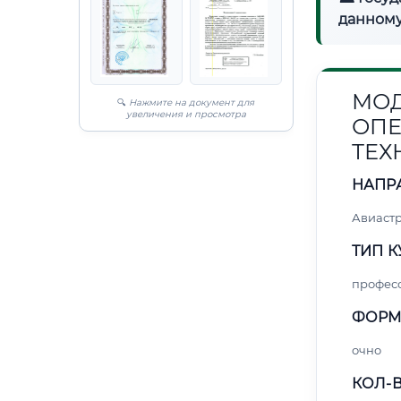
данному
МОД
🔍
Нажмите на документ для
увеличения и просмотра
ОПЕ
ТЕХ
НАПР
Авиаст
ТИП К
профес
ФОРМ
очно
КОЛ-В