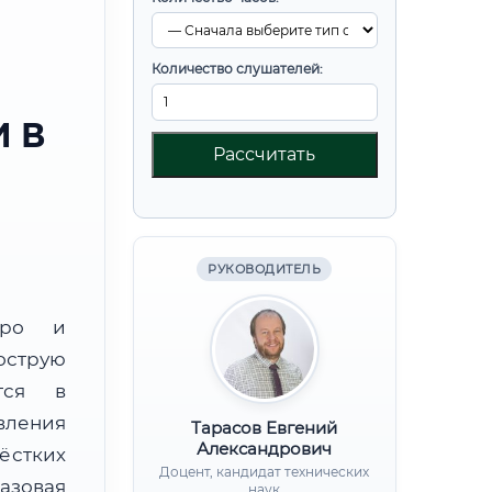
Количество слушателей:
 В
Рассчитать
РУКОВОДИТЕЛЬ
юро и
острую
тся в
вления
Тарасов Евгений
Александрович
ёстких
Доцент, кандидат технических
базовая
наук