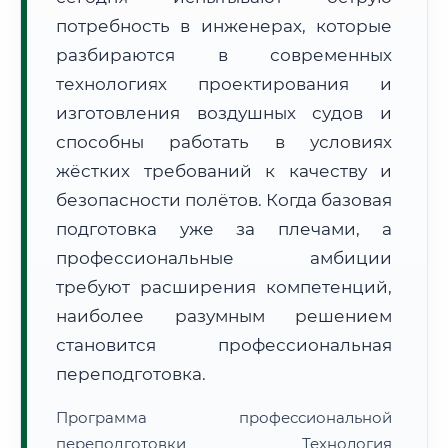
потребность в инженерах, которые
разбираются в современных
технологиях проектирования и
изготовления воздушных судов и
способны работать в условиях
🚚
Расчет логистики оригиналов:
• Маршрут транзита:
~2 870 км
жёстких требований к качеству и
• Экспресс-доставка СДЭК / Почтой:
4–6 рабочих дней
безопасности полётов. Когда базовая
📜 Документы и аккредитация
ФИС ФРДО
подготовка уже за плечами, а
профессиональные амбиции
требуют расширения компетенций,
🔍
Нажмите на документ для увеличения и просмотра
наиболее разумным решением
становится профессиональная
переподготовка.
Программа профессиональной
переподготовки Технология