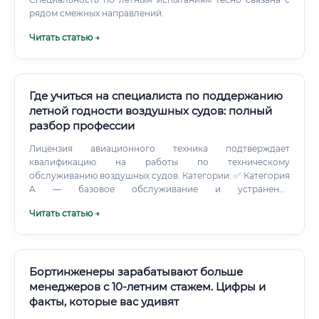
рядом смежных направлений.
Читать статью →
Где учиться на специалиста по поддержанию
летной годности воздушных судов: полный
разбор профессии
Лицензия авиационного техника подтверждает
квалификацию на работы по техническому
обслуживанию воздушных судов. Категории: ✅ Категория
A — базовое обслуживание и устранение
неисправностей на перроне ✅ Категория B1 —
Читать статью →
техническое обслуживание по механическим системам,
планёру, двигателям ✅ Категория B2 — авионика и
электросистемы ✅ Категория C — базовое ТО в ангарных
условиях, включая выдачу допуска к вылету Получение
лицензии требует сдачи экзаменов по модулям
Бортинженеры зарабатывают больше
ИКАО/EASA.
менеджеров с 10-летним стажем. Цифры и
факты, которые вас удивят