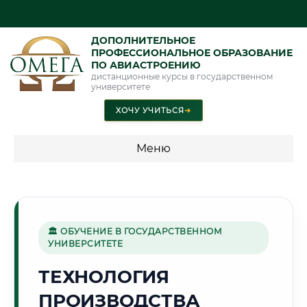
ДОПОЛНИТЕЛЬНОЕ
ПРОФЕССИОНАЛЬНОЕ ОБРАЗОВАНИЕ
ПО АВИАСТРОЕНИЮ
дистанционные курсы в государственном
университете
ХОЧУ УЧИТЬСЯ
➜
Меню
💰 ПРОГРАММЫ И СТОИМОСТЬ
Стоимость по программам обучения "Авиастроение"
🏛 ОБУЧЕНИЕ В ГОСУДАРСТВЕННОМ
УНИВЕРСИТЕТЕ
🏔️
ТЕХНОЛОГИЯ
ПРОИЗВОДСТВА
Г. МАХАЧКАЛА