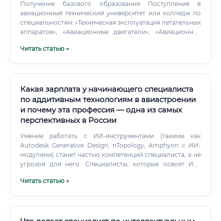
Получение базового образования Поступление в
авиационный технический университет или колледж по
специальностям: «Техническая эксплуатация летательных
аппаратов», «Авиационные двигатели», «Авиационное
оборудование». Получение свидетельства авиационного
Читать статью →
техника После завершения базового образования
необходимо пройти сертификацию в Росавиации и
получить свидетельство авиационного техника
(механика). Накопление практического опыта Работа в
наземных авиационно-технических службах (АТБ)
Какая зарплата у начинающего специалиста
авиакомпании — не менее 3–5 лет.
по аддитивным технологиям в авиастроении
и почему эта профессия — одна из самых
перспективных в России
Умение работать с ИИ-инструментами (такими как
Autodesk Generative Design, nTopology, Amphyon с ИИ-
модулями) станет частью компетенций специалиста, а не
угрозой для него. Специалисты, которые освоят ИИ-
инструменты в своей области, будут стоить ещё дороже
Читать статью →
— потому что смогут делать больше за то же время.