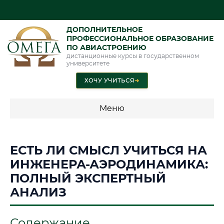
ДОПОЛНИТЕЛЬНОЕ
ПРОФЕССИОНАЛЬНОЕ ОБРАЗОВАНИЕ
ПО АВИАСТРОЕНИЮ
дистанционные курсы в государственном
университете
ХОЧУ УЧИТЬСЯ
➜
Меню
💰 ПРОГРАММЫ И СТОИМОСТЬ
ЕСТЬ ЛИ СМЫСЛ УЧИТЬСЯ НА
Стоимость по программам обучения "Авиастроение"
ИНЖЕНЕРА-АЭРОДИНАМИКА:
ПОЛНЫЙ ЭКСПЕРТНЫЙ
АНАЛИЗ
📜 Документы и аккредитация
ФИС ФРДО
Содержание