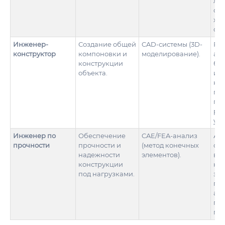
лет
ск
ха
объ
Инженер-
Создание общей
CAD-системы (3D-
Ра
конструктор
компоновки и
моделирование).
аэ
конструкции
бо
объекта.
и 
на
про
ге
ра
узл
Инженер по
Обеспечение
CAE/FEA-анализ
Аэ
прочности
прочности и
(метод конечных
оп
надежности
элементов).
вн
конструкции
наг
под нагрузками.
зат
про
аэ
пе
пр