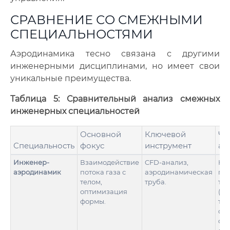
СРАВНЕНИЕ СО СМЕЖНЫМИ
СПЕЦИАЛЬНОСТЯМИ
Аэродинамика тесно связана с другими
инженерными дисциплинами, но имеет свои
уникальные преимущества.
Таблица 5: Сравнительный анализ смежных
инженерных специальностей
Основной
Ключевой
Че
Специальность
фокус
инструмент
аэ
Инженер-
Взаимодействие
CFD-анализ,
Нах
аэродинамик
потока газа с
аэродинамическая
пе
телом,
труба.
те
оптимизация
(ск
формы.
тем
оп
фу