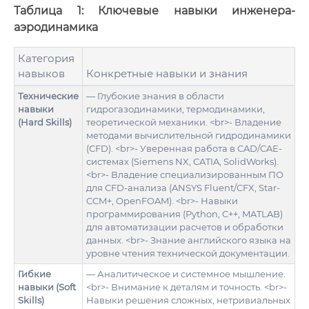
Таблица 1: Ключевые навыки инженера-
аэродинамика
Категория
навыков
Конкретные навыки и знания
Технические
— Глубокие знания в области
навыки
гидрогазодинамики, термодинамики,
(Hard Skills)
теоретической механики. <br>- Владение
методами вычислительной гидродинамики
(CFD). <br>- Уверенная работа в CAD/CAE-
системах (Siemens NX, CATIA, SolidWorks).
<br>- Владение специализированным ПО
для CFD-анализа (ANSYS Fluent/CFX, Star-
CCM+, OpenFOAM). <br>- Навыки
программирования (Python, C++, MATLAB)
для автоматизации расчетов и обработки
данных. <br>- Знание английского языка на
уровне чтения технической документации.
Гибкие
— Аналитическое и системное мышление.
навыки (Soft
<br>- Внимание к деталям и точность. <br>-
Skills)
Навыки решения сложных, нетривиальных