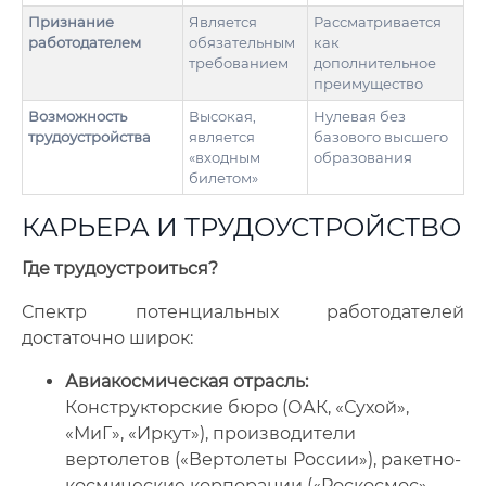
Признание
Является
Рассматривается
работодателем
обязательным
как
требованием
дополнительное
преимущество
Возможность
Высокая,
Нулевая без
трудоустройства
является
базового высшего
«входным
образования
билетом»
КАРЬЕРА И ТРУДОУСТРОЙСТВО
Где трудоустроиться?
Спектр потенциальных работодателей
достаточно широк:
Авиакосмическая отрасль:
Конструкторские бюро (ОАК, «Сухой»,
«МиГ», «Иркут»), производители
вертолетов («Вертолеты России»), ракетно-
космические корпорации («Роскосмос»,