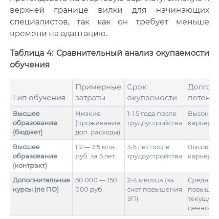
верхней границе вилки для начинающих
специалистов, так как он требует меньше
времени на адаптацию.
Таблица 4: Сравнительный анализ окупаемости
обучения
Примерные
Срок
Долгос
Тип обучения
затраты
окупаемости
потенц
Высшее
Низкие
1-1.5 года после
Высокий,
образование
(проживание,
трудоустройства
карьеры
(бюджет)
доп. расходы)
Высшее
1.2 — 2.5 млн
3-5 лет после
Высокий,
образование
руб. за 5 лет
трудоустройства
карьеры
(контракт)
Дополнительные
50 000 — 150
2-4 месяца (за
Средний,
курсы (по ПО)
000 руб.
счет повышения
повышае
ЗП)
текущую
ценность