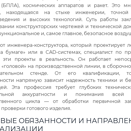
 (БПЛА), космических аппаратов и ракет. Это мн
я, находящаяся на стыке инженерии, точной 
ведения и высоких технологий. Суть работы зак
вании конструкторских чертежей и технической до
 функциональное и, самое главное, безопасное возду
от инженера-конструктора, который проектирует 
на бумаге» или в CAD-системах, специалист по пр
 эти проекты в реальность. Он работает непос
 «головой» на производственной линии, в сборочн
ательном стенде
.
От его квалификации, то
нности напрямую зависит надежность техники и бе
ей. Эта профессия требует глубоких техническ
ельной аккуратности и понимания всей 
твенного цикла — от обработки первичной за
проверки готового изделия.
ВЫЕ ОБЯЗАННОСТИ И НАПРАВЛЕ
АЛИЗАЦИИ