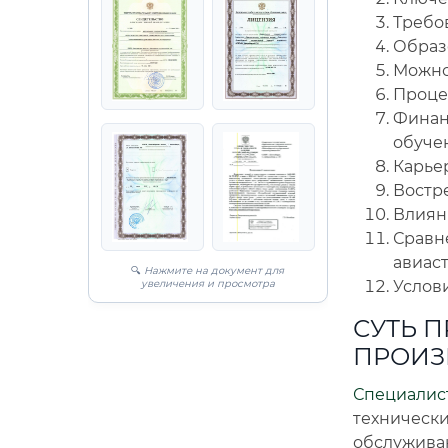
Требо
Образо
Можно
Проце
Финан
обуче
Карье
Востр
Влияни
Сравн
авиас
🔍
Нажмите на документ для
увеличения и просмотра
Услови
СУТЬ 
ПРОИЗ
Специалист
техническ
обслужив