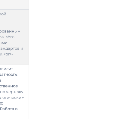
кой
ированным
м.<br>•
рами
тандартов и
.<br>•
ависит
атность:
м
ственное
по чертежу.
ологическим
ю:
Работа в