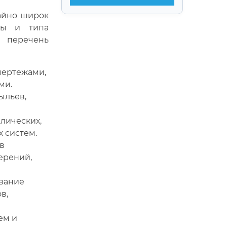
айно широк
ты и типа
й перечень
чертежами,
ми.
ыльев,
лических,
 систем.
в
ерений,
вание
в,
ем и