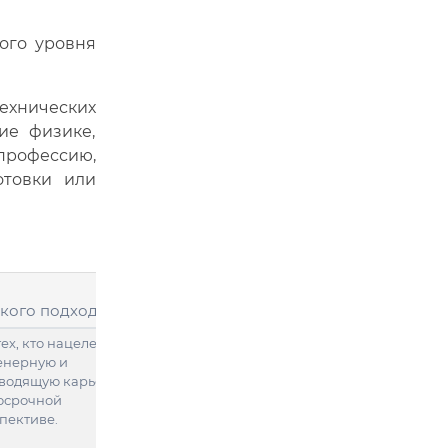
ого уровня
технических
ие физике,
профессию,
отовки или
 кого подходит
тех, кто нацелен на
нерную и
водящую карьеру в
осрочной
пективе.