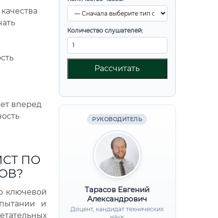
 качества
чать
Количество слушателей:
сть
Рассчитать
лет вперед
ность
РУКОВОДИТЕЛЬ
ИСТ ПО
ОВ?
Тарасов Евгений
о ключевой
Александрович
спытании и
Доцент, кандидат технических
тательных
наук