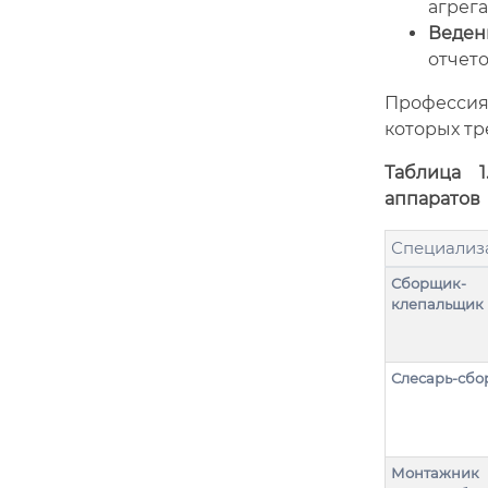
агрег
Веден
отчето
Профессия
которых тр
Таблица 
аппаратов
Специализ
Сборщик-
клепальщик
Слесарь-сб
Монтажник