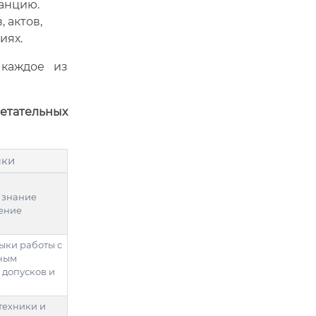
анцию.
 актов,
иях.
 каждое из
тательных
ыки
 знание
тение
ыки работы с
ным
 допусков и
техники и