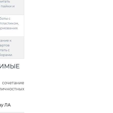
читать
 пайки и
боты с
опластиком,
ормования.
ание к
дартов
тать с
борами.
ДИМЫЕ
очетание
 личностных
ву ЛА