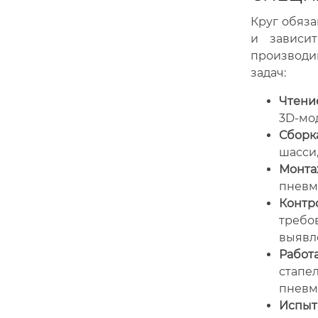
Круг обяз
и зависи
производи
задач:
Чтени
3D-мо
Сборка
шасси,
Монта
пневма
Контро
требо
выявл
Работ
стапе
пневм
Испыта