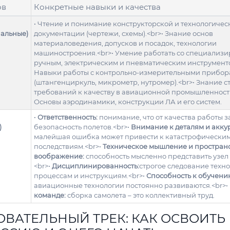
ов
Конкретные навыки и качества
• Чтение и понимание конструкторской и технологичес
альные)
документации (чертежи, схемы).<br>• Знание основ
материаловедения, допусков и посадок, технологии
машиностроения.<br>• Умение работать со специализ
ручным, электрическим и пневматическим инструменто
Навыки работы с контрольно-измерительными прибо
(штангенциркуль, микрометр, нутромер).<br>• Знание с
требований к качеству в авиационной промышленности
Основы аэродинамики, конструкции ЛА и его систем.
•
Ответственность:
понимание, что от качества работы з
)
безопасность полетов.<br>•
Внимание к деталям и аккур
малейшая ошибка может привести к катастрофически
последствиям.<br>•
Техническое мышление и простран
воображение:
способность мысленно представить узел 
<br>•
Дисциплинированность:
строгое следование техн
процессам и инструкциям.<br>•
Способность к обучени
авиационные технологии постоянно развиваются.<br>•
команде:
сборка самолета – это коллективный труд.
ОВАТЕЛЬНЫЙ ТРЕК: КАК ОСВОИТЬ