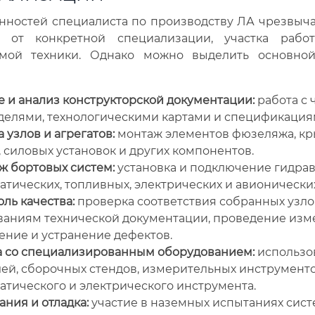
анностей специалиста по производству ЛА чрезвыч
т от конкретной специализации, участка рабо
мой техники. Однако можно выделить основно
е и анализ конструкторской документации:
работа с 
делями, технологическими картами и спецификация
 узлов и агрегатов:
монтаж элементов фюзеляжа, кр
 силовых установок и других компонентов.
ж бортовых систем:
установка и подключение гидрав
тических, топливных, электрических и авионических
ль качества:
проверка соответствия собранных узло
ваниям технической документации, проведение изм
ение и устранение дефектов.
а со специализированным оборудованием:
использо
лей, сборочных стендов, измерительных инструменто
атического и электрического инструмента.
ния и отладка:
участие в наземных испытаниях сист