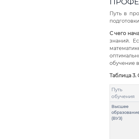
ПРОФЕ
Путь в пр
подготовки
С чего нач
знаний. Е
математик
оптимальн
обучение 
Таблица 3.
Путь
обучения
Высшее
образовани
(ВУЗ)