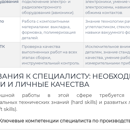
удования
подключение электро- и
электроники, умение 
радиоэлектронного
электросхемы, навыки
оборудования (авионики).
обжима контактов.
по
Работа с композитными
Знание технологии ра
материалами: выкладка,
углепластиком, стекл
формовка, полимеризация
навыки вакуумного ф
деталей.
ТК
Проверка качества
Исключительное вним
выполненных работ на всех
деталям, знание стан
этапах сборки,
качества, умение рабо
инструментальный контроль.
измерительными при
ВАНИЯ К СПЕЦИАЛИСТУ: НЕОБХО
И И ЛИЧНЫЕ КАЧЕСТВА
ешной работы в этой сфере требуется с
льных технических знаний (hard skills) и развитых
 skills).
 Ключевые компетенции специалиста по производст