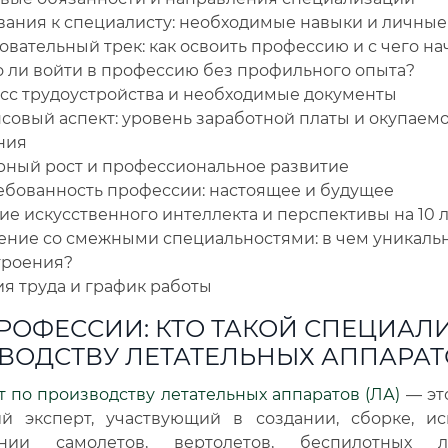
вания к специалисту: необходимые навыки и личные
вательный трек: как освоить профессию и с чего на
 ли войти в профессию без профильного опыта?
сс трудоустройства и необходимые документы
совый аспект: уровень заработной платы и окупаемо
ния
рный рост и профессиональное развитие
ебованность профессии: настоящее и будущее
е искусственного интеллекта и перспективы на 10 
ение со смежными специальностями: в чем уникаль
троения?
я труда и график работы
ПРОФЕССИИ: КТО ТАКОЙ СПЕЦИАЛ
ВОДСТВУ ЛЕТАТЕЛЬНЫХ АППАРАТ
 по производству летательных аппаратов (ЛА)
— эт
ий эксперт, участвующий в создании, сборке, и
ании самолетов, вертолетов, беспилотных ле