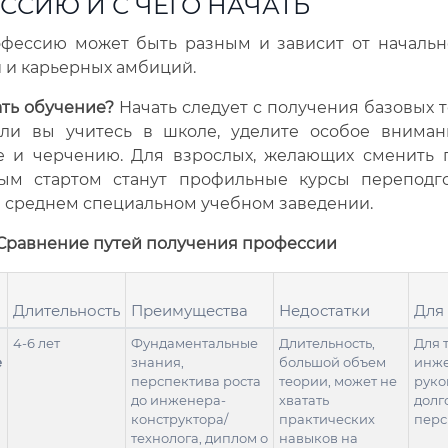
ССИЮ И С ЧЕГО НАЧАТЬ
офессию может быть разным и зависит от начальн
 и карьерных амбиций.
ать обучение?
Начать следует с получения базовых 
сли вы учитесь в школе, уделите особое вниман
е и черчению. Для взрослых, желающих сменить 
ым стартом станут профильные курсы переподг
в среднем специальном учебном заведении.
 Сравнение путей получения профессии
Длительность
Преимущества
Недостатки
Для
4-6 лет
Фундаментальные
Длительность,
Для 
е
знания,
большой объем
инже
перспектива роста
теории, может не
руко
до инженера-
хватать
долг
конструктора/
практических
перс
технолога, диплом о
навыков на