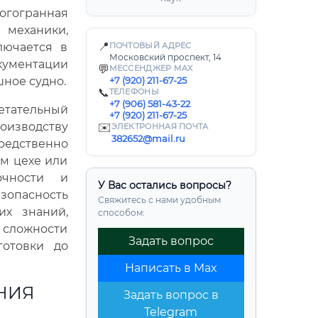
огогранная
механики,
📍
лючается в
ПОЧТОВЫЙ АДРЕС
Московский проспект, 14
кументации
💬
МЕССЕНДЖЕР MAX
шное судно.
+7 (920) 211-67-25
📞
ТЕЛЕФОНЫ
+7 (906) 581-43-22
летательный
+7 (920) 211-67-25
оизводству
✉️
ЭЛЕКТРОННАЯ ПОЧТА
382652@mail.ru
редственно
ом цехе или
чности и
У Вас остались вопросы?
зопасность
Свяжитесь с нами удобным
их знаний,
способом:
сложности
Задать вопрос
готовки до
Написать в Max
НИЯ
Задать вопрос в
Telegram