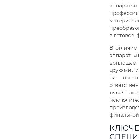
аппаратов
професси
материало
преобразо
в готовое,
В отличие 
аппарат «
воплощает
«руками» и
на испыт
ответстве
тысяч люд
исключит
производс
финальной 
КЛЮЧЕ
СПЕЦИ