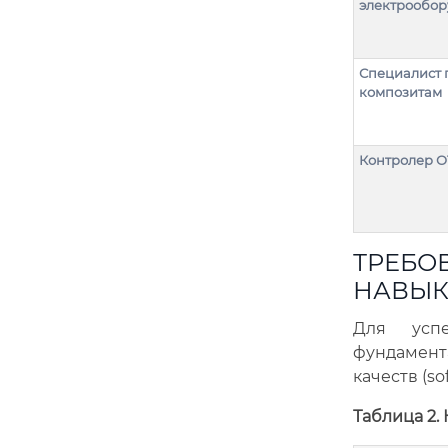
электрообор
Специалист 
композитам
Контролер О
ТРЕБО
НАВЫК
Для усп
фундамента
качеств (soft
Таблица 2.