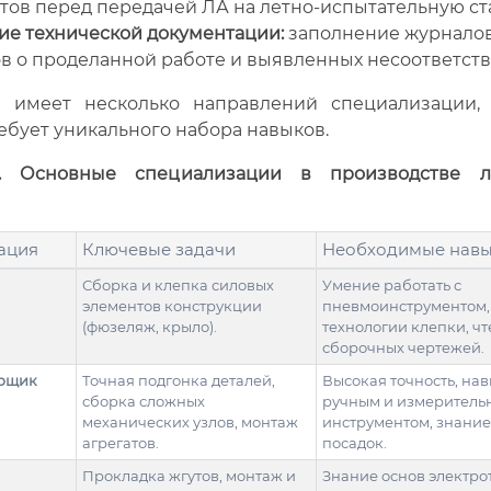
атов перед передачей ЛА на летно-испытательную ст
ие технической документации:
заполнение журналов,
в о проделанной работе и выявленных несоответств
 имеет несколько направлений специализации,
ебует уникального набора навыков.
1. Основные специализации в производстве ле
ация
Ключевые задачи
Необходимые нав
Сборка и клепка силовых
Умение работать с
элементов конструкции
пневмоинструментом,
(фюзеляж, крыло).
технологии клепки, ч
сборочных чертежей.
орщик
Точная подгонка деталей,
Высокая точность, нав
сборка сложных
ручным и измеритель
механических узлов, монтаж
инструментом, знание
агрегатов.
посадок.
Прокладка жгутов, монтаж и
Знание основ электро