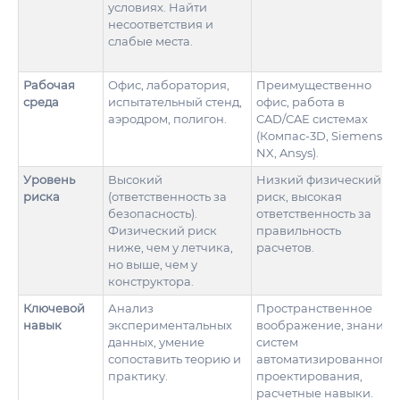
условиях. Найти
несоответствия и
слабые места.
Рабочая
Офис, лаборатория,
Преимущественно
среда
испытательный стенд,
офис, работа в
аэродром, полигон.
CAD/CAE системах
(Компас-3D, Siemens
NX, Ansys).
Уровень
Высокий
Низкий физический
риска
(ответственность за
риск, высокая
безопасность).
ответственность за
Физический риск
правильность
ниже, чем у летчика,
расчетов.
но выше, чем у
конструктора.
Ключевой
Анализ
Пространственное
навык
экспериментальных
воображение, знание
данных, умение
систем
сопоставить теорию и
автоматизированного
практику.
проектирования,
расчетные навыки.