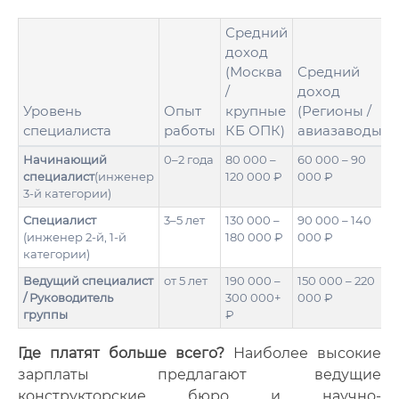
Средний
доход
(Москва
Средний
/
доход
Уровень
Опыт
крупные
(Регионы /
специалиста
работы
КБ ОПК)
авиазаводы)
Начинающий
0–2 года
80 000 –
60 000 – 90
специалист
(инженер
120 000 ₽
000 ₽
3-й категории)
Специалист
3–5 лет
130 000 –
90 000 – 140
(инженер 2-й, 1-й
180 000 ₽
000 ₽
категории)
Ведущий специалист
от 5 лет
190 000 –
150 000 – 220
/ Руководитель
300 000+
000 ₽
группы
₽
Где платят больше всего?
Наиболее высокие
зарплаты предлагают ведущие
конструкторские бюро и научно-