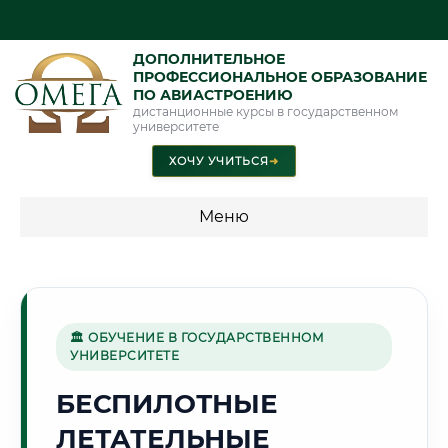
ДОПОЛНИТЕЛЬНОЕ
ПРОФЕССИОНАЛЬНОЕ ОБРАЗОВАНИЕ
ПО АВИАСТРОЕНИЮ
дистанционные курсы в государственном
университете
ХОЧУ УЧИТЬСЯ
➜
Меню
💰 ПРОГРАММЫ И СТОИМОСТЬ
Стоимость по программам обучения "Авиастроение"
🏛 ОБУЧЕНИЕ В ГОСУДАРСТВЕННОМ
УНИВЕРСИТЕТЕ
🌲
БЕСПИЛОТНЫЕ
ЛЕТАТЕЛЬНЫЕ
Г. ЙОШКАР-ОЛА