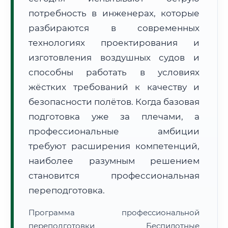
потребность в инженерах, которые
разбираются в современных
технологиях проектирования и
изготовления воздушных судов и
способны работать в условиях
🚚
Расчет логистики оригиналов:
• Маршрут транзита:
~2 171 км
жёстких требований к качеству и
• Экспресс-доставка СДЭК / Почтой:
3–5 рабочих дней
безопасности полётов. Когда базовая
📜 Документы и аккредитация
ФИС ФРДО
подготовка уже за плечами, а
профессиональные амбиции
требуют расширения компетенций,
🔍
Нажмите на документ для увеличения и просмотра
наиболее разумным решением
становится профессиональная
переподготовка.
Программа профессиональной
переподготовки Беспилотные