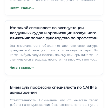
(3D-печать): Проектирование деталей со сложной
Читать статью →
бионической структурой.
Кто такой специалист по эксплуатации
воздушных судов и организации воздушного
движения: полное руководство по профессии
Эта специальность объединяет две ключевые фигуры
гражданской авиации: пилота и авиадиспетчера. Вы
когда-нибудь задумывались, почему лайнеры никогда не
сталкиваются в воздухе, несмотря на высокую плотность
трафика?
Читать статью →
В чем суть профессии специалиста по САПР в
авиастроении
Ответственность: Понимание, что от качества твоей
работы напрямую зависит безопасность полетов. Путь в