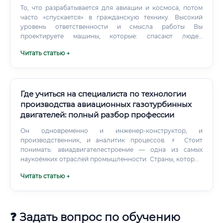
То, что разрабатывается для авиации и космоса, потом
часто «спускается» в гражданскую технику. Высокий
уровень ответственности и смысла работы Вы
проектируете машины, которые: спасают людей
(санитарная авиация, МЧС); обеспечивают безопасность
Читать статью →
страны; открывают космос и делают мир ближе.
Сознание того, что благодаря вашей работе люди летают
и запускаются спутники, — сильная внутренняя
мотивация.
Где учиться на специалиста по технологии
производства авиационных газотурбинных
двигателей: полный разбор профессии
Он одновременно и инженер-конструктор, и
производственник, и аналитик процессов. ⚡ Стоит
понимать: авиадвигателестроение — одна из самых
наукоёмких отраслей промышленности. Страны, которые
производят собственные авиационные ГТД, можно
Читать статью →
пересчитать по пальцам.
❓ Задать вопрос по обучению