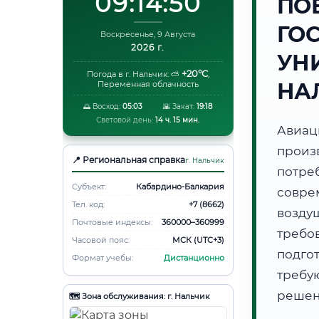
09:14:51
ПО
ГО
Воскресенье, 9 Августа
2026 г.
УНИ
+20°C
Погода в г. Нальчик:
⛅
,
НА
Переменная облачность
🌅 Восход:
05:03
🌇 Закат:
19:18
Световой день:
14 ч. 15 мин.
Авиа
произ
📍 Региональная справка
г. Нальчик
потр
Субъект:
Кабардино-Балкария
совре
Тел. код:
+7 (8662)
возду
Почтовые индексы:
360000–360999
требов
Часовой пояс:
МСК (UTC+3)
подго
Формат учебы:
Дистанционно
требу
решен
🗺️ Зона обслуживания: г. Нальчик