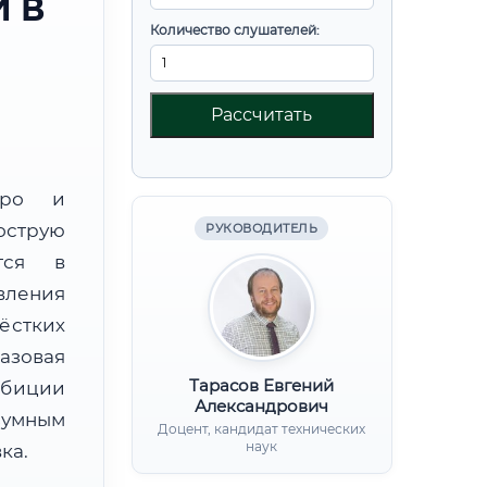
 В
Количество слушателей:
Рассчитать
юро и
острую
РУКОВОДИТЕЛЬ
тся в
вления
ёстких
базовая
Тарасов Евгений
мбиции
Александрович
зумным
Доцент, кандидат технических
наук
ка.