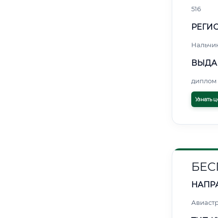
516
РЕГИО
Нальчи
ВЫДА
диплом 
Узнать ц
БЕС
НАПР
Авиаст