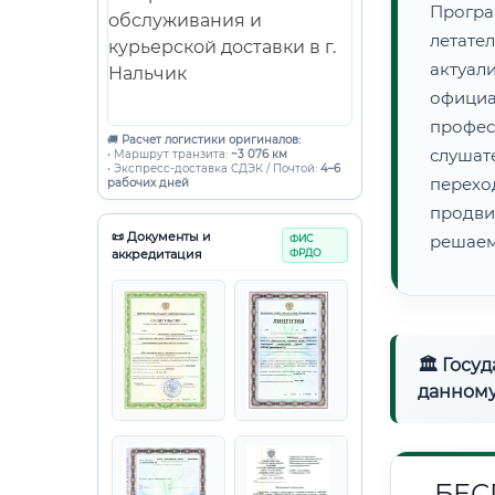
Прогр
летате
актуал
офици
профес
🚚
Расчет логистики оригиналов:
слушат
• Маршрут транзита:
~3 076 км
• Экспресс-доставка СДЭК / Почтой:
4–6
перех
рабочих дней
продв
📜 Документы и
решаем
ФИС
аккредитация
ФРДО
🏛 Госу
данному
БЕС