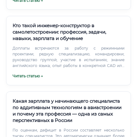
Читать статью →
профессиональное развитие Профессия инженера-
прочниста предлагает ясный и прозрачный карьерный
трек.
Кто такой инженер-конструктор в
самолетостроении: профессия, задачи,
навыки, зарплата и обучение
Доплаты встречаются за: работу с режимными
проектами; редкую специализацию; командировки;
руководство группой; участие в испытаниях; знание
английского языка; опыт работы в конкретной CAD или
PLM-системе; выполнение проектных сроков; работу в
Читать статью →
условиях повышенной ответственности. Первые годы
специалист накапливает опыт, учится работать с
нормативами и получает право самостоятельно вести
сложные узлы. Где учиться на инженера-конструктора в
самолетостроении Самый прямой путь — поступить в вуз
Какая зарплата у начинающего специалиста
на направление, связанное с авиационной и ракетно-
по аддитивным технологиям в авиастроении
космической техникой, самолётостроением,
и почему эта профессия — одна из самых
проектированием летательных аппаратов или
перспективных в России
производством авиационных конструкций.
По оценкам, дефицит в России составляет несколько
тысяч специалистов. Это автоматически означает более