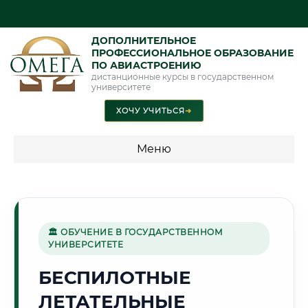
ДОПОЛНИТЕЛЬНОЕ
ПРОФЕССИОНАЛЬНОЕ ОБРАЗОВАНИЕ
ПО АВИАСТРОЕНИЮ
дистанционные курсы в государственном
университете
ХОЧУ УЧИТЬСЯ
➜
Меню
💰 ПРОГРАММЫ И СТОИМОСТЬ
Стоимость по программам обучения "Авиастроение"
🏛 ОБУЧЕНИЕ В ГОСУДАРСТВЕННОМ
УНИВЕРСИТЕТЕ
🏭
БЕСПИЛОТНЫЕ
ЛЕТАТЕЛЬНЫЕ
Г. НИЖНИЙ ТАГИЛ