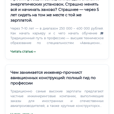
энергетических установок. Страшно менять
всё и начинать заново? Страшнее — через 5
лет сидеть на том же месте с той же
зарплатой.
Через 7–10 лет — в диапазон 250 000 – 400 000 рублей.
Как начать карьеру и с чего начать обучение 🎓
Традиционный путь в профессию — высшее техническое
образование по специальностям: «Авиационные
двигатели и энергетические установки» (код 24.05.01)
Читать статью →
«Двигатели летательных аппаратов» (ранее
применявшийся код) «Энергетические машины и
оборудование» Ведущие вузы: ⚡ Однако высшее
образование — не единственный путь. Сегодня
существуют профессиональные курсы переподготовки и
Чем занимается инженер-прочнист
повышения квалификации, которые позволяют войти в
авиационных конструкций: полный гид по
смежные направления (расчёты, CAD-проектирование,
профессии
технологическое сопровождение) значительно быстрее.
Традиционно самые высокие зарплаты предлагают
частные инжиниринговые компании, выполняющие
заказы для иностранных и отечественных
авиапроизводителей, а также крупные конструкторские
бюро в Москве и Санкт-Петербурге. Карьерный рост и