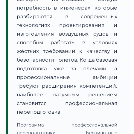
потребность в инженерах, которые
разбираются в современных
технологиях проектирования и
изготовления воздушных судов и
способны работать в условиях
🚚
Расчет логистики оригиналов:
• Маршрут транзита:
~1 439 км
жёстких требований к качеству и
• Экспресс-доставка СДЭК / Почтой:
2–3 рабочих дня
безопасности полётов. Когда базовая
📜 Документы и аккредитация
ФИС ФРДО
подготовка уже за плечами, а
профессиональные амбиции
требуют расширения компетенций,
🔍
Нажмите на документ для увеличения и просмотра
наиболее разумным решением
становится профессиональная
переподготовка.
Программа профессиональной
переподготовки Беспилотные