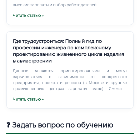
высокие зарплаты и выбор работодателей.
Читать статью →
Где трудоустроиться: Полный гид по
профессии инженера по комплексному
проектированию жизненного цикла изделия
в авиастроении
Данные являются ориентировочными и могут
варьироваться в зависимости от конкретного
предприятия, проекта и региона (в Москве и крупных
промышленных центрах зарплаты выше). Смежные
специальности: если хочется чего-то похожего Если вас
Читать статью →
привлекает авиастроение и системный подход, но вы
хотите рассмотреть альтернативы, обратите внимание на
смежные профессии: Инженер-конструктор:
Классическая инженерная специальность. Фокус на
❓ Задать вопрос по обучению
проектировании конкретных деталей, узлов и систем
самолета.