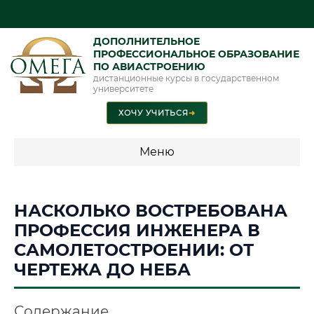
ДОПОЛНИТЕЛЬНОЕ
ПРОФЕССИОНАЛЬНОЕ ОБРАЗОВАНИЕ
ПО АВИАСТРОЕНИЮ
дистанционные курсы в государственном
университете
ХОЧУ УЧИТЬСЯ
➜
Меню
💰 ПРОГРАММЫ И СТОИМОСТЬ
НАСКОЛЬКО ВОСТРЕБОВАНА
Стоимость по программам обучения "Авиастроение"
ПРОФЕССИЯ ИНЖЕНЕРА В
САМОЛЕТОСТРОЕНИИ: ОТ
ЧЕРТЕЖА ДО НЕБА
📜 Документы и аккредитация
ФИС ФРДО
Содержание