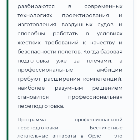
разбираются в современных
технологиях проектирования и
изготовления воздушных судов и
способны работать в условиях
жёстких требований к качеству и
🚚
Расчет логистики оригиналов:
• Маршрут транзита:
~3 013 км
безопасности полётов. Когда базовая
• Экспресс-доставка СДЭК / Почтой:
4–6 рабочих дней
подготовка уже за плечами, а
📜 Документы и аккредитация
профессиональные амбиции
ФИС ФРДО
требуют расширения компетенций,
наиболее разумным решением
становится профессиональная
🔍
Нажмите на документ для увеличения и просмотра
переподготовка.
Программа профессиональной
переподготовки Беспилотные
летательные аппараты в Орле — это