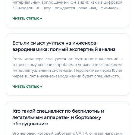
материальным воплощением. Он видит, как из цифровой
3D-модели в цеху рождается реальная, физическая
деталь, которую можно потрогать.
Читать статью →
Есть ли смысл учиться на инженера-
аэродинамика: полный экспертный анализ
Роль инженера смещается от рутинных вычислений к
творческому решению проблем и управлению сложными
интеллектуальными системами. Перспективы через 10 лет
Через 10 лет инженер-аэродинамик будет специалистом,
который не просто проводит расчеты, а управляет
Читать статью →
цифровыми двойниками, использует ИИ для
многокритериальной оптимизации и работает на стыке
аэродинамики, материаловедения и систем управления.
Кто такой специалист по беспилотным
летательным аппаратам и бортовому
оборудованию
Это человек, который работает с САПР, считает нагрузки,