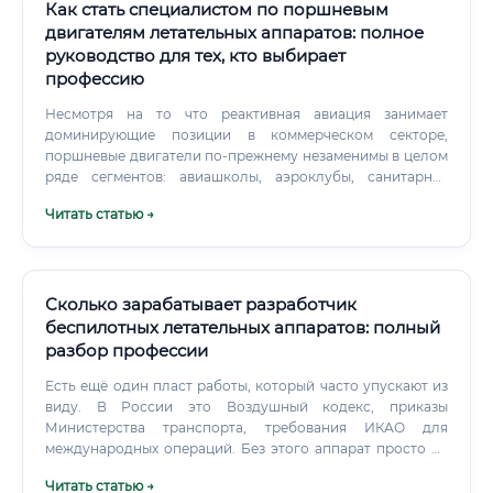
Как стать специалистом по поршневым
двигателям летательных аппаратов: полное
руководство для тех, кто выбирает
профессию
Несмотря на то что реактивная авиация занимает
доминирующие позиции в коммерческом секторе,
поршневые двигатели по-прежнему незаменимы в целом
ряде сегментов: авиашколы, аэроклубы, санитарная
авиация в труднодоступных районах, аэрофотосъёмка,
Читать статью →
пожаротушение, патрулирование. 📌 По данным
Международной авиационной федерации (FAI), мировой
парк лёгкой авиации насчитывает более 360 000
воздушных судов, значительная часть которых оснащена
именно поршневыми двигателями. Суть работы —
Сколько зарабатывает разработчик
обеспечение технической исправности, надёжности и
беспилотных летательных аппаратов: полный
безопасной эксплуатации поршневых авиационных
разбор профессии
двигателей на всех этапах их жизненного цикла: от
приёмки и монтажа до технического обслуживания,
Есть ещё один пласт работы, который часто упускают из
ремонта и списания.
виду. В России это Воздушный кодекс, приказы
Министерства транспорта, требования ИКАО для
международных операций. Без этого аппарат просто не
получит разрешение на полёты.
Читать статью →