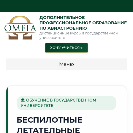
ДОПОЛНИТЕЛЬНОЕ
ПРОФЕССИОНАЛЬНОЕ ОБРАЗОВАНИЕ
ПО АВИАСТРОЕНИЮ
дистанционные курсы в государственном
университете
ХОЧУ УЧИТЬСЯ
➜
Меню
💰 ПРОГРАММЫ И СТОИМОСТЬ
Стоимость по программам обучения "Авиастроение"
🏛 ОБУЧЕНИЕ В ГОСУДАРСТВЕННОМ
УНИВЕРСИТЕТЕ
🦅
БЕСПИЛОТНЫЕ
ЛЕТАТЕЛЬНЫЕ
Г. ОРЁЛ