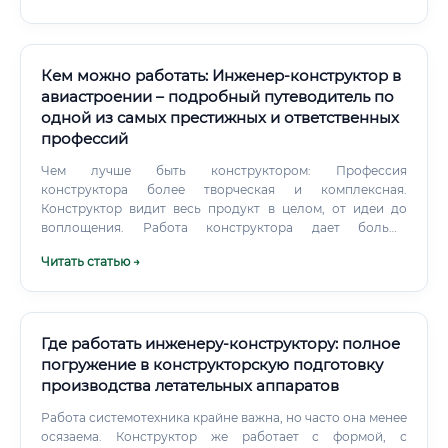
Кем можно работать: Инженер-конструктор в
авиастроении – подробный путеводитель по
одной из самых престижных и ответственных
профессий
Чем лучше быть конструктором: Профессия
конструктора более творческая и комплексная.
Конструктор видит весь продукт в целом, от идеи до
воплощения. Работа конструктора дает больше
возможностей для реализации собственных идей и
Читать статью →
видения, в то время как работа прочниста – это глубокое
погружение в математику и механику, что может быть
менее интересно для людей с творческим складом ума.
Где работать инженеру-конструктору: полное
погружение в конструкторскую подготовку
производства летательных аппаратов
Работа системотехника крайне важна, но часто она менее
осязаема. Конструктор же работает с формой, с