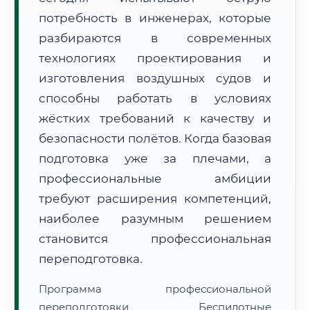
потребность в инженерах, которые
разбираются в современных
технологиях проектирования и
изготовления воздушных судов и
способны работать в условиях
🚚
Расчет логистики оригиналов:
• Маршрут транзита:
~2 457 км
жёстких требований к качеству и
• Экспресс-доставка СДЭК / Почтой:
4–6 рабочих дней
безопасности полётов. Когда базовая
📜 Документы и аккредитация
ФИС ФРДО
подготовка уже за плечами, а
профессиональные амбиции
требуют расширения компетенций,
🔍
Нажмите на документ для увеличения и просмотра
наиболее разумным решением
становится профессиональная
переподготовка.
Программа профессиональной
переподготовки Беспилотные