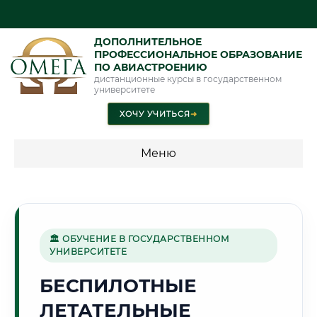
ДОПОЛНИТЕЛЬНОЕ
ПРОФЕССИОНАЛЬНОЕ ОБРАЗОВАНИЕ
ПО АВИАСТРОЕНИЮ
дистанционные курсы в государственном
университете
ХОЧУ УЧИТЬСЯ
➜
Меню
💰 ПРОГРАММЫ И СТОИМОСТЬ
Стоимость по программам обучения "Авиастроение"
🏛 ОБУЧЕНИЕ В ГОСУДАРСТВЕННОМ
УНИВЕРСИТЕТЕ
🌾
БЕСПИЛОТНЫЕ
ЛЕТАТЕЛЬНЫЕ
Г. САРАТОВ