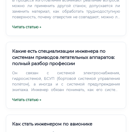
В процессе изготовления возникают реальные вопросы:
можно ли применить другой станок; допускается ли
заменить материал; как обработать труднодоступную
поверхность; почему отверстия не совпадают; можно ли
изменить последовательность сборки; как оформить
Читать статью →
временное отклонение. Конструктор анализирует
проблему и выпускает техническое решение. В других
случаях требуется переработать весь узел и проверить
его заново.
Какие есть специализации инженера по
системам приводов летательных аппаратов:
полный разбор профессии
Он связан с системой электроснабжения,
гидросистемой, БСУП (бортовой системой управления
полётом), а иногда и с системой предупреждения
экипажа. Инженер обязан понимать, как его система
влияет на смежные и наоборот. В авиации действует
Читать статью →
принцип: каждый отказ должен быть предсказан и
проработан заранее.
Как стать инженером по авионике