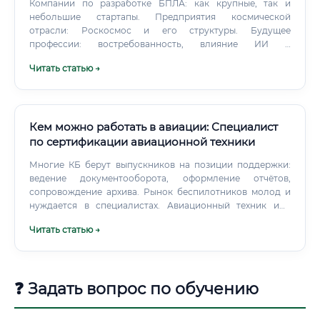
Компании по разработке БПЛА: как крупные, так и
небольшие стартапы. Предприятия космической
отрасли: Роскосмос и его структуры. Будущее
профессии: востребованность, влияние ИИ и
перспективы на 10 лет Востребованность сейчас и в
Читать статью →
будущем: Профессия инженера по авионике является и
останется одной из самых востребованных в
высокотехнологичном секторе.
Кем можно работать в авиации: Специалист
по сертификации авиационной техники
Многие КБ берут выпускников на позиции поддержки:
ведение документооборота, оформление отчётов,
сопровождение архива. Рынок беспилотников молод и
нуждается в специалистах. Авиационный техник или
инженер по ТОиР с 2–3 годами опыта — сильный
Читать статью →
кандидат на переход в сертификацию.
❓ Задать вопрос по обучению