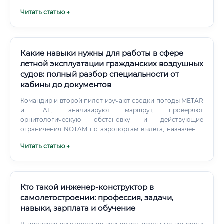
авиастроительная корпорация» (ОАК) и ее дочерние
Читать статью →
предприятия: Филиал ПАО «Ил» – Авиастар (Ульяновск),
КнААЗ им. Гагарина (Комсомольск-на-Амуре), Иркутский
авиационный завод, НАЗ «Сокол» (Нижний Новгород).
Какие навыки нужны для работы в сфере
летной эксплуатации гражданских воздушных
судов: полный разбор специальности от
кабины до документов
Командир и второй пилот изучают сводки погоды METAR
и TAF, анализируют маршрут, проверяют
орнитологическую обстановку и действующие
ограничения NOTAM по аэропортам вылета, назначения
и запасным аэродромам. Качество подготовки к рейсу
Читать статью →
напрямую определяет безопасность полета.
Кто такой инженер-конструктор в
самолетостроении: профессия, задачи,
навыки, зарплата и обучение