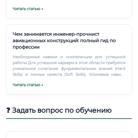
жизни, доверять принятие финальных решений машине
Читать статью →
невозможно по юридическим, этическим и техническим
причинам.
Чем занимается инженер-прочнист
авиационных конструкций: полный гид по
профессии
Необходимые навыки и компетенции для успешной
работы Для успешной карьеры в этой области требуется
уникальное сочетание фундаментальных знаний (Hard
Skills) и личных качеств (Soft Skills). Ключевые навыки
инженера-прочниста Путь в профессию: с чего начать
Читать статью →
обучение? Вход в профессию инженера-прочниста
практически невозможен без фундаментального
высшего технического образования.
❓ Задать вопрос по обучению