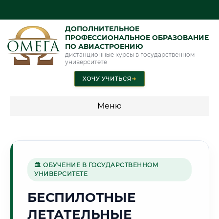
ДОПОЛНИТЕЛЬНОЕ
ПРОФЕССИОНАЛЬНОЕ ОБРАЗОВАНИЕ
ПО АВИАСТРОЕНИЮ
дистанционные курсы в государственном
университете
ХОЧУ УЧИТЬСЯ
➜
Меню
💰 ПРОГРАММЫ И СТОИМОСТЬ
Стоимость по программам обучения "Авиастроение"
🏛 ОБУЧЕНИЕ В ГОСУДАРСТВЕННОМ
УНИВЕРСИТЕТЕ
🏭
БЕСПИЛОТНЫЕ
ЛЕТАТЕЛЬНЫЕ
Г. СТЕРЛИТАМАК