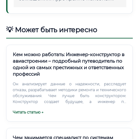
💡 Может быть интересно
Кем можно работать: Инженер-конструктор в
авиастроении – подробный путеводитель по
одной из самых престижных и ответственных
профессий
Он анализирует данные о надежности, расследует
отказы, разрабатывает методики ремонта и технического
обслуживания. Чем лучше быть конструктором:
Конструктор создает будущее, а инженер по
эксплуатации работает с настоящим и прошлым. Работа
Читать статью →
конструктора связана с инновациями, прорывами и
созданием принципиально новых машин.
Чем занимается специалист по системам