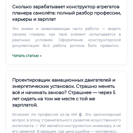
Сколько зарабатывает конструктор агрегатов
планера самолёта: полный разбор профессии,
карьеры и зарплат
Это живая и захватывающая часть работы — видеть
своими глазами, как твой элемент испытывается в
реальных условиях. Оформление конструкторской
документации Вся работа должна быть правильно
задокументирована по стандартам ЕСКД (Единой
Читать статью →
системы конструкторской документации). Документация
необходима для производства, сертификации
воздушного судна и последующего технического
обслуживания.
Проектировщик авиационных двигателей и
энергетических установок. Страшно менять
всё и начинать заново? Страшнее — через 5
лет сидеть на том же месте с той же
зарплатой.
Исчезнет ли профессия из-за ИИ 🤖 Это закономерный
вопрос в эпоху стремительного развития искусственного
интеллекта. ✅ ИИ является инструментом инженера, а не
его заменой. В авиации, где цена ошибки — человеческие