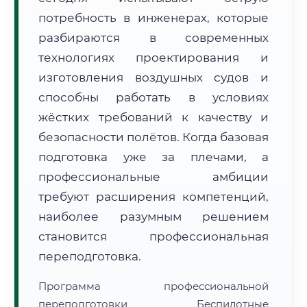
потребность в инженерах, которые
разбираются в современных
технологиях проектирования и
изготовления воздушных судов и
способны работать в условиях
🚚
Расчет логистики оригиналов:
• Маршрут транзита:
~1 745 км
жёстких требований к качеству и
• Экспресс-доставка СДЭК / Почтой:
2–3 рабочих дня
безопасности полётов. Когда базовая
📜 Документы и аккредитация
ФИС ФРДО
подготовка уже за плечами, а
профессиональные амбиции
требуют расширения компетенций,
🔍
Нажмите на документ для увеличения и просмотра
наиболее разумным решением
становится профессиональная
переподготовка.
Программа профессиональной
переподготовки Беспилотные