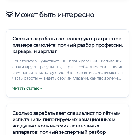
💡 Может быть интересно
Сколько зарабатывает конструктор агрегатов
планера самолёта: полный разбор профессии,
карьеры и зарплат
Конструктор участвует в планировании испытаний,
анализирует результаты, при необходимости вносит
изменения в конструкцию. Это живая и захватывающая
часть работы — видеть своими глазами, как твой элемент
испытывается в реальных условиях. Оформление
Читать статью →
конструкторской документации Вся работа должна быть
правильно задокументирована по стандартам ЕСКД
(Единой системы конструкторской документации).
Сколько зарабатывает специалист по лётным
испытаниям пилотируемых авиационных и
воздушно-космических летательных
аппаратов: полный экспертный разбор