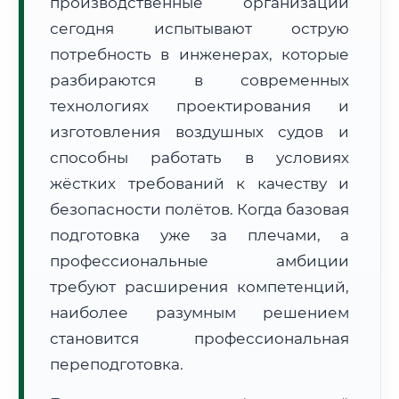
производственные организации
сегодня испытывают острую
потребность в инженерах, которые
разбираются в современных
технологиях проектирования и
🚚
Расчет логистики оригиналов:
изготовления воздушных судов и
• Маршрут транзита:
~2 км
• Экспресс-доставка СДЭК / Почтой:
1 рабочий день
способны работать в условиях
жёстких требований к качеству и
📜 Документы и аккредитация
ФИС ФРДО
безопасности полётов. Когда базовая
подготовка уже за плечами, а
профессиональные амбиции
🔍
Нажмите на документ для увеличения и просмотра
требуют расширения компетенций,
наиболее разумным решением
становится профессиональная
переподготовка.