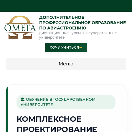
ДОПОЛНИТЕЛЬНОЕ
ПРОФЕССИОНАЛЬНОЕ ОБРАЗОВАНИЕ
ПО АВИАСТРОЕНИЮ
дистанционные курсы в государственном
университете
ХОЧУ УЧИТЬСЯ
➜
Меню
💰 ПРОГРАММЫ И СТОИМОСТЬ
Стоимость по программам обучения "Авиастроение"
🏛 ОБУЧЕНИЕ В ГОСУДАРСТВЕННОМ
УНИВЕРСИТЕТЕ
🏙️
КОМПЛЕКСНОЕ
ПРОЕКТИРОВАНИЕ
Г. НОВОСИБИРСК