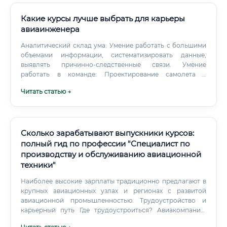
принципиальное отличие данной специальности от
должность инженера по двигателям ВС.
многих других технических направлений. Однако
Какие курсы лучше выбрать для карьеры
существуют реалистичные пути для начинающих: ✅ Путь
авиаинженера
1.
Аналитический склад ума: Умение работать с большими
объемами информации, систематизировать данные,
выявлять причинно-следственные связи. Умение
работать в команде: Проектирование самолета –
коллективный труд, требующий постоянного
Читать статью →
взаимодействия с коллегами из разных отделов.
Сколько зарабатывают выпускники курсов:
полный гид по профессии "Специалист по
производству и обслуживанию авиационной
техники"
Наиболее высокие зарплаты традиционно предлагают в
крупных авиационных узлах и регионах с развитой
авиационной промышленностью. Трудоустройство и
карьерный путь Где трудоустроиться? Авиакомпании:
крупнейшие работодатели для специалистов по