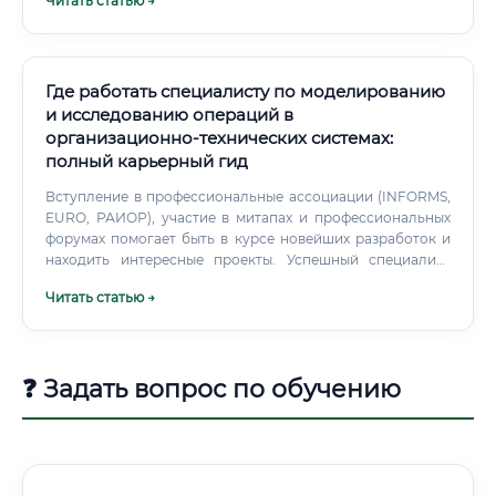
Читать статью →
обслуживанию.
Где работать специалисту по моделированию
и исследованию операций в
организационно-технических системах:
полный карьерный гид
Вступление в профессиональные ассоциации (INFORMS,
EURO, РАИОР), участие в митапах и профессиональных
форумах помогает быть в курсе новейших разработок и
находить интересные проекты. Успешный специалист
постоянно учится: читает профессиональную литературу,
Читать статью →
проходит онлайн-курсы, следит за публикациями
ведущих исследовательских центров.
❓ Задать вопрос по обучению