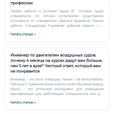
профессии
График работы и условия труда 🕐 Условия труда
специалиста по лётным испытаниям существенно
отличаются от стандартных офисных форматов. Режим
работы: Стандартная 5-дневная рабочая неделя — в
периоды подготовки и анализа данных
Читать статью →
Ненормированный рабочий день — в период активной
фазы испытаний Командировки на испытательные базы,
полигоны, международные площадки Вахтовый метод —
при проведении испытаний в удалённых регионах
Условия труда: Работа на территории режимных
Инженер по двигателям воздушных судов:
объектов Допуск к объектам с особым статусом
почему 4 месяца на курсах дадут вам больше,
секретности Необходимость прохождения регулярных
чем 5 лет в вузе? Честный ответ, который вам
медицинских освидетельствований Наличие системы
не понравится
социальных гарантий (государственные предприятия):
ДМС, санаторно-курортное лечение, корпоративная
Инженер – это мозг операции, техник – ее исполнитель.
пенсия, льготы ✅ Специальные условия: Надбавки за
Таблица 3: Сравнительный анализ путей обучения Вывод:
вредность (класс условий труда 3.1–3.3) Дополнительные
Курсы – это отличный инструмент для повышения
дни отпуска Ранний выход на пенсию для категории
квалификации уже работающих специалистов или для
«лётчики-испытатели» Государственные награды и
получения базовой рабочей специальности. Они не
Читать статью →
звания (Заслуженный лётчик-испытатель РФ) Можно ли
могут и не должны заменять фундаментальное
войти в профессию без опыта ⚠️ Прямой вход в
инженерное образование, которое является
профессию без базового опыта невозможен — это
обязательным требованием для трудоустройства на