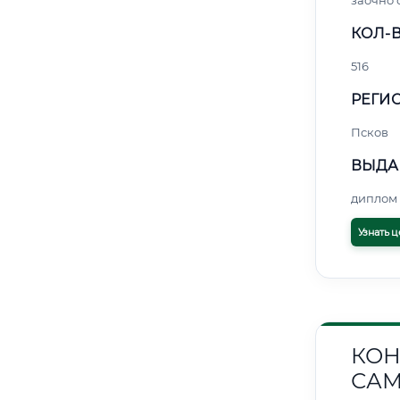
заочно
КОЛ-В
516
РЕГИО
Псков
ВЫДА
диплом 
Узнать ц
КОН
САМ