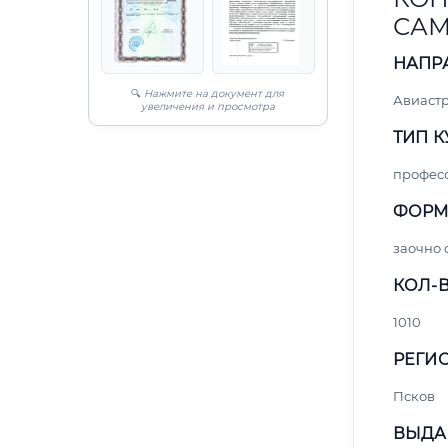
САМ
НАПР
🔍
Нажмите на документ для
Авиаст
увеличения и просмотра
ТИП К
профес
ФОРМ
заочно
КОЛ-В
1010
РЕГИО
Псков
ВЫДА