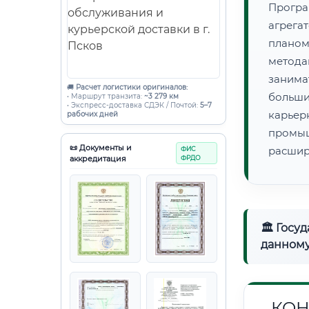
Прогр
агрег
плано
метода
занима
🚚
Расчет логистики оригиналов:
больши
• Маршрут транзита:
~3 279 км
• Экспресс-доставка СДЭК / Почтой:
5–7
карье
рабочих дней
промы
📜 Документы и
расшир
ФИС
аккредитация
ФРДО
🏛 Госу
данному
КОН