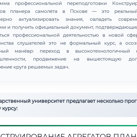
амма профессиональной переподготовки Конструир
атов планера самолёта в Пскове — это реальны
мерно актуализировать знания, овладеть соврем
ми и получить официальный документ, подтверждающи
ться профессиональной деятельностью в новой сфе
нства слушателей это не формальный курс, а осо
рный манёвр: переход в высокотехнологичный с
шленности, продвижение на вышестоящую долж
ение круга решаемых задач.
дарственный университет предлагает несколько про
 курсу:
СТРУИРОВАНИЕ АГРЕГАТОВ ПЛАН