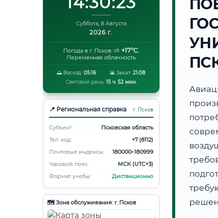
14:30:24
ПО
ГО
Суббота, 8 Августа
2026 г.
УНИ
+17°C
Погода в г. Псков:
⛅
,
ПС
Переменная облачность
🌅 Восход:
05:16
🌇 Закат:
21:08
Световой день:
15 ч. 52 мин.
Авиа
произ
📍 Региональная справка
г. Псков
потр
Субъект:
Псковская область
совре
Тел. код:
+7 (8112)
возду
Почтовые индексы:
180000–180999
требов
Часовой пояс:
МСК (UTC+3)
подго
Формат учебы:
Дистанционно
требу
решен
🗺️ Зона обслуживания: г. Псков