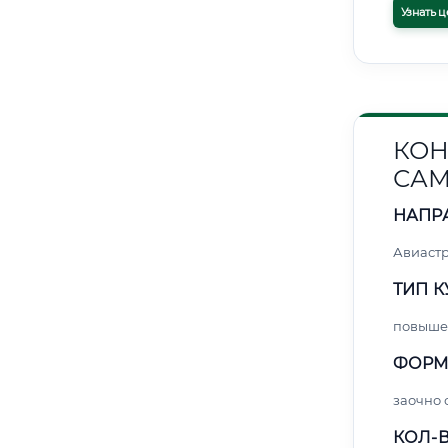
Узнать ц
КОН
САМ
НАПР
Авиаст
ТИП К
повыше
ФОРМ
заочно 
КОЛ-В