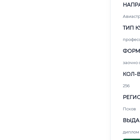
НАПР
Авиаст
ТИП К
профес
ФОРМ
заочно
КОЛ-В
256
РЕГИО
Псков
ВЫДА
диплом 