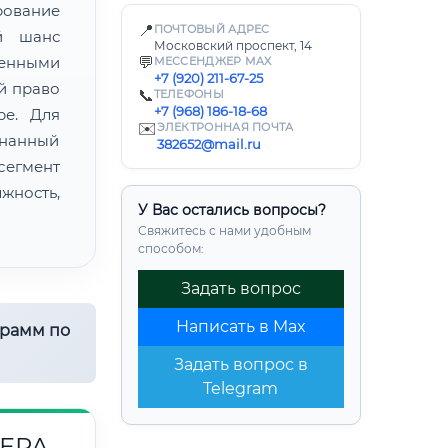
ование
📍
ПОЧТОВЫЙ АДРЕС
й шанс
Московский проспект, 14
енными
💬
МЕССЕНДЖЕР MAX
+7 (920) 211-67-25
й право
📞
ТЕЛЕФОНЫ
+7 (968) 186-18-68
ре. Для
✉️
ЭЛЕКТРОННАЯ ПОЧТА
знанный
382652@mail.ru
егмент
ность,
У Вас остались вопросы?
Свяжитесь с нами удобным
способом:
Задать вопрос
Написать в Max
грамм по
Задать вопрос в
Telegram
ЕРА