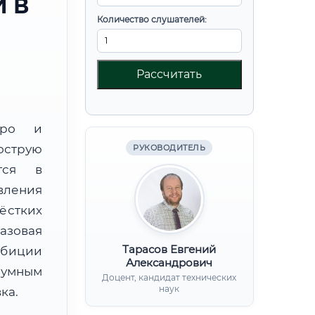
 В
Количество слушателей:
Рассчитать
юро и
острую
РУКОВОДИТЕЛЬ
тся в
вления
ёстких
базовая
Тарасов Евгений
мбиции
Александрович
зумным
Доцент, кандидат технических
наук
ка.