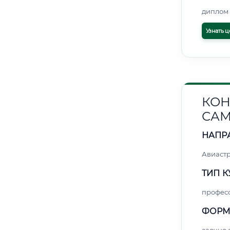
диплом 
Узнать ц
КОН
САМ
НАПР
Авиаст
ТИП К
профес
ФОРМ