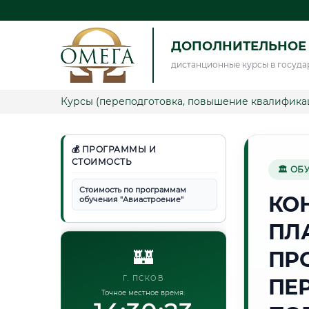
ДОПОЛНИТЕЛЬНОЕ
дистанционные курсы в госуда
Курсы (переподготовка, повышение квалифика
💰 ПРОГРАММЫ И
СТОИМОСТЬ
🏛 ОБ
Стоимость по программам
КО
обучения "Авиастроение"
ПЛ
🏰
ПР
Г. ПСКОВ
ПЕ
Точное местное время: