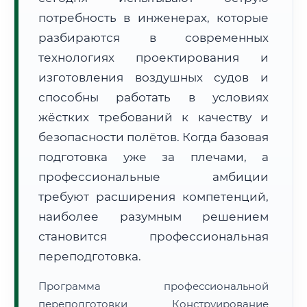
потребность в инженерах, которые
разбираются в современных
технологиях проектирования и
изготовления воздушных судов и
способны работать в условиях
🚚
Расчет логистики оригиналов:
• Маршрут транзита:
~194 км
жёстких требований к качеству и
• Экспресс-доставка СДЭК / Почтой:
1–2 рабочих дня
безопасности полётов. Когда базовая
📜 Документы и аккредитация
ФИС ФРДО
подготовка уже за плечами, а
профессиональные амбиции
требуют расширения компетенций,
🔍
Нажмите на документ для увеличения и просмотра
наиболее разумным решением
становится профессиональная
переподготовка.
Программа профессиональной
переподготовки Конструирование