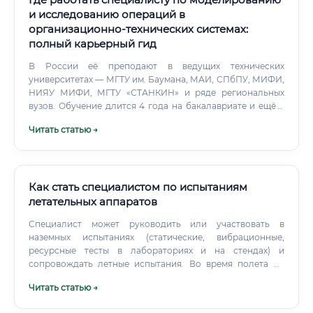
и исследованию операций в
организационно-технических системах:
полный карьерный гид
В России её преподают в ведущих технических
университетах — МГТУ им. Баумана, МАИ, СПбПУ, МИФИ,
НИЯУ МИФИ, МГТУ «СТАНКИН» и ряде региональных
вузов. Обучение длится 4 года на бакалавриате и ещё 2
года на магистратуре.
Читать статью →
Как стать специалистом по испытаниям
летательных аппаратов
Специалист может руководить или участвовать в
наземных испытаниях (статические, вибрационные,
ресурсные тесты в лабораториях и на стендах) и
сопровождать летные испытания. Во время полета он
находится на наземном пункте управления, отслеживая в
Читать статью →
режиме реального времени телеметрическую
информацию.