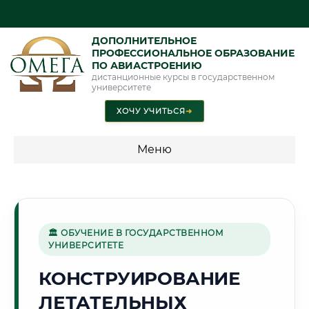
ДОПОЛНИТЕЛЬНОЕ
ПРОФЕССИОНАЛЬНОЕ ОБРАЗОВАНИЕ
ПО АВИАСТРОЕНИЮ
дистанционные курсы в государственном
университете
ХОЧУ УЧИТЬСЯ
➜
Меню
💰 ПРОГРАММЫ И СТОИМОСТЬ
Стоимость по программам обучения "Авиастроение"
🏛 ОБУЧЕНИЕ В ГОСУДАРСТВЕННОМ
УНИВЕРСИТЕТЕ
🌾
КОНСТРУИРОВАНИЕ
ЛЕТАТЕЛЬНЫХ
Г. БАРНАУЛ