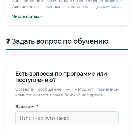
рост, дополнительные выплаты. Непрерывное развитие
Авиационная техника постоянно усложняется,
появляются новые материалы, новые методы расчёта,
Читать статью →
новые требования регуляторов. Хороший конструктор
планера никогда не останавливается в развитии:
посещает конференции, читает профессиональную
литературу, осваивает новое ПО, при желании
❓ Задать вопрос по обучению
занимается научной работой и защищает кандидатскую
диссертацию.
Есть вопросы по программе или
поступлению?
Оставьте сообщение — методист приемной
комиссии ответит вам в ближайшее время.
Ваше имя *