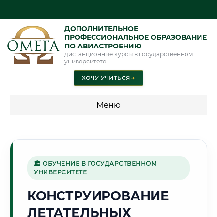
ДОПОЛНИТЕЛЬНОЕ
ПРОФЕССИОНАЛЬНОЕ ОБРАЗОВАНИЕ
ПО АВИАСТРОЕНИЮ
дистанционные курсы в государственном
университете
ХОЧУ УЧИТЬСЯ
➜
Меню
💰 ПРОГРАММЫ И СТОИМОСТЬ
Стоимость по программам обучения "Авиастроение"
🏛 ОБУЧЕНИЕ В ГОСУДАРСТВЕННОМ
УНИВЕРСИТЕТЕ
🌊
КОНСТРУИРОВАНИЕ
ЛЕТАТЕЛЬНЫХ
Г. БАТУМИ