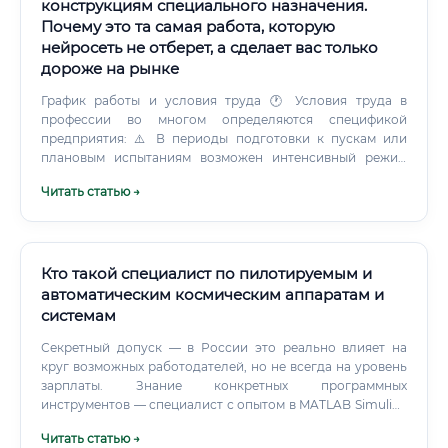
конструкциям специального назначения.
Почему это та самая работа, которую
нейросеть не отберет, а сделает вас только
дороже на рынке
График работы и условия труда 🕐 Условия труда в
профессии во многом определяются спецификой
предприятия: ⚠️ В периоды подготовки к пускам или
плановым испытаниям возможен интенсивный режим
работы, включая выходные дни. Это компенсируется как
Читать статью →
финансово (оплата сверхурочных), так и нематериально
— причастностью к исторически значимым событиям.
Кто такой специалист по пилотируемым и
автоматическим космическим аппаратам и
системам
Секретный допуск — в России это реально влияет на
круг возможных работодателей, но не всегда на уровень
зарплаты. Знание конкретных программных
инструментов — специалист с опытом в MATLAB Simulink
или STK (Systems Tool Kit) стоит дороже. Патенты и
Читать статью →
публикации — в академически ориентированных