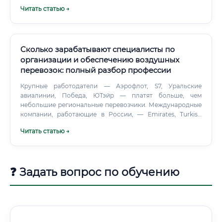
Читать статью →
Сколько зарабатывают специалисты по
организации и обеспечению воздушных
перевозок: полный разбор профессии
Крупные работодатели — Аэрофлот, S7, Уральские
авиалинии, Победа, ЮТэйр — платят больше, чем
небольшие региональные перевозчики. Международные
компании, работающие в России, — Emirates, Turkish
Airlines, Qatar Airways — исторически платили выше
Читать статью →
рынка. Часть из них сократила присутствие после 2022
года, но некоторые продолжают работу через агентов и
партнёров.
❓ Задать вопрос по обучению