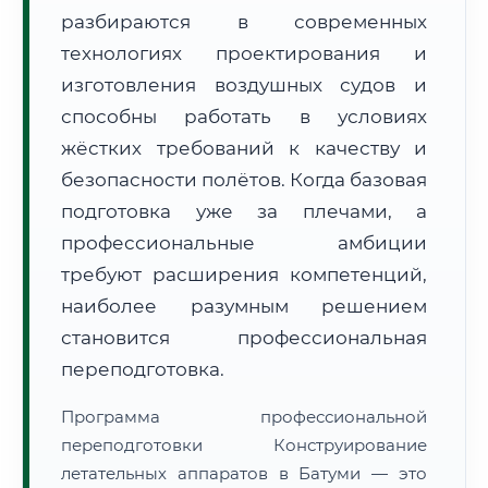
разбираются в современных
технологиях проектирования и
изготовления воздушных судов и
способны работать в условиях
жёстких требований к качеству и
🚚
Расчет логистики оригиналов:
• Маршрут транзита:
~3 333 км
безопасности полётов. Когда базовая
• Экспресс-доставка СДЭК / Почтой:
5–7 рабочих дней
подготовка уже за плечами, а
📜 Документы и аккредитация
профессиональные амбиции
ФИС ФРДО
требуют расширения компетенций,
наиболее разумным решением
становится профессиональная
🔍
Нажмите на документ для увеличения и просмотра
переподготовка.
Программа профессиональной
переподготовки Конструирование
летательных аппаратов в Батуми — это