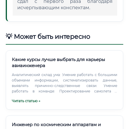
сдал с первого раза благодаря
исчерпывающим конспектам.
💡 Может быть интересно
Какие курсы лучше выбрать для карьеры
авиаинженера
Аналитический склад ума: Умение работать с большими
объемами информации, систематизировать данные,
выявлять причинно-следственные связи. Умение
работать в команде: Проектирование самолета –
коллективный труд, требующий постоянного
Читать статью →
взаимодействия с коллегами из разных отделов.
Стрессоустойчивость: Способность сохранять
хладнокровие и принимать взвешенные решения в
условиях сжатых сроков и высокой ответственности.
Инженер по космическим аппаратам и