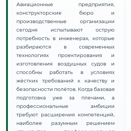
Авиационные предприятия,
конструкторские бюро и
производственные организации
сегодня испытывают острую
потребность в инженерах, которые
🚚
Расчет логистики оригиналов:
• Маршрут транзита:
~884 км
разбираются в современных
• Экспресс-доставка СДЭК / Почтой:
1–2 рабочих дня
технологиях проектирования и
изготовления воздушных судов и
📜 Документы и аккредитация
ФИС ФРДО
способны работать в условиях
жёстких требований к качеству и
безопасности полётов. Когда базовая
🔍
Нажмите на документ для увеличения и просмотра
подготовка уже за плечами, а
профессиональные амбиции
требуют расширения компетенций,
наиболее разумным решением