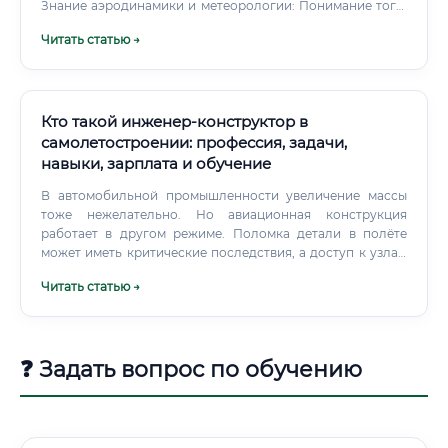
Знание аэродинамики и метеорологии: Понимание того,
как погодные условия влияют на полет и как ведет себя
Читать статью →
аппарат в воздухе.
Кто такой инженер-конструктор в
самолетостроении: профессия, задачи,
навыки, зарплата и обучение
В автомобильной промышленности увеличение массы
тоже нежелательно. Но авиационная конструкция
работает в другом режиме. Поломка детали в полёте
может иметь критические последствия, а доступ к узлам
для ремонта ограничен.
Читать статью →
❓ Задать вопрос по обучению