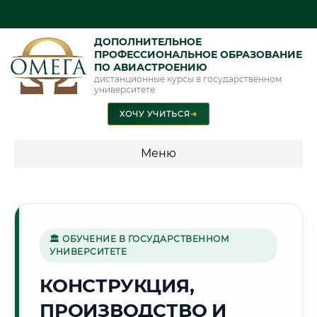
ДОПОЛНИТЕЛЬНОЕ
ПРОФЕССИОНАЛЬНОЕ ОБРАЗОВАНИЕ
ПО АВИАСТРОЕНИЮ
дистанционные курсы в государственном
университете
ХОЧУ УЧИТЬСЯ
➜
Меню
💰 ПРОГРАММЫ И СТОИМОСТЬ
Стоимость по программам обучения "Авиастроение"
🏛 ОБУЧЕНИЕ В ГОСУДАРСТВЕННОМ
УНИВЕРСИТЕТЕ
⛏️
КОНСТРУКЦИЯ,
ПРОИЗВОДСТВО И
Г. КАРАГАНДА