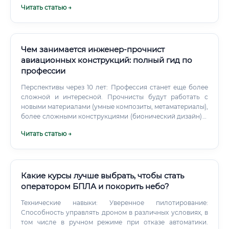
Читать статью →
Проектирование конструкций — корпусов, ферм,
стыковочных узлов, теплозащитных экранов 🟢
Разработка бортовых систем — навигации, управления
ориентацией, электропитания, связи 🟢 Создание систем
жизнеобеспечения — для пилотируемых аппаратов:
Чем занимается инженер-прочнист
воздух, вода, давление, температура 🟢 Разработка
авиационных конструкций: полный гид по
двигательных установок — реактивных двигателей,
профессии
ионных, химических 🟢 Программирование бортовых
систем — управляющего ПО, систем автономной
Перспективы через 10 лет: Профессия станет еще более
навигации 🟢 Испытания и верификация — наземные и
сложной и интересной. Прочнисты будут работать с
орбитальные тесты всех систем 🟢 Сопровождение
новыми материалами (умные композиты, метаматериалы),
полётов — мониторинг телеметрии, оперативное
более сложными конструкциями (бионический дизайн) и
реагирование на нештатные ситуации 🟢 Анализ данных
использовать ИИ как ассистента, что позволит решать
Читать статью →
— обработка результатов с научных приборов,
задачи, которые сегодня кажутся невыполнимыми.
диагностика систем Отдельно стоит выделить работу с
Смежные специальности: сравнительный анализ
наземной инфраструктурой.
Инженер-прочнист работает в тесной связке с другими
инженерами, но его роль уникальна.
Какие курсы лучше выбрать, чтобы стать
оператором БПЛА и покорить небо?
Технические навыки: Уверенное пилотирование:
Способность управлять дроном в различных условиях, в
том числе в ручном режиме при отказе автоматики.