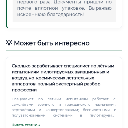
первого раза. Документы пришли по
почте вплотной упаковке. Выражаю
искреннюю благодарность!
💡 Может быть интересно
Сколько зарабатывает специалист по лётным
испытаниям пилотируемых авиационных и
воздушно-космических летательных
аппаратов: полный экспертный разбор
профессии
Специалист по лётным испытаниям работает с:
самолётами военного и гражданского назначения;
вертолётами и конвертопланами; беспилотными и
полуавтономными системами в пилотируемой
конфигурации; суборбитальными и орбитальными
Читать статью →
космическими аппаратами. Круг обязанностей: что