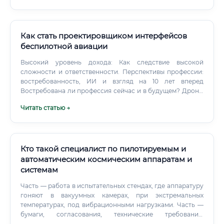
делает этот специалист каждый день ✅ Должностные
обязанности специалиста по лётным испытаниям
охватывают широкий спектр задач — как технических, так
и организационно-документационных. Основные
Как стать проектировщиком интерфейсов
функции: Разработка и согласование программ лётных
беспилотной авиации
испытаний Подготовка технических заданий на
Высокий уровень дохода: Как следствие высокой
проведение испытательных полётов Участие в
сложности и ответственности. Перспективы профессии:
предполётной подготовке и послеполётном анализе
востребованность, ИИ и взгляд на 10 лет вперед
Оценка характеристик устойчивости и управляемости
Востребована ли профессия сейчас и в будущем? Дроны
воздушного судна Проверка работоспособности
активно внедряются в логистику, сельское хозяйство,
бортовых систем в реальных условиях полёта
Читать статью →
строительство, безопасность, геодезию и десятки других
Формирование отчётной документации по результатам
отраслей.
испытаний Взаимодействие с конструкторскими бюро,
авиационными властями и военными заказчиками Анализ
нештатных ситуаций и выработка рекомендаций Участие
Кто такой специалист по пилотируемым и
в работе государственных комиссий по сертификации ⚠️
Важно понимать: специалист по лётным испытаниям
автоматическим космическим аппаратам и
несёт персональную ответственность за достоверность
системам
результатов испытаний.
Часть — работа в испытательных стендах, где аппаратуру
гоняют в вакуумных камерах, при экстремальных
температурах, под вибрационными нагрузками. Часть —
бумаги, согласования, технические требования,
протоколы. Ключевые направления деятельности: 🟢