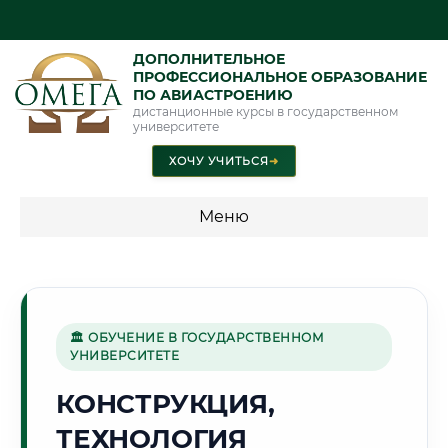
ДОПОЛНИТЕЛЬНОЕ
ПРОФЕССИОНАЛЬНОЕ ОБРАЗОВАНИЕ
ПО АВИАСТРОЕНИЮ
дистанционные курсы в государственном
университете
ХОЧУ УЧИТЬСЯ
➜
Меню
💰 ПРОГРАММЫ И СТОИМОСТЬ
Стоимость по программам обучения "Авиастроение"
🏛 ОБУЧЕНИЕ В ГОСУДАРСТВЕННОМ
УНИВЕРСИТЕТЕ
🌲
КОНСТРУКЦИЯ,
ТЕХНОЛОГИЯ
Г. ЙОШКАР-ОЛА