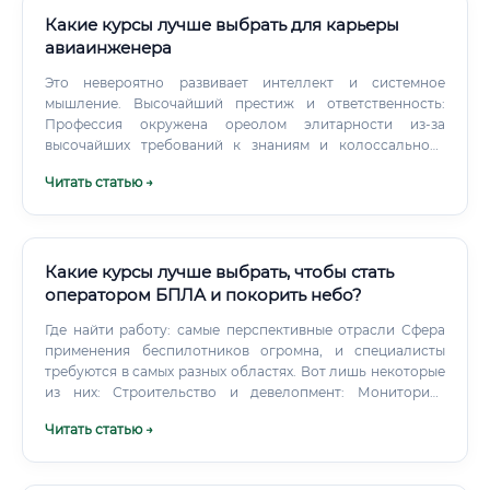
Какие курсы лучше выбрать для карьеры
авиаинженера
Это невероятно развивает интеллект и системное
мышление. Высочайший престиж и ответственность:
Профессия окружена ореолом элитарности из-за
высочайших требований к знаниям и колоссального
уровня ответственности. Видимый результат: В отличие
Читать статью →
от многих абстрактных профессий, авиаинженер
(особенно конструктор) в итоге видит материальное
воплощение своего труда – летящий самолет.
Какие курсы лучше выбрать, чтобы стать
оператором БПЛА и покорить небо?
Где найти работу: самые перспективные отрасли Сфера
применения беспилотников огромна, и специалисты
требуются в самых разных областях. Вот лишь некоторые
из них: Строительство и девелопмент: Мониторинг
этапов строительства, создание 3D-моделей объектов,
Читать статью →
инспекция зданий и сооружений, контроль объемов
земляных работ.