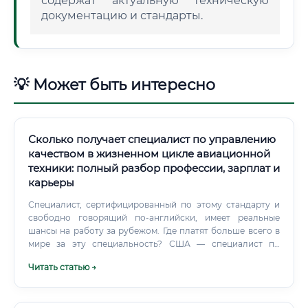
содержат актуальную техническую
документацию и стандарты.
💡 Может быть интересно
Сколько получает специалист по управлению
качеством в жизненном цикле авиационной
техники: полный разбор профессии, зарплат и
карьеры
Специалист, сертифицированный по этому стандарту и
свободно говорящий по-английски, имеет реальные
шансы на работу за рубежом. Где платят больше всего в
мире за эту специальность? США — специалист по
качеству в авиационном производстве (Quality Engineer)
Читать статью →
зарабатывает в среднем 75 000 – 120 000 долларов в год.