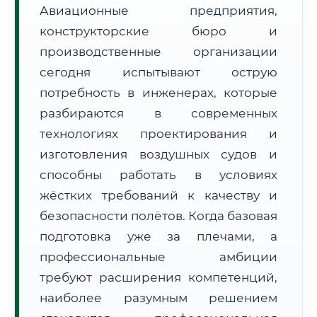
Авиационные предприятия,
конструкторские бюро и
производственные организации
сегодня испытывают острую
потребность в инженерах, которые
🚚
Расчет логистики оригиналов:
• Маршрут транзита:
~2 171 км
разбираются в современных
• Экспресс-доставка СДЭК / Почтой:
3–5 рабочих дней
технологиях проектирования и
изготовления воздушных судов и
📜 Документы и аккредитация
ФИС ФРДО
способны работать в условиях
жёстких требований к качеству и
безопасности полётов. Когда базовая
🔍
Нажмите на документ для увеличения и просмотра
подготовка уже за плечами, а
профессиональные амбиции
требуют расширения компетенций,
наиболее разумным решением