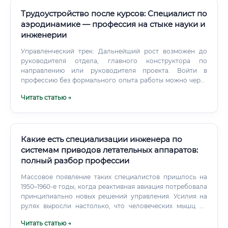
Трудоустройство после курсов: Специалист по
аэродинамике — профессия на стыке науки и
инженерии
Управленческий трек: Дальнейший рост возможен до
руководителя отдела, главного конструктора по
направлению или руководителя проекта. Войти в
профессию без формального опыта работы можно через
стажировки в крупных компаниях и НИИ, которые
Читать статью →
активно привлекают талантливых студентов старших
курсов. специализированные курсы Вопрос о роли
курсов в этой профессии требует особого внимания.
Какие есть специализации инженера по
системам приводов летательных аппаратов:
полный разбор профессии
Массовое появление таких специалистов пришлось на
1950–1960-е годы, когда реактивная авиация потребовала
принципиально новых решений управления. Усилия на
рулях выросли настолько, что человеческих мышц не
хватало. И тогда потребовались люди, которые умеют
Читать статью →
проектировать силовую механику для воздуха.