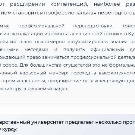
ют расширения компетенций, наиболее ра
ием становится профессиональная переподготов
амма профессиональной переподготовки Констр
огия эксплуатации и ремонта авиационной техники в Ку
альный шанс планомерно актуализировать знания, о
менными методами и получить официальный док
рждающий право заниматься профессиональной деятел
й сфере. Для большинства слушателей это не формальны
нанный карьерный манёвр: переход в высокотехнол
т промышленности, продвижение на вышестоящую дол
ение круга решаемых задач.
дарственный университет предлагает несколько про
 курсу: