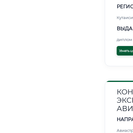
РЕГИО
Кутаиси
ВЫДА
диплом 
Узнать ц
КОН
ЭКС
АВИ
НАПР
Авиаст