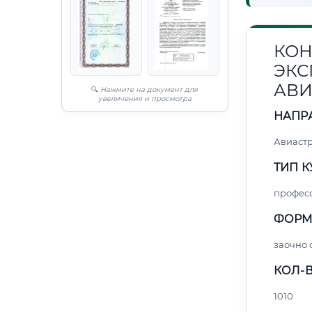
КОН
ЭКС
АВИ
🔍
Нажмите на документ для
увеличения и просмотра
НАПР
Авиаст
ТИП К
профес
ФОРМ
заочно
КОЛ-В
1010