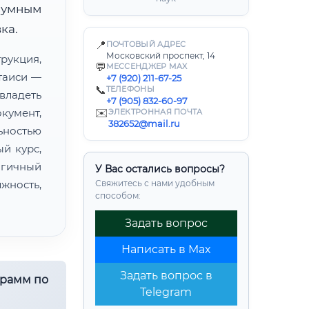
зумным
ка.
📍
ПОЧТОВЫЙ АДРЕС
Московский проспект, 14
укция,
💬
МЕССЕНДЖЕР MAX
таиси —
+7 (920) 211-67-25
📞
ТЕЛЕФОНЫ
владеть
+7 (905) 832-60-97
умент,
✉️
ЭЛЕКТРОННАЯ ПОЧТА
382652@mail.ru
ьностью
й курс,
огичный
У Вас остались вопросы?
жность,
Свяжитесь с нами удобным
способом:
Задать вопрос
Написать в Max
Задать вопрос в
грамм по
Telegram