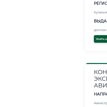
РЕГИО
Кутаиси
ВЫДА
диплом 
Узнать ц
КОН
ЭКС
АВИ
НАПР
Авиаст