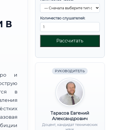
Количество слушателей:
 В
Рассчитать
РУКОВОДИТЕЛЬ
юро и
острую
тся в
вления
ёстких
Тарасов Евгений
базовая
Александрович
мбиции
Доцент, кандидат технических
наук