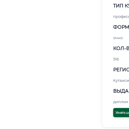
ТИП К
профес
ФОРМ
очно
КОЛ-В
516
РЕГИО
Кутаиси
ВЫДА
диплом 
Узнать ц