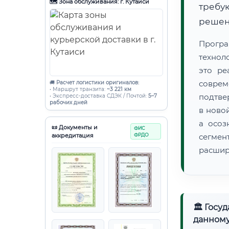
🗺️ Зона обслуживания: г. Кутаиси
требу
решен
Прогр
технол
это ре
совре
🚚
Расчет логистики оригиналов:
• Маршрут транзита:
~3 221 км
подтве
• Экспресс-доставка СДЭК / Почтой:
5–7
рабочих дней
в ново
а осоз
📜 Документы и
ФИС
аккредитация
ФРДО
сегмен
расшир
🏛 Госу
данному