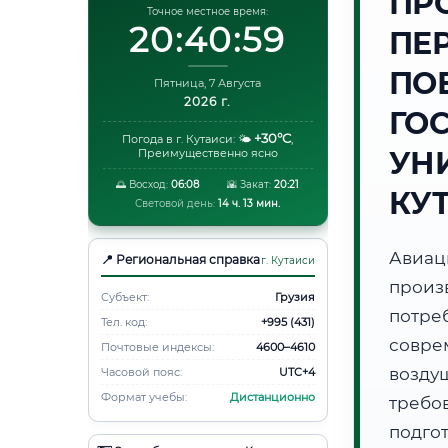
ПР
Точное местное время:
20:41:00
ПЕ
ПО
Пятница, 7 Августа
2026 г.
ГО
+30°C
Погода в г. Кутаиси:
🌤️
,
УНИ
Преимущественно ясно
🌅 Восход:
06:08
🌇 Закат:
20:21
КУ
Световой день:
14 ч. 13 мин.
Авиа
📍 Региональная справка
г. Кутаиси
произ
Субъект:
Грузия
потр
Тел. код:
+995 (431)
совре
Почтовые индексы:
4600–4610
возду
Часовой пояс:
UTC+4
Формат учебы:
Дистанционно
требов
подго