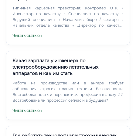
Типичная карьерная траектория: Контролёр ОТК →
Инспектор по качеству → Специалист по качеству →
Ведущий специалист → Начальник бюро / сектора →
Начальник отдела качества → Директор по качеству
(заместитель директора по качеству) На каждом уровне
Читать статью →
— прибавка к зарплате и расширение ответственности.
Директор по качеству на крупном авиационном заводе —
это серьёзная позиция с зарплатой от 250 000 ₽ и выше.
Какая зарплата у инженера по
электрооборудованию летательных
аппаратов и как им стать
Работа на производстве или в ангаре требует
соблюдения строгих правил техники безопасности.
Востребованность и перспективы профессии в эпоху ИИ
Востребована ли профессия сейчас и в будущем?
Читать статью →
Где работать технологу электрохимических