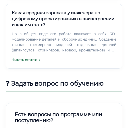
Какая средняя зарплата у инженера по
цифровому проектированию в авиастроении
и как им стать?
Но в общем виде его работа включает в себя: 3D-
моделирование деталей и сборочных единиц. Создание
точных трехмерных моделей отдельных деталей
(шпангоутов, стрингеров, нервюр, кронштейнов) и их
последующая «сборка» в виртуальном пространстве в
Читать статью →
более крупные узлы (секция фюзеляжа, крыло, шасси).
❓ Задать вопрос по обучению
Есть вопросы по программе или
поступлению?