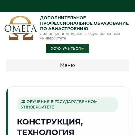
ДОПОЛНИТЕЛЬНОЕ
ПРОФЕССИОНАЛЬНОЕ ОБРАЗОВАНИЕ
ПО АВИАСТРОЕНИЮ
дистанционные курсы в государственном
университете
ХОЧУ УЧИТЬСЯ
➜
Меню
💰 ПРОГРАММЫ И СТОИМОСТЬ
Стоимость по программам обучения "Авиастроение"
🏛 ОБУЧЕНИЕ В ГОСУДАРСТВЕННОМ
УНИВЕРСИТЕТЕ
🏢
КОНСТРУКЦИЯ,
ТЕХНОЛОГИЯ
Г. ЛЮБЕРЦЫ