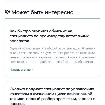
💡 Может быть интересно
Как быстро окупится обучение на
специалиста по производству летательных
аппаратов
Однако можно выделить общий перечень задач: Чтение и
анализ технической документации: работа с чертежами,
технологическими картами, схемами сборки и монтажа.
Подготовка к работе: подбор необходимого
инструмента, оснастки, проверка состояния
Читать статью →
оборудования. Сборка узлов и агрегатов: соединение
деталей планера (фюзеляж, крылья, оперение), монтаж
силовых установок (двигателей).
Сколько получает специалист по управлению
качеством в жизненном цикле авиационной
техники: полный разбор профессии, зарплат и
карьеры