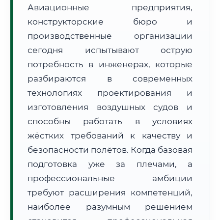
Авиационные предприятия,
конструкторские бюро и
производственные организации
сегодня испытывают острую
потребность в инженерах, которые
🚚
Расчет логистики оригиналов:
• Маршрут транзита:
~2 797 км
разбираются в современных
• Экспресс-доставка СДЭК / Почтой:
4–6 рабочих дней
технологиях проектирования и
изготовления воздушных судов и
📜 Документы и аккредитация
ФИС ФРДО
способны работать в условиях
жёстких требований к качеству и
безопасности полётов. Когда базовая
🔍
Нажмите на документ для увеличения и просмотра
подготовка уже за плечами, а
профессиональные амбиции
требуют расширения компетенций,
наиболее разумным решением