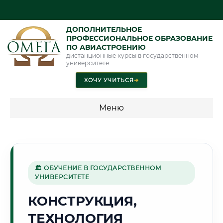
ДОПОЛНИТЕЛЬНОЕ
ПРОФЕССИОНАЛЬНОЕ ОБРАЗОВАНИЕ
ПО АВИАСТРОЕНИЮ
дистанционные курсы в государственном
университете
ХОЧУ УЧИТЬСЯ
➜
Меню
💰 ПРОГРАММЫ И СТОИМОСТЬ
Стоимость по программам обучения "Авиастроение"
🏛 ОБУЧЕНИЕ В ГОСУДАРСТВЕННОМ
УНИВЕРСИТЕТЕ
🔷
КОНСТРУКЦИЯ,
ТЕХНОЛОГИЯ
Г. ПЕРМЬ