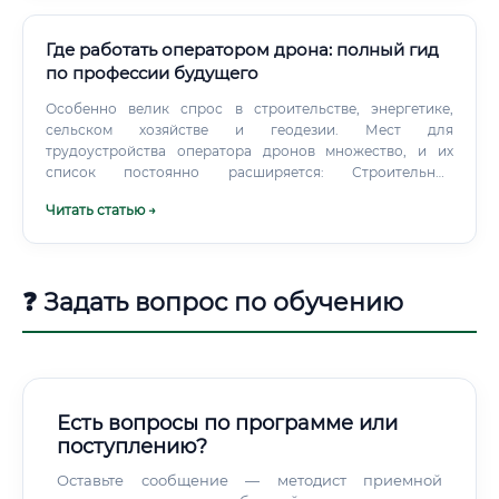
Где работать оператором дрона: полный гид
по профессии будущего
Особенно велик спрос в строительстве, энергетике,
сельском хозяйстве и геодезии. Мест для
трудоустройства оператора дронов множество, и их
список постоянно расширяется: Строительные
компании: для мониторинга объектов и контроля
Читать статью →
объемов выполненных работ.
❓ Задать вопрос по обучению
Есть вопросы по программе или
поступлению?
Оставьте сообщение — методист приемной