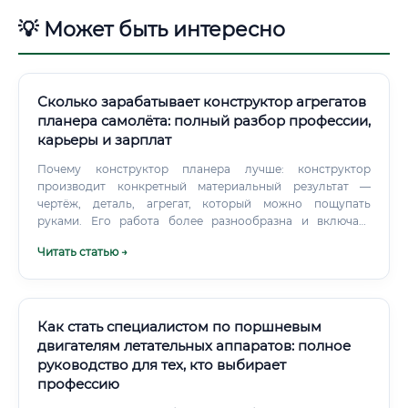
💡 Может быть интересно
Сколько зарабатывает конструктор агрегатов
планера самолёта: полный разбор профессии,
карьеры и зарплат
Почему конструктор планера лучше: конструктор
производит конкретный материальный результат —
чертёж, деталь, агрегат, который можно пощупать
руками. Его работа более разнообразна и включает
более широкий круг взаимодействий. Карьерный рост
Читать статью →
конструктора, как правило, более динамичен.
Как стать специалистом по поршневым
двигателям летательных аппаратов: полное
руководство для тех, кто выбирает
профессию