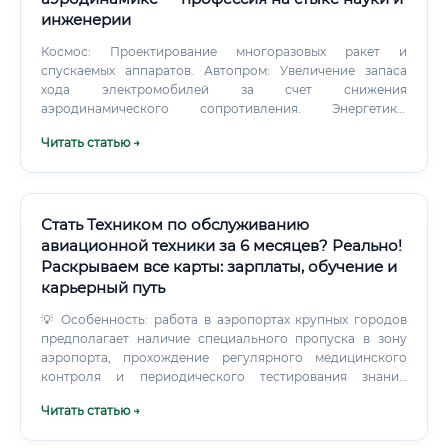
инженерии
Космос: Проектирование многоразовых ракет и
спускаемых аппаратов. Автопром: Увеличение запаса
хода электромобилей за счет снижения
аэродинамического сопротивления. Энергетика:
Проектирование более эффективных лопастей для
Читать статью →
ветряных турбин.
Стать Техником по обслуживанию
авиационной техники за 6 месяцев? Реально!
Раскрываем все карты: зарплаты, обучение и
карьерный путь
💡 Особенность: работа в аэропортах крупных городов
предполагает наличие специального пропуска в зону
аэропорта, прохождение регулярного медицинского
контроля и периодического тестирования знаний
нормативных документов. Где трудоустроиться: топ
Читать статью →
работодателей 🏢 Рынок труда для авиационных
техников чрезвычайно широк.