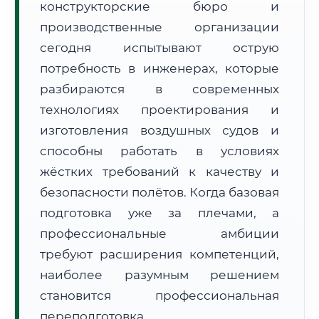
конструкторские бюро и
производственные организации
сегодня испытывают острую
потребность в инженерах, которые
разбираются в современных
🚚
Расчет логистики оригиналов:
технологиях проектирования и
• Маршрут транзита:
~1 658 км
• Экспресс-доставка СДЭК / Почтой:
2–3 рабочих дня
изготовления воздушных судов и
способны работать в условиях
📜 Документы и аккредитация
ФИС ФРДО
жёстких требований к качеству и
безопасности полётов. Когда базовая
подготовка уже за плечами, а
🔍
Нажмите на документ для увеличения и просмотра
профессиональные амбиции
требуют расширения компетенций,
наиболее разумным решением
становится профессиональная
переподготовка.