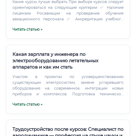
Какие курсы лучше выбрать При выборе курсов следует
ориентироваться на следующие критерии: ✅ Наличие
лицензии Росавиации на проведение обучения
авиационного персонала ✅ Аккредитация учебного
заведения по направлению «Авиационная техника» ✅
Читать статью →
Наличие тренажёрной базы — учебных двигателей,
стендов, авиационного оборудования ✅ Партнёрство с
работодателями — организации, обеспечивающие
трудоустройство выпускников ✅ Программа
соответствия стандартам EASA (для возможности работы
Какая зарплата у инженера по
в международных структурах) Ведущие учебные
электрооборудованию летательных
организации России Сколько зарабатывают выпускники
аппаратов и как им стать
курсов и как быстро окупится обучение 💡 Выпускники
курсов профессиональной переподготовки (6–12
Участие в проектах по усовершенствованию
месяцев) при наличии смежного технического
существующих электросистем, замене устаревшего
образования выходят на рынок труда со стартовым
оборудования на современное, интеграции новых
доходом 50 000 – 70 000 рублей в месяц. Расчёт
приборов и комплексов. Подготовка технической
окупаемости обучения ✅ При стоимости обучения 150
документации, необходимой для получения
Читать статью →
000 рублей и приросте дохода 30 000 рублей/месяц
сертификатов летной годности от авиационных властей
полная окупаемость наступает через 5 месяцев — это
(например, Росавиации, EASA).
один из лучших показателей в технических
специальностях.
Трудоустройство после курсов: Специалист по
аэродинамике — профессия на стыке науки и