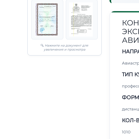
КОН
ЭКС
АВИ
🔍
Нажмите на документ для
увеличения и просмотра
НАПР
Авиаст
ТИП К
профес
ФОРМ
дистан
КОЛ-В
1010