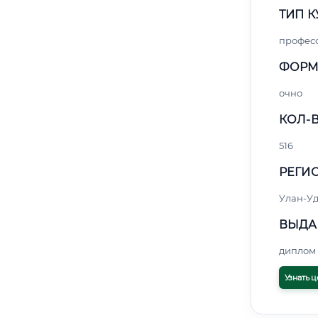
ТИП К
профес
ФОРМ
очно
КОЛ-В
516
РЕГИО
Улан-Уд
ВЫДА
диплом 
Узнать ц