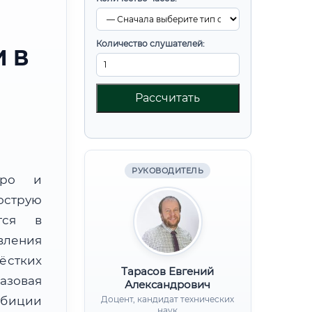
Количество слушателей:
 В
Рассчитать
РУКОВОДИТЕЛЬ
юро и
острую
тся в
вления
ёстких
Тарасов Евгений
базовая
Александрович
мбиции
Доцент, кандидат технических
наук