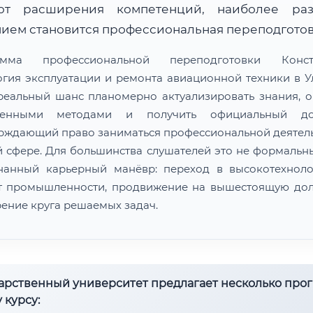
ют расширения компетенций, наиболее ра
ием становится профессиональная переподготов
амма профессиональной переподготовки Констр
огия эксплуатации и ремонта авиационной техники в У
реальный шанс планомерно актуализировать знания, о
менными методами и получить официальный док
рждающий право заниматься профессиональной деятел
й сфере. Для большинства слушателей это не формальны
нанный карьерный манёвр: переход в высокотехнол
т промышленности, продвижение на вышестоящую дол
ение круга решаемых задач.
дарственный университет предлагает несколько про
 курсу: