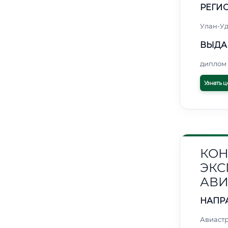
РЕГИО
Улан-Уд
ВЫДА
диплом 
Узнать ц
КОН
ЭКС
АВИ
НАПР
Авиаст