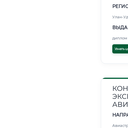
РЕГИО
Улан-Уд
ВЫДА
диплом 
Узнать ц
КОН
ЭКС
АВИ
НАПР
Авиаст