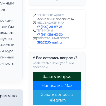
зумным
ка.
📍
ПОЧТОВЫЙ АДРЕС
Московский проспект, 14
укция,
💬
МЕССЕНДЖЕР MAX
лан-Удэ
+7 (920) 211-67-25
📞
ТЕЛЕФОНЫ
владеть
+7 (961) 318-63-30
умент,
✉️
ЭЛЕКТРОННАЯ ПОЧТА
382652@mail.ru
ьностью
й курс,
огичный
У Вас остались вопросы?
жность,
Свяжитесь с нами удобным
способом:
Задать вопрос
Написать в Max
Задать вопрос в
грамм по
Telegram