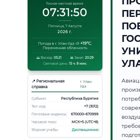
ПР
Точное местное время:
07:31:51
ПЕ
ПО
Пятница, 7 Августа
2026 г.
ГО
+19°C
Погода в г. Улан-Удэ:
⛅
,
УНИ
Переменная облачность
🌅 Восход:
05:21
🌇 Закат:
20:29
УЛ
Световой день:
15 ч. 8 мин.
Авиа
📍 Региональная
г. Улан-
справка
Удэ
произ
потр
Субъект:
Республика Бурятия
Тел. код:
+7 (3012)
совре
Почтовые индексы:
670000–670999
возду
Часовой пояс:
МСК+5 (UTC+8)
требов
Формат учебы:
Дистанционно
подго