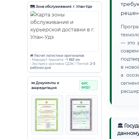
требу
🗺️ Зона обслуживания: г. Улан-Удэ
решен
Прогр
технол
— это 
совре
🚚
Расчет логистики оригиналов:
подтве
• Маршрут транзита:
~1 663 км
• Экспресс-доставка СДЭК / Почтой:
2–3
в ново
рабочих дня
а осоз
сегмен
📜 Документы и
ФИС
аккредитация
ФРДО
расшир
🏛 Госу
данному