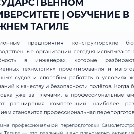
СУДАРСТВЕННОМ
ВЕРСИТЕТЕ | ОБУЧЕНИЕ В
ЖНЕМ ТАГИЛЕ
ционные предприятия, конструкторские б
водственные организации сегодня испытывают 
ебность в инженерах, которые разбираю
менных технологиях проектирования и изгото
шных судов и способны работать в условиях ж
аний к качеству и безопасности полётов. Когда 
товка уже за плечами, а профессиональные а
ют расширения компетенций, наиболее ра
ием становится профессиональная переподготов
мма профессиональной переподготовки Самолетостр
 Тагиле — это реальный шанс планомерно актуализ