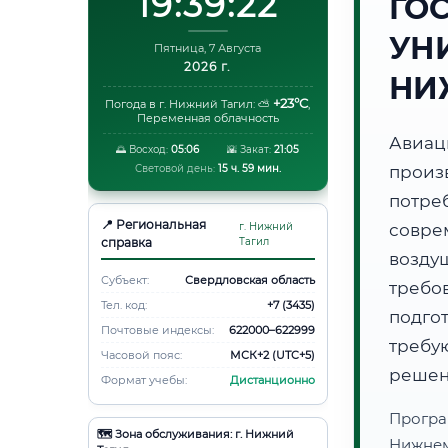
19:39:23
ГО
УНИ
Пятница, 7 Августа
2026 г.
НИ
+23°C
Погода в г. Нижний Тагил:
⛅
,
Переменная облачность
Авиа
🌅 Восход:
05:06
🌇 Закат:
21:05
Световой день:
15 ч. 59 мин.
произ
потр
📍 Региональная
г. Нижний
совре
справка
Тагил
возду
Субъект:
Свердловская область
требов
Тел. код:
+7 (3435)
подго
Почтовые индексы:
622000–622999
требу
Часовой пояс:
МСК+2 (UTC+5)
решен
Формат учебы:
Дистанционно
Програ
🗺️ Зона обслуживания: г. Нижний
Нижнем