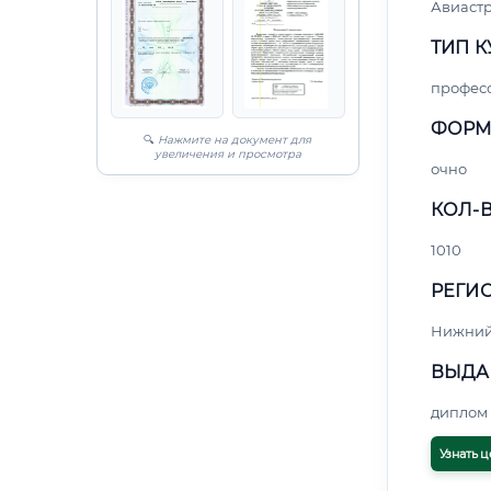
Авиаст
ТИП К
профес
ФОРМ
🔍
Нажмите на документ для
увеличения и просмотра
очно
КОЛ-В
1010
РЕГИО
Нижний
ВЫДА
диплом 
Узнать ц