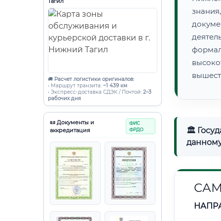
Тагил
знания
докуме
деятел
форма
высоко
вышест
🚚
Расчет логистики оригиналов:
• Маршрут транзита:
~1 439 км
• Экспресс-доставка СДЭК / Почтой:
2–3
рабочих дня
📜 Документы и
ФИС
🏛 Госу
аккредитация
ФРДО
данному
САМ
НАПР