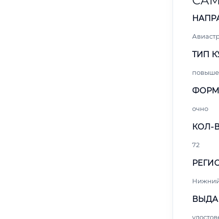
САМ
НАПР
Авиаст
ТИП К
повыше
ФОРМ
очно
КОЛ-В
72
РЕГИО
Нижний
ВЫДА
удосто