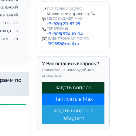
иальный
📍
ПОЧТОВЫЙ АДРЕС
Московский проспект, 14
нальной
💬
МЕССЕНДЖЕР MAX
 это не
+7 (920) 211-67-25
📞
ТЕЛЕФОНЫ
еход в
+7 (905) 974-10-04
ение на
✉️
ЭЛЕКТРОННАЯ ПОЧТА
382652@mail.ru
У Вас остались вопросы?
Свяжитесь с нами удобным
способом:
грамм по
Задать вопрос
Написать в Max
Задать вопрос в
Telegram