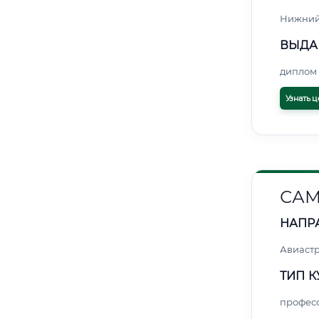
Нижний
ВЫДА
диплом 
Узнать ц
САМ
НАПР
Авиаст
ТИП К
профес