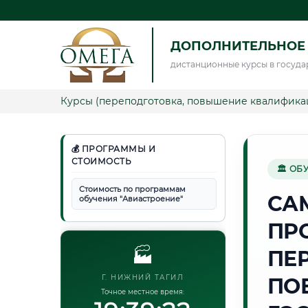
ДОПОЛНИТЕЛЬНОЕ
дистанционные курсы в госуда
Курсы (переподготовка, повышение квалифика
💰 ПРОГРАММЫ И
СТОИМОСТЬ
🏛 ОБ
Стоимость по программам
СА
обучения "Авиастроение"
ПР
🏭
ПЕ
Г. НИЖНИЙ ТАГИЛ
ПО
Точное местное время: