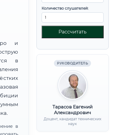
Количество слушателей:
Рассчитать
юро и
острую
тся в
РУКОВОДИТЕЛЬ
вления
ёстких
базовая
мбиции
зумным
Тарасов Евгений
Александрович
ка.
Доцент, кандидат технических
наук
оение в
ировать