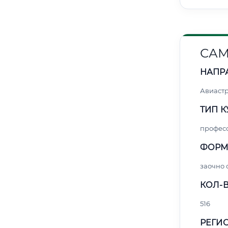
САМ
НАПР
Авиаст
ТИП К
профес
ФОРМ
заочно 
КОЛ-В
516
РЕГИО