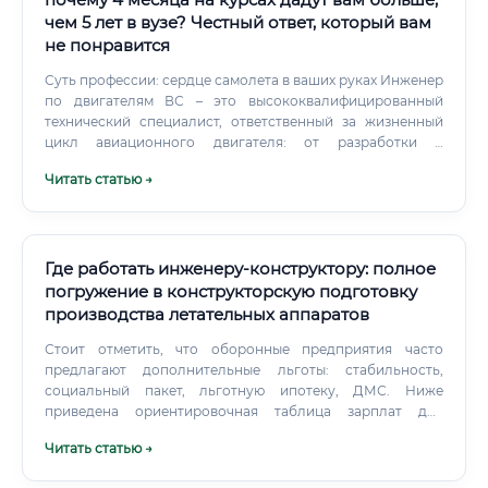
чем 5 лет в вузе? Честный ответ, который вам
не понравится
Суть профессии: сердце самолета в ваших руках Инженер
по двигателям ВС – это высококвалифицированный
технический специалист, ответственный за жизненный
цикл авиационного двигателя: от разработки и
испытаний до эксплуатации, технического обслуживания
Читать статью →
и ремонта. Это аналитик, диагност и управленец, от
решений которого напрямую зависит безопасность
сотен пассажиров и многомиллионной техники.
Основная задача инженера – обеспечить максимальную
надежность, эффективность и безопасность работы
Где работать инженеру-конструктору: полное
силовой установки самолета или вертолета.
погружение в конструкторскую подготовку
производства летательных аппаратов
Стоит отметить, что оборонные предприятия часто
предлагают дополнительные льготы: стабильность,
социальный пакет, льготную ипотеку, ДМС. Ниже
приведена ориентировочная таблица зарплат для
инженера-конструктора в крупном городе на
Читать статью →
предприятии ОПК (оборонно-промышленного
комплекса).