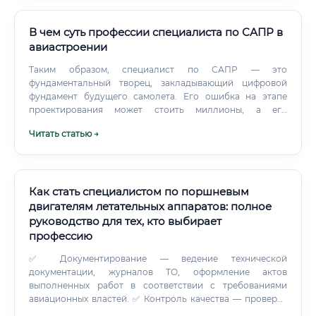
В чем суть профессии специалиста по САПР в
авиастроении
Таким образом, специалист по САПР — это
фундаментальный творец, закладывающий цифровой
фундамент будущего самолета. Его ошибка на этапе
проектирования может стоить миллионы, а его
гениальное решение — обеспечить летательному
Читать статью →
аппарату превосходные характеристики.
Как стать специалистом по поршневым
двигателям летательных аппаратов: полное
руководство для тех, кто выбирает
профессию
✅ Документирование — ведение технической
документации, журналов ТО, оформление актов
выполненных работ в соответствии с требованиями
авиационных властей. ✅ Контроль качества — проверка
соответствия работ стандартам авиационного