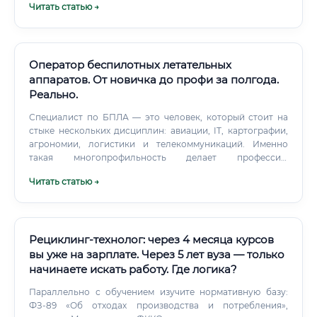
Читать статью →
регулятора (ФАВТ, ИКАО, EASA).
Оператор беспилотных летательных
аппаратов. От новичка до профи за полгода.
Реально.
Специалист по БПЛА — это человек, который стоит на
стыке нескольких дисциплин: авиации, IT, картографии,
агрономии, логистики и телекоммуникаций. Именно
такая многопрофильность делает профессию
исключительно привлекательной на рынке труда. Круг
Читать статью →
обязанностей специалиста В зависимости от
направления деятельности, обязанности оператора
БПЛА могут существенно различаться.
Рециклинг-технолог: через 4 месяца курсов
вы уже на зарплате. Через 5 лет вуза — только
начинаете искать работу. Где логика?
Параллельно с обучением изучите нормативную базу:
ФЗ-89 «Об отходах производства и потребления»,