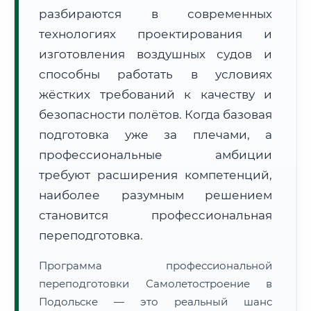
разбираются в современных
технологиях проектирования и
изготовления воздушных судов и
способны работать в условиях
жёстких требований к качеству и
🚚
Расчет логистики оригиналов:
• Маршрут транзита:
~2 826 км
безопасности полётов. Когда базовая
• Экспресс-доставка СДЭК / Почтой:
4–6 рабочих дней
подготовка уже за плечами, а
📜 Документы и аккредитация
профессиональные амбиции
ФИС ФРДО
требуют расширения компетенций,
наиболее разумным решением
становится профессиональная
🔍
Нажмите на документ для увеличения и просмотра
переподготовка.
Программа профессиональной
переподготовки Самолетостроение в
Подольске — это реальный шанс