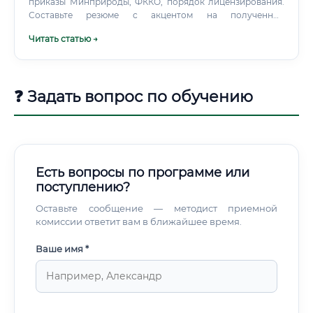
приказы Минприроды, ФККО, порядок лицензирования.
Составьте резюме с акцентом на полученные
компетенции. Первое место работы — это инвестиция в
Читать статью →
опыт, не всегда в зарплату.
❓ Задать вопрос по обучению
Есть вопросы по программе или
поступлению?
Оставьте сообщение — методист приемной
комиссии ответит вам в ближайшее время.
Ваше имя *