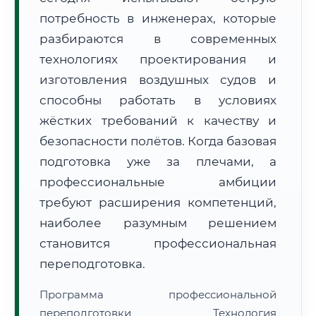
потребность в инженерах, которые
разбираются в современных
технологиях проектирования и
изготовления воздушных судов и
способны работать в условиях
🚚
Расчет логистики оригиналов:
• Маршрут транзита:
~3 582 км
жёстких требований к качеству и
• Экспресс-доставка СДЭК / Почтой:
5–7 рабочих дней
безопасности полётов. Когда базовая
📜 Документы и аккредитация
ФИС ФРДО
подготовка уже за плечами, а
профессиональные амбиции
требуют расширения компетенций,
🔍
Нажмите на документ для увеличения и просмотра
наиболее разумным решением
становится профессиональная
переподготовка.
Программа профессиональной
переподготовки Технология