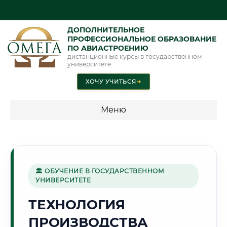
ДОПОЛНИТЕЛЬНОЕ
ПРОФЕССИОНАЛЬНОЕ ОБРАЗОВАНИЕ
ПО АВИАСТРОЕНИЮ
дистанционные курсы в государственном
университете
ХОЧУ УЧИТЬСЯ
➜
Меню
💰 ПРОГРАММЫ И СТОИМОСТЬ
Стоимость по программам обучения "Авиастроение"
🏛 ОБУЧЕНИЕ В ГОСУДАРСТВЕННОМ
УНИВЕРСИТЕТЕ
🌞
ТЕХНОЛОГИЯ
ПРОИЗВОДСТВА
Г. СИМФЕРОПОЛЬ