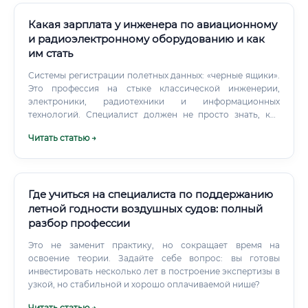
Какая зарплата у инженера по авиационному
и радиоэлектронному оборудованию и как
им стать
Системы регистрации полетных данных: «черные ящики».
Это профессия на стыке классической инженерии,
электроники, радиотехники и информационных
технологий. Специалист должен не просто знать, как
работает тот или иной прибор, но и понимать, как
Читать статью →
десятки систем интегрированы в единую сеть,
обмениваются данными и обеспечивают безопасность и
эффективность полета.
Где учиться на специалиста по поддержанию
летной годности воздушных судов: полный
разбор профессии
Это не заменит практику, но сокращает время на
освоение теории. Задайте себе вопрос: вы готовы
инвестировать несколько лет в построение экспертизы в
узкой, но стабильной и хорошо оплачиваемой нише?
Читать статью →