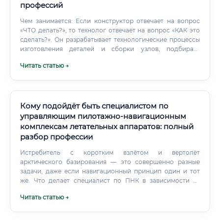
профессий
Чем занимается: Если конструктор отвечает на вопрос
«ЧТО делать?», то технолог отвечает на вопрос «КАК это
сделать?». Он разрабатывает технологические процессы
изготовления деталей и сборки узлов, подбирает
оборудование и оснастку. Чем лучше быть
Читать статью →
конструктором: Конструктор стоит у истоков проекта.
Кому подойдёт быть специалистом по
управляющим пилотажно-навигационным
комплексам летательных аппаратов: полный
разбор профессии
Истребитель с коротким взлётом и вертолёт
арктического базирования — это совершенно разные
задачи, даже если навигационный принцип один и тот
же. Что делает специалист по ПНК в зависимости от
этапа работы: Помимо проектной работы, специалист по
Читать статью →
ПНК регулярно участвует в лётных испытаниях.