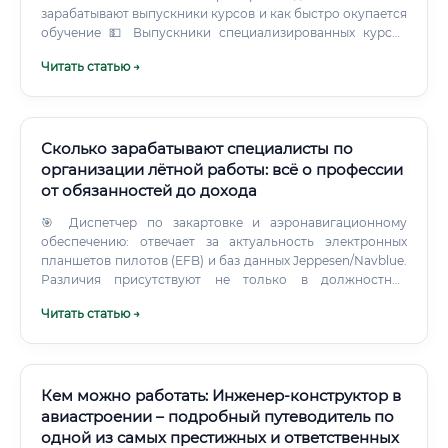
зарабатывают выпускники курсов и как быстро окупается
обучение 💵 Выпускники специализированных курсов
(CAD, CAE, профпереподготовка) при наличии базового
Читать статью →
инженерного образования могут рассчитывать на
следующие стартовые позиции: ✅ При стоимости
обучения 50 000 – 100 000 рублей и стартовой зарплате
70 000 – 100 000 рублей обучение окупается в среднем за
3–6 месяцев работы по специальности.
Сколько зарабатывают специалисты по
организации лётной работы: всё о профессии
от обязанностей до дохода
🎯 Диспетчер по закартовке и аэронавигационному
обеспечению: отвечает за актуальность электронных
планшетов пилотов (EFB) и баз данных Jeppesen/Navblue.
Различия присутствуют не только в должностных
обязанностях, но и в специфике самих авиаперевозок.
Читать статью →
Гражданская пассажирская авиация кардинально
отличается от грузовой или деловой (бизнес-авиации).
Кем можно работать: Инженер-конструктор в
авиастроении – подробный путеводитель по
одной из самых престижных и ответственных