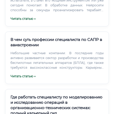
испытателя, а станет его мощным инструментом. ИИ уже
сегодня помогает: В обработке данных: Нейросети
способны за секунды проанализировать терабайты
телеметрической информации, выявляя скрытые
Читать статью →
закономерности и аномалии, которые человек мог бы
пропустить. В моделировании: Создание "цифровых
двойников" летательных аппаратов позволяет проводить
тысячи виртуальных испытаний, сокращая стоимость и
сроки реальных тестов.
В чем суть профессии специалиста по САПР в
авиастроении
Небольшие частные компании: В последние годы
активно развивается сектор разработки и производства
беспилотных летательных аппаратов (БПЛА), где также
требуются высококлассные конструкторы. Карьерный
рост: от младшего инженера до руководителя проекта
Читать статью →
Профессия предлагает четкую и прозрачную карьерную
траекторию: Стартовая позиция: Инженер-конструктор 3-
й категории. Выполняет относительно простые задачи
под руководством более опытных коллег, занимается
деталировкой, оформлением документации.
Где работать специалисту по моделированию
и исследованию операций в
организационно-технических системах:
полный карьерный гид