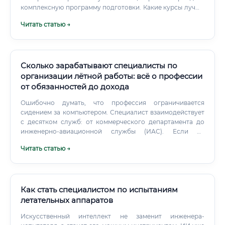
комплексную программу подготовки. Какие курсы лучше
выбрать: ваш путеводитель в мир БАС Выбор курсов —
Читать статью →
ключевой момент, от которого зависит ваш успешный
старт.
Сколько зарабатывают специалисты по
организации лётной работы: всё о профессии
от обязанностей до дохода
Ошибочно думать, что профессия ограничивается
сидением за компьютером. Специалист взаимодействует
с десятком служб: от коммерческого департамента до
инженерно-авиационной службы (ИАС). Если на
самолете обнаружена неисправность, разрешенная
Читать статью →
согласно минимальному перечню оборудования (MEL),
именно этот сотрудник пересчитывает предельные
эшелоны и расход керосина.
Как стать специалистом по испытаниям
летательных аппаратов
Искусственный интеллект не заменит инженера-