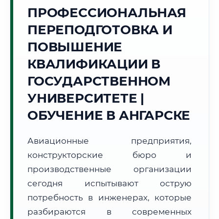
Точное местное время:
ПРОФЕССИОНАЛЬНАЯ
07:02:19
ПЕРЕПОДГОТОВКА И
Воскресенье, 9 Августа
ПОВЫШЕНИЕ
2026 г.
КВАЛИФИКАЦИИ В
+18°C
Погода в г. Ангарск:
☁️
,
Пасмурно
ГОСУДАРСТВЕННОМ
🌅 Восход:
05:36
🌇 Закат:
20:43
Световой день:
15 ч. 7 мин.
УНИВЕРСИТЕТЕ |
ОБУЧЕНИЕ В АНГАРСКЕ
📍 Региональная справка
г. Ангарск
Субъект:
Иркутская область
Авиационные предприятия,
Тел. код:
+7 (3955)
конструкторские бюро и
Почтовые индексы:
665800–665899
производственные организации
Часовой пояс:
МСК+5 (UTC+8)
сегодня испытывают острую
Формат учебы:
Дистанционно
потребность в инженерах, которые
разбираются в современных
🗺️ Зона обслуживания: г. Ангарск