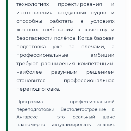
технологиях проектирования и
изготовления воздушных судов и
способны работать в условиях
жёстких требований к качеству и
безопасности полётов. Когда базовая
🚚
Расчет логистики оригиналов:
• Маршрут транзита:
подготовка уже за плечами, а
~1 399 км
• Экспресс-доставка СДЭК / Почтой:
2–3 рабочих дня
профессиональные амбиции
требуют расширения компетенций,
📜 Документы и аккредитация
ФИС ФРДО
наиболее разумным решением
становится профессиональная
переподготовка.
🔍
Нажмите на документ для увеличения и просмотра
Программа профессиональной
переподготовки Вертолетостроение в
Ангарске — это реальный шанс
планомерно актуализировать знания,