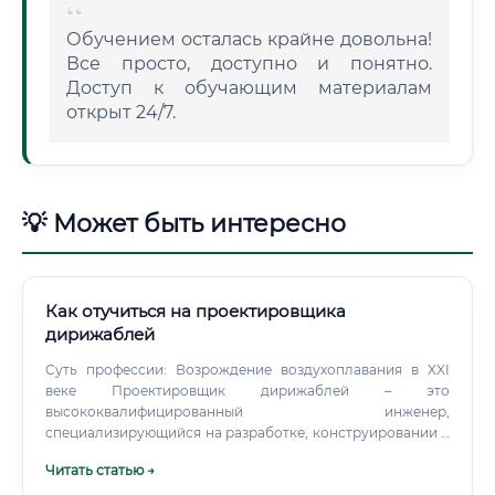
Обучением осталась крайне довольна!
Все просто, доступно и понятно.
Доступ к обучающим материалам
открыт 24/7.
💡 Может быть интересно
Как отучиться на проектировщика
дирижаблей
Суть профессии: Возрождение воздухоплавания в XXI
веке Проектировщик дирижаблей – это
высококвалифицированный инженер,
специализирующийся на разработке, конструировании и
модернизации летательных аппаратов легче воздуха (LTA,
Читать статью →
Lighter-Than-Air). Вопреки стереотипам, связанным с