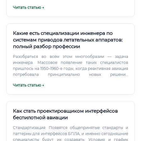
ее уровнях. Крупнейшие авиастроительные корпорации
Читать статью →
и их филиалы. Это флагманы отрасли, работа в которых —
мечта многих.
Какие есть специализации инженера по
системам приводов летательных аппаратов:
полный разбор профессии
Разобраться во всём этом многообразии — задача
инженера. Массовое появление таких специалистов
пришлось на 1950–1960-е годы, когда реактивная авиация
потребовала принципиально новых решений
управления. Усилия на рулях выросли настолько, что
Читать статью →
человеческих мышц не хватало.
Как стать проектировщиком интерфейсов
беспилотной авиации
Стандартизация: Появятся общепринятые стандарты и
паттерны для интерфейсов БПЛА, и именно сегодняшние
специалисты будут их создавать. Условия и график