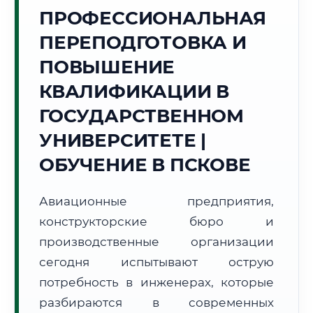
Точное местное время:
ПРОФЕССИОНАЛЬНАЯ
20:19:55
ПЕРЕПОДГОТОВКА И
Четверг, 6 Августа
ПОВЫШЕНИЕ
2026 г.
КВАЛИФИКАЦИИ В
+26°C
Погода в г. Псков:
☁️
,
Пасмурно
ГОСУДАРСТВЕННОМ
🌅 Восход:
05:11
🌇 Закат:
21:13
Световой день:
16 ч. 2 мин.
УНИВЕРСИТЕТЕ |
ОБУЧЕНИЕ В ПСКОВЕ
📍 Региональная справка
г. Псков
Субъект:
Псковская область
Авиационные предприятия,
Тел. код:
+7 (8112)
конструкторские бюро и
Почтовые индексы:
180000–180999
производственные организации
Часовой пояс:
МСК (UTC+3)
сегодня испытывают острую
Формат учебы:
Дистанционно
потребность в инженерах, которые
разбираются в современных
🗺️ Зона обслуживания: г. Псков