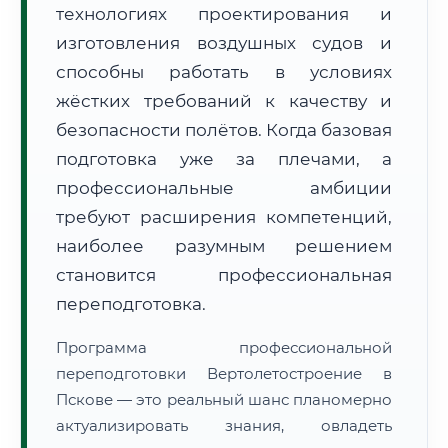
технологиях проектирования и
изготовления воздушных судов и
способны работать в условиях
жёстких требований к качеству и
безопасности полётов. Когда базовая
🚚
Расчет логистики оригиналов:
• Маршрут транзита:
подготовка уже за плечами, а
~3 279 км
• Экспресс-доставка СДЭК / Почтой:
5–7 рабочих дней
профессиональные амбиции
требуют расширения компетенций,
📜 Документы и аккредитация
ФИС ФРДО
наиболее разумным решением
становится профессиональная
переподготовка.
🔍
Нажмите на документ для увеличения и просмотра
Программа профессиональной
переподготовки Вертолетостроение в
Пскове — это реальный шанс планомерно
актуализировать знания, овладеть