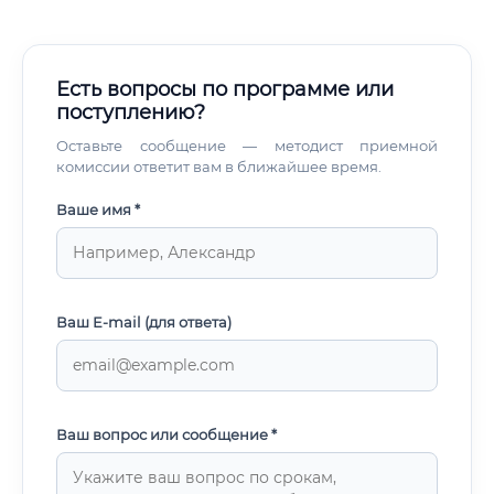
«конструкции специального назначения» охватывает не
только сугубо космические объекты. К этой категории
относятся разведывательные спутники, системы
предупреждения о ракетном нападении, орбитальные
Есть вопросы по программе или
платформы двойного назначения — то есть всё, что
поступлению?
проектируется по особым требованиям
государственного оборонного заказа.
Оставьте сообщение — методист приемной
комиссии ответит вам в ближайшее время.
Ваше имя *
Ваш E-mail (для ответа)
Ваш вопрос или сообщение *