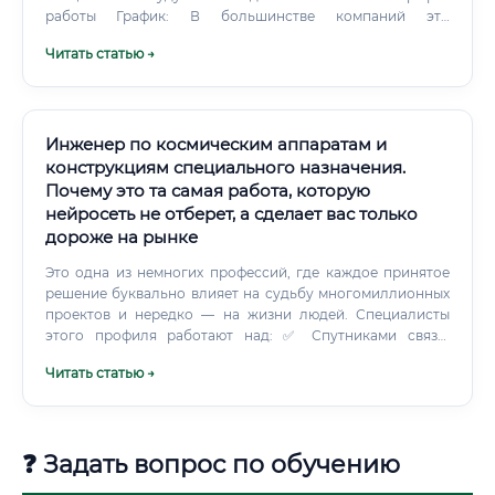
работы График: В большинстве компаний это
стандартный пятидневный рабочий график (5/2) с 8-
Читать статью →
часовым рабочим днем.
Инженер по космическим аппаратам и
конструкциям специального назначения.
Почему это та самая работа, которую
нейросеть не отберет, а сделает вас только
дороже на рынке
Это одна из немногих профессий, где каждое принятое
решение буквально влияет на судьбу многомиллионных
проектов и нередко — на жизни людей. Специалисты
этого профиля работают над: ✅ Спутниками связи,
навигации и дистанционного зондирования Земли ✅
Читать статью →
Пилотируемыми и автоматическими космическими
кораблями ✅ Орбитальными станциями и их модулями ✅
Ракетами-носителями и разгонными блоками ✅
Конструкциями специального назначения для военно-
❓ Задать вопрос по обучению
космических программ ✅ Оборудованием для лунных и
межпланетных миссий ⚡ Важно понимать: понятие