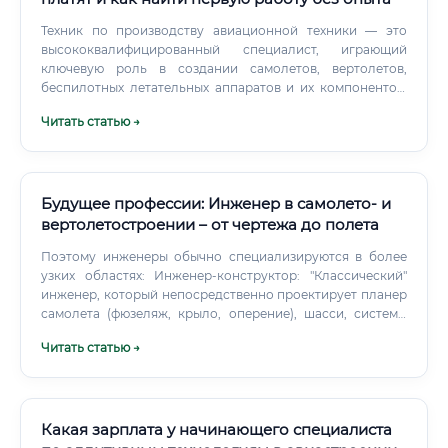
Техник по производству авиационной техники — это
высококвалифицированный специалист, играющий
ключевую роль в создании самолетов, вертолетов,
беспилотных летательных аппаратов и их компонентов.
Это не просто рабочий у станка, а "руки" и "глаза"
Читать статью →
инженера-конструктора на производственной площадке.
Именно техник воплощает чертежи и конструкторскую
документацию в реальные детали, узлы и агрегаты, из
которых в конечном итоге собирается сложнейшее
изделие — летательный аппарат.
Будущее профессии: Инженер в самолето- и
вертолетостроении – от чертежа до полета
Поэтому инженеры обычно специализируются в более
узких областях: Инженер-конструктор: "Классический"
инженер, который непосредственно проектирует планер
самолета (фюзеляж, крыло, оперение), шасси, системы
управления. Инженер по прочности (прочнист):
Читать статью →
Специалист, который с помощью сложнейших
математических моделей и программных комплексов
рассчитывает напряжения и деформации в конструкции,
гарантируя ее надежность.
Какая зарплата у начинающего специалиста