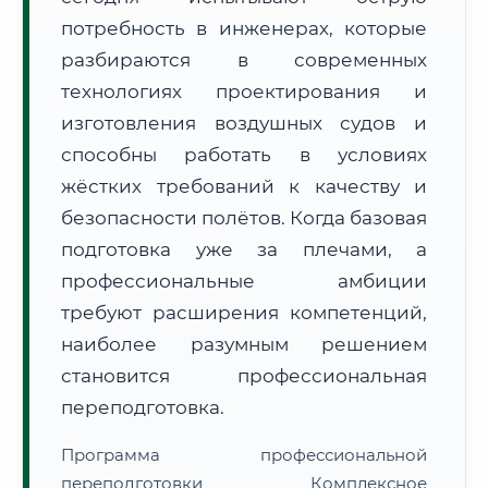
потребность в инженерах, которые
разбираются в современных
технологиях проектирования и
изготовления воздушных судов и
способны работать в условиях
🚚
Расчет логистики оригиналов:
• Маршрут транзита:
~2 030 км
жёстких требований к качеству и
• Экспресс-доставка СДЭК / Почтой:
3–5 рабочих дней
безопасности полётов. Когда базовая
📜 Документы и аккредитация
ФИС ФРДО
подготовка уже за плечами, а
профессиональные амбиции
требуют расширения компетенций,
🔍
Нажмите на документ для увеличения и просмотра
наиболее разумным решением
становится профессиональная
переподготовка.
Программа профессиональной
переподготовки Комплексное