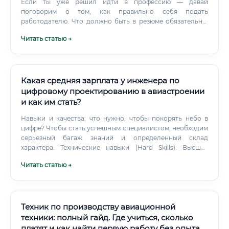
Если ты уже решил идти в профессию — давай
поговорим о том, как правильно себя подать
работодателю. Что должно быть в резюме обязательно:
Образование — указывай не только специальность, но и
Читать статью →
конкретные курсы и сертификаты. Работодатели в
авиации смотрят на это очень внимательно.
Какая средняя зарплата у инженера по
цифровому проектированию в авиастроении
и как им стать?
Навыки и качества: что нужно, чтобы покорять небо в
цифре? Чтобы стать успешным специалистом, необходим
серьезный багаж знаний и определенный склад
характера. Технические навыки (Hard Skills): Высшее
техническое образование.
Читать статью →
Техник по производству авиационной
техники: полный гайд. Где учиться, сколько
платят и как найти первую работу без опыта