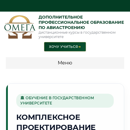
ДОПОЛНИТЕЛЬНОЕ
ПРОФЕССИОНАЛЬНОЕ ОБРАЗОВАНИЕ
ПО АВИАСТРОЕНИЮ
дистанционные курсы в государственном
университете
ХОЧУ УЧИТЬСЯ
➜
Меню
💰 ПРОГРАММЫ И СТОИМОСТЬ
Стоимость по программам обучения "Авиастроение"
🏛 ОБУЧЕНИЕ В ГОСУДАРСТВЕННОМ
УНИВЕРСИТЕТЕ
🏔️
КОМПЛЕКСНОЕ
ПРОЕКТИРОВАНИЕ
Г. ЧИТА