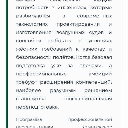
потребность в инженерах, которые
разбираются в современных
технологиях проектирования и
изготовления воздушных судов и
способны работать в условиях
🚚
Расчет логистики оригиналов:
• Маршрут транзита:
~3 129 км
жёстких требований к качеству и
• Экспресс-доставка СДЭК / Почтой:
4–6 рабочих дней
безопасности полётов. Когда базовая
📜 Документы и аккредитация
ФИС ФРДО
подготовка уже за плечами, а
профессиональные амбиции
требуют расширения компетенций,
🔍
Нажмите на документ для увеличения и просмотра
наиболее разумным решением
становится профессиональная
переподготовка.
Программа профессиональной
переподготовки Комплексное