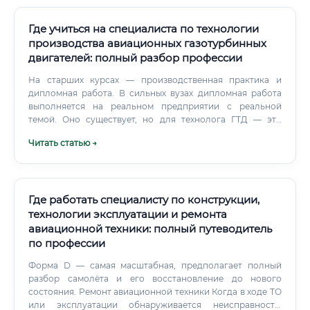
поверхностей ✅ Выбирает и интегрирует силовую
установку — электродвигатели, ДВС, турбореактивные
или гибридные схемы ✅ Разрабатывает или интегрирует
Где учиться на специалиста по технологии
систему управления полётом (Flight Controller) ✅
производства авиационных газотурбинных
Проектирует бортовую электронику и систему
двигателей: полный разбор профессии
электропитания ✅ Работает с навигационными
системами — GPS, ГЛОНАСС, инерциальная навигация,
На старших курсах — производственная практика и
визуальная одометрия ✅ Проводит наземные и лётные
дипломная работа. В сильных вузах дипломная работа
испытания ✅ Оформляет конструкторскую документацию
выполняется на реальном предприятии с реальной
по ГОСТ и нормативам Росавиации ✅ Сопровождает
темой. Оно существует, но для технолога ГТД — это
аппарат на стадии серийного производства После
компромиссный вариант.
Читать статью →
испытаний начинается доработка.
Где работать специалисту по конструкции,
технологии эксплуатации и ремонта
авиационной техники: полный путеводитель
по профессии
Форма D — самая масштабная, предполагает полный
разбор самолёта и его восстановление до нового
состояния. Ремонт авиационной техники Когда в ходе ТО
или эксплуатации обнаруживается неисправность,