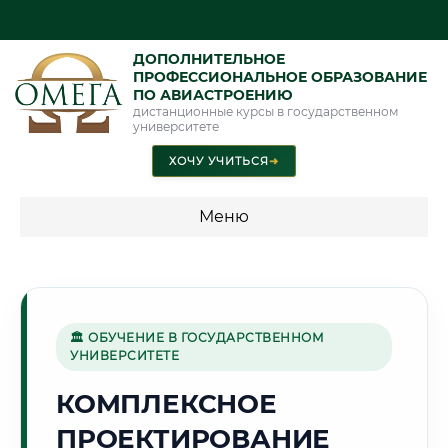
ДОПОЛНИТЕЛЬНОЕ
ПРОФЕССИОНАЛЬНОЕ ОБРАЗОВАНИЕ
ПО АВИАСТРОЕНИЮ
дистанционные курсы в государственном
университете
ХОЧУ УЧИТЬСЯ
➜
Меню
💰 ПРОГРАММЫ И СТОИМОСТЬ
Стоимость по программам обучения "Авиастроение"
🏛 ОБУЧЕНИЕ В ГОСУДАРСТВЕННОМ
УНИВЕРСИТЕТЕ
🏭
КОМПЛЕКСНОЕ
ПРОЕКТИРОВАНИЕ
Г. РУСТАВИ