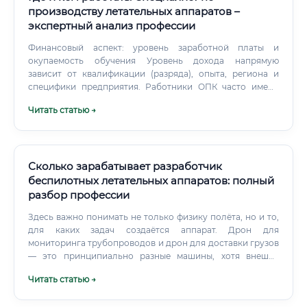
производству летательных аппаратов –
экспертный анализ профессии
Финансовый аспект: уровень заработной платы и
окупаемость обучения Уровень дохода напрямую
зависит от квалификации (разряда), опыта, региона и
специфики предприятия. Работники ОПК часто имеют
дополнительные льготы и надбавки. Ориентировочный
Читать статью →
уровень заработной платы (в рублях, до вычета налогов)
Где платят больше всего?
Сколько зарабатывает разработчик
беспилотных летательных аппаратов: полный
разбор профессии
Здесь важно понимать не только физику полёта, но и то,
для каких задач создаётся аппарат. Дрон для
мониторинга трубопроводов и дрон для доставки грузов
— это принципиально разные машины, хотя внешне
могут быть похожи. Что конкретно делает разработчик в
Читать статью →
ходе своей работы: ✅ Проектирует аэродинамический
облик аппарата — форму фюзеляжа, крыльев, несущих