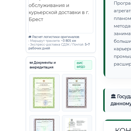
Прогр
агрег
плано
метода
занима
🚚
Расчет логистики оригиналов:
больши
• Маршрут транзита:
~3 805 км
• Экспресс-доставка СДЭК / Почтой:
5–7
карье
рабочих дней
промы
📜 Документы и
расшир
ФИС
аккредитация
ФРДО
🏛 Госу
данному
КОН