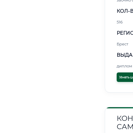
заочно
КОЛ-В
516
РЕГИО
Брест
ВЫДА
диплом 
Узнать ц
КОН
САМ