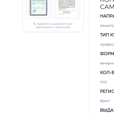
САМ
НАПР
🔍
Нажмите на документ для
Авиаст
увеличения и просмотра
ТИП К
профес
ФОРМ
вечерн
КОЛ-В
1010
РЕГИО
Брест
ВЫДА