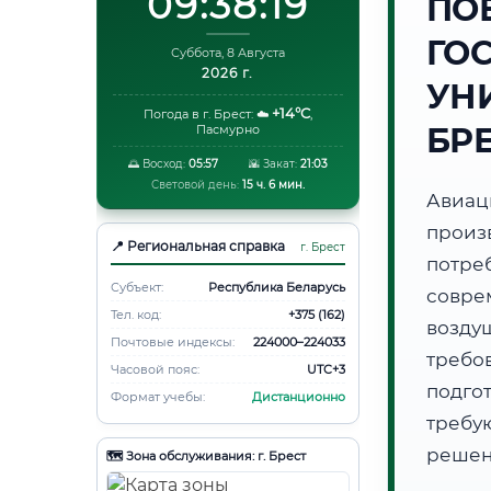
09:38:20
ПО
ГО
Суббота, 8 Августа
2026 г.
УНИ
+14°C
Погода в г. Брест:
☁️
,
БР
Пасмурно
🌅 Восход:
05:57
🌇 Закат:
21:03
Световой день:
15 ч. 6 мин.
Авиа
произ
📍 Региональная справка
г. Брест
потр
Субъект:
Республика Беларусь
совре
Тел. код:
+375 (162)
возду
Почтовые индексы:
224000–224033
требов
Часовой пояс:
UTC+3
подго
Формат учебы:
Дистанционно
требу
решен
🗺️ Зона обслуживания: г. Брест