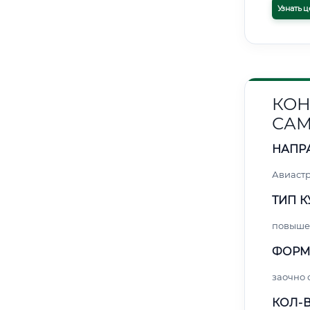
Узнать ц
КОН
САМ
НАПР
Авиаст
ТИП К
повыше
ФОРМ
заочно
КОЛ-В