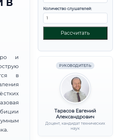
 В
Количество слушателей:
Рассчитать
юро и
острую
РУКОВОДИТЕЛЬ
тся в
вления
ёстких
базовая
Тарасов Евгений
мбиции
Александрович
зумным
Доцент, кандидат технических
наук
ка.