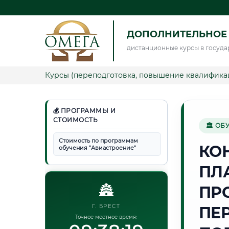
ДОПОЛНИТЕЛЬНОЕ
дистанционные курсы в госуда
Курсы (переподготовка, повышение квалифика
💰 ПРОГРАММЫ И
СТОИМОСТЬ
🏛 ОБ
Стоимость по программам
КО
обучения "Авиастроение"
ПЛ
🏯
ПР
Г. БРЕСТ
ПЕ
Точное местное время: