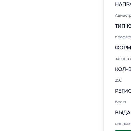
НАПР
Авиаст
ТИП К
профес
ФОРМ
заочно 
КОЛ-В
256
РЕГИО
Брест
ВЫДА
диплом 