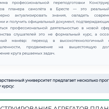
амма профессиональной переподготовки Конструир
атов планера самолёта в Бресте — это реальны
мерно актуализировать знания, овладеть соврем
ми и получить официальный документ, подтверждающи
ться профессиональной деятельностью в новой сфе
нства слушателей это не формальный курс, а осо
рный манёвр: переход в высокотехнологичный с
шленности, продвижение на вышестоящую долж
ение круга решаемых задач.
дарственный университет предлагает несколько про
 курсу:
СТРУИРОВАНИЕ АГРЕГАТОВ ПЛАН