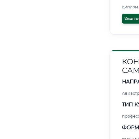
диплом 
Узнать ц
КОН
САМ
НАПР
Авиаст
ТИП К
профес
ФОРМ