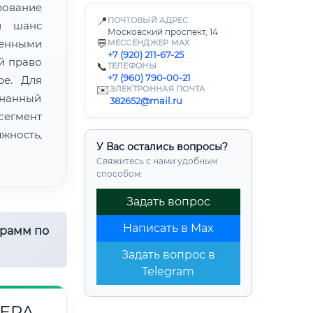
ование
📍
ПОЧТОВЫЙ АДРЕС
й шанс
Московский проспект, 14
енными
💬
МЕССЕНДЖЕР MAX
+7 (920) 211-67-25
й право
📞
ТЕЛЕФОНЫ
+7 (960) 790-00-21
ре. Для
✉️
ЭЛЕКТРОННАЯ ПОЧТА
знанный
382652@mail.ru
егмент
ность,
У Вас остались вопросы?
Свяжитесь с нами удобным
способом:
Задать вопрос
Написать в Max
грамм по
Задать вопрос в
Telegram
ЕРА