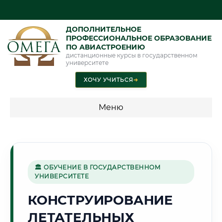
ДОПОЛНИТЕЛЬНОЕ
ПРОФЕССИОНАЛЬНОЕ ОБРАЗОВАНИЕ
ПО АВИАСТРОЕНИЮ
дистанционные курсы в государственном
университете
ХОЧУ УЧИТЬСЯ
➜
Меню
💰 ПРОГРАММЫ И СТОИМОСТЬ
Стоимость по программам обучения "Авиастроение"
🏛 ОБУЧЕНИЕ В ГОСУДАРСТВЕННОМ
УНИВЕРСИТЕТЕ
🕌
КОНСТРУИРОВАНИЕ
ЛЕТАТЕЛЬНЫХ
Г. ГРОЗНЫЙ