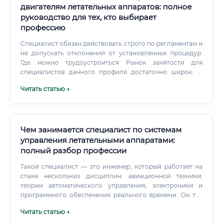
двигателям летательных аппаратов: полное
руководство для тех, кто выбирает
профессию
Специалист обязан действовать строго по регламентам и
не допускать отклонений от установленных процедур.
Где можно трудоустроиться Рынок занятости для
специалистов данного профиля достаточно широк: ✅
Авиационно-технические базы (АТБ) при аэропортах ✅
Читать статью →
Авиационные учебные центры и лётные школы ✅
Аэроклубы ДОСААФ и частные аэродромы ✅ Компании
сельскохозяйственной авиации ✅ Ремонтные
авиационные заводы (РАЗ) ✅ Службы санитарной
авиации ✅ Организации по производству и
Чем занимается специалист по системам
обслуживанию БПЛА ✅ Государственные структуры
управления летательными аппаратами:
(МЧС, МВД, Росгвардия — авиационные подразделения)
полный разбор профессии
✅ Частные авиационные компании (бизнес-авиация) ✅
Предприятия авиационной промышленности 📌 В России
Такой специалист — это инженер, который работает на
крупнейшими работодателями являются: АО
стыке нескольких дисциплин: авиационной техники,
«Авиаремонт», авиакомпании «Аэрофлот» и «ЮТэйр»
теории автоматического управления, электроники и
(подразделения малой авиации), региональные
программного обеспечения реального времени. Он тот
авиапредприятия, структуры МЧС России.
человек, который обеспечивает техническую
Читать статью →
возможность полёта вообще.