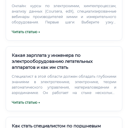
Онлайн: курсы по электрохимии, химтехпроцессам,
анализу данных (Coursera, edX), специализированные
вебинары производителей химии и измерительного
оборудования. Первые шаги: Выберите узкую
специализацию (гальваника в машиностроении, PCB,
Читать статью →
аккумуляторы, коррозионная защита).
Какая зарплата у инженера по
электрооборудованию летательных
аппаратов и как им стать
Специалист в этой области должен обладать глубокими
знаниями в электротехнике, электронике, теории
автоматического управления, материаловедении и
аэродинамике. Он работает на стыке нескольких
дисциплин, объединяя теоретические расчеты с
Читать статью →
практической реализацией, чтобы создать надежные,
эффективные и легкие электрические системы,
соответствующие строжайшим авиационным стандартам.
Как стать специалистом по поршневым