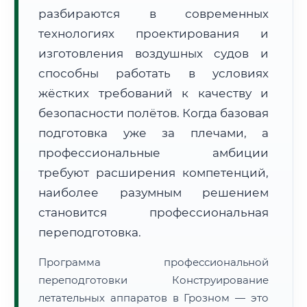
разбираются в современных
технологиях проектирования и
изготовления воздушных судов и
способны работать в условиях
жёстких требований к качеству и
🚚
Расчет логистики оригиналов:
• Маршрут транзита:
~2 959 км
безопасности полётов. Когда базовая
• Экспресс-доставка СДЭК / Почтой:
4–6 рабочих дней
подготовка уже за плечами, а
📜 Документы и аккредитация
профессиональные амбиции
ФИС ФРДО
требуют расширения компетенций,
наиболее разумным решением
становится профессиональная
🔍
Нажмите на документ для увеличения и просмотра
переподготовка.
Программа профессиональной
переподготовки Конструирование
летательных аппаратов в Грозном — это