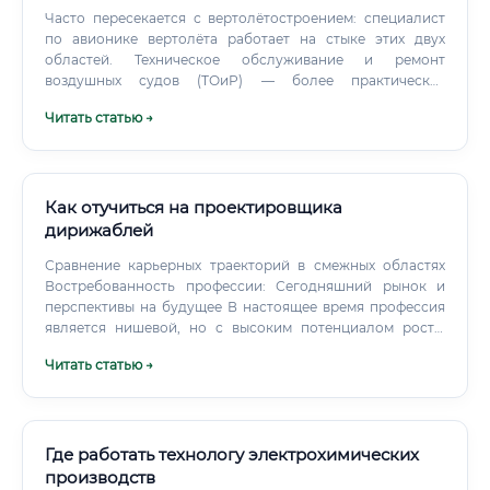
Часто пересекается с вертолётостроением: специалист
по авионике вертолёта работает на стыке этих двух
областей. Техническое обслуживание и ремонт
воздушных судов (ТОиР) — более практическая
специальность.
Читать статью →
Как отучиться на проектировщика
дирижаблей
Сравнение карьерных траекторий в смежных областях
Востребованность профессии: Сегодняшний рынок и
перспективы на будущее В настоящее время профессия
является нишевой, но с высоким потенциалом роста.
Массового спроса, как на веб-разработчиков, нет, но и
Читать статью →
количество квалифицированных специалистов крайне
ограничено.
Где работать технологу электрохимических
производств