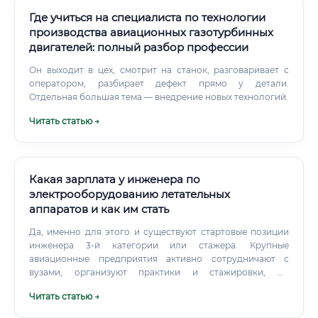
Где учиться на специалиста по технологии
производства авиационных газотурбинных
двигателей: полный разбор профессии
Он выходит в цех, смотрит на станок, разговаривает с
оператором, разбирает дефект прямо у детали.
Отдельная большая тема — внедрение новых технологий.
Читать статью →
Какая зарплата у инженера по
электрооборудованию летательных
аппаратов и как им стать
Да, именно для этого и существуют стартовые позиции
инженера 3-й категории или стажера. Крупные
авиационные предприятия активно сотрудничают с
вузами, организуют практики и стажировки, по
результатам которых лучших студентов приглашают на
Читать статью →
работу. Главное — это диплом о высшем профильном
образовании и сильная теоретическая подготовка.