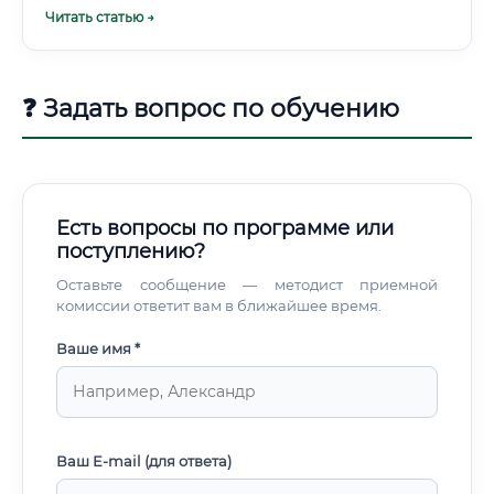
комплексной оценки, интуиции и мгновенного
Читать статью →
физического вмешательства.
❓ Задать вопрос по обучению
Есть вопросы по программе или
поступлению?
Оставьте сообщение — методист приемной
комиссии ответит вам в ближайшее время.
Ваше имя *
Ваш E-mail (для ответа)