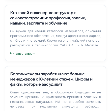
Кто такой инженер-конструктор в
самолетостроении: профессия, задачи,
навыки, зарплата и обучение
Он нужен для чтения каталогов материалов, описаний
программного обеспечения, международных стандартов,
отчётов и инструкций. Кроме того, английский помогает
разбираться в терминологии CAD, CAE и PLM-систем.
Достаточно начать с профессиональной лексики: load —
Читать статью →
нагрузка; stress — напряжение; fatigue — усталость
материала; fastener — крепёж; assembly — сборка;
tolerance — допуск; bracket — кронштейн; bulkhead —
шпангоут или перегородка; spar — лонжерон; rib —
нервюра.
Бортинженеры зарабатывают больше
менеджеров с 10-летним стажем. Цифры и
факты, которые вас удивят
Ответ однозначен: нет, в обозримом будущем — не
заменит. Причины: ✅ Критичность принятия решений в
нестандартных ситуациях. ИИ не способен заменить
человека при нештатных ситуациях, требующих