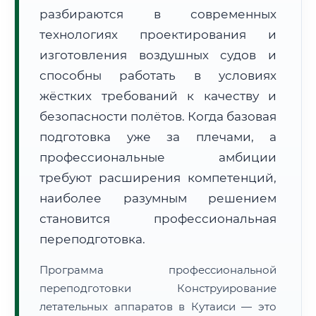
разбираются в современных
технологиях проектирования и
изготовления воздушных судов и
способны работать в условиях
жёстких требований к качеству и
🚚
Расчет логистики оригиналов:
• Маршрут транзита:
~3 221 км
безопасности полётов. Когда базовая
• Экспресс-доставка СДЭК / Почтой:
5–7 рабочих дней
подготовка уже за плечами, а
📜 Документы и аккредитация
профессиональные амбиции
ФИС ФРДО
требуют расширения компетенций,
наиболее разумным решением
становится профессиональная
🔍
Нажмите на документ для увеличения и просмотра
переподготовка.
Программа профессиональной
переподготовки Конструирование
летательных аппаратов в Кутаиси — это