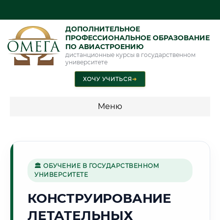
ДОПОЛНИТЕЛЬНОЕ
ПРОФЕССИОНАЛЬНОЕ ОБРАЗОВАНИЕ
ПО АВИАСТРОЕНИЮ
дистанционные курсы в государственном
университете
ХОЧУ УЧИТЬСЯ
➜
Меню
💰 ПРОГРАММЫ И СТОИМОСТЬ
Стоимость по программам обучения "Авиастроение"
🏛 ОБУЧЕНИЕ В ГОСУДАРСТВЕННОМ
УНИВЕРСИТЕТЕ
🏛️
КОНСТРУИРОВАНИЕ
ЛЕТАТЕЛЬНЫХ
Г. КУТАИСИ