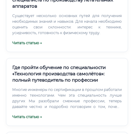
аппаратов
Существует несколько основных путей для получения
необходимых знаний и навыков. Для начала необходимо
оценить свои склонности: интерес к технике,
усидчивость, готовность к физическому труду.
Читать статью →
Где пройти обучение по специальности
«Технология производства самолётов»:
полный путеводитель по профессии
Многие инженеры по сертификации в прошлом работали
именно технологами. Чем эта специальность лучше
других Мы разобрали смежные профессии, теперь
давайте честно и подробно поговорим о том, почему
специальность «Технология производства самолётов»
Читать статью →
стоит выбрать. Стабильность и государственная
поддержка Авиационная промышленность является
стратегической отраслью для России.