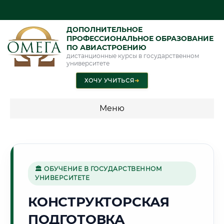
ДОПОЛНИТЕЛЬНОЕ
ПРОФЕССИОНАЛЬНОЕ ОБРАЗОВАНИЕ
ПО АВИАСТРОЕНИЮ
дистанционные курсы в государственном
университете
ХОЧУ УЧИТЬСЯ
➜
Меню
💰 ПРОГРАММЫ И СТОИМОСТЬ
Стоимость по программам обучения "Авиастроение"
🏛 ОБУЧЕНИЕ В ГОСУДАРСТВЕННОМ
УНИВЕРСИТЕТЕ
🌅
КОНСТРУКТОРСКАЯ
ПОДГОТОВКА
Г. АКТЮБИНСК