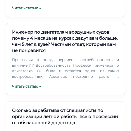
инженерии (MBSE) ✅ Преподаватели — практикующие
Читать статью →
специалисты отрасли ✅ Предусмотрено выполнение
реального или учебного проекта ✅ Партнёрство с
работодателями или содействие в трудоустройстве
Сколько зарабатывают выпускники курсов 💼 По данным
рынка труда и отзывам специалистов отрасли,
Инженер по двигателям воздушных судов:
выпускники специализированных курсов в первые 12
почему 4 месяца на курсах дадут вам больше,
месяцев работы получают: ✅ Выпускники, совместившие
чем 5 лет в вузе? Честный ответ, который вам
курсы с профильным техническим образованием (даже
не понравится
смежным), выходят на рынок с зарплатой на 25–40%
выше, чем специалисты без технической базы. Как быстро
Профессия в эпоху перемен: востребованность и
окупится обучение 📊 Рассмотрим типичный сценарий:
влияние ИИ Востребованность: Профессия инженера по
Стоимость курсов: 120 000 руб.
двигателям ВС была и остается одной из самых
востребованных. Авиапарк постоянно растет и
модернизируется, старые самолеты требуют тщательного
Читать статью →
обслуживания, новые – освоения. Санкционные
ограничения лишь повысили спрос на отечественных
специалистов, способных обеспечивать исправность
существующих и разрабатывать новые силовые
установки.
Сколько зарабатывают специалисты по
организации лётной работы: всё о профессии
от обязанностей до дохода