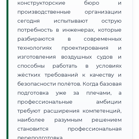
конструкторские бюро и
производственные организации
сегодня испытывают острую
потребность в инженерах, которые
разбираются в современных
🚚
Расчет логистики оригиналов:
технологиях проектирования и
• Маршрут транзита:
~1 910 км
• Экспресс-доставка СДЭК / Почтой:
3–5 рабочих дней
изготовления воздушных судов и
способны работать в условиях
📜 Документы и аккредитация
ФИС ФРДО
жёстких требований к качеству и
безопасности полётов. Когда базовая
подготовка уже за плечами, а
🔍
Нажмите на документ для увеличения и просмотра
профессиональные амбиции
требуют расширения компетенций,
наиболее разумным решением
становится профессиональная
переподготовка.