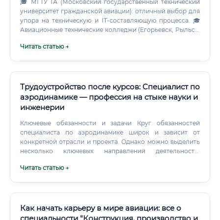
🎓 МГТУ ГА (Московский государственный технический
университет гражданской авиации): отличный выбор для
упора на техническую и IT-составляющую процесса. 🎓
Авиационные технические колледжи (Егорьевск, Рыльск,
Красноярск и др.): дают средне-специальное
Читать статью →
образование, позволяющее начать карьеру с базовых
позиций. Что делать, если у вас уже есть высшее
техническое или инженерное образование?
Трудоустройство после курсов: Специалист по
аэродинамике — профессия на стыке науки и
инженерии
Ключевые обязанности и задачи Круг обязанностей
специалиста по аэродинамике широк и зависит от
конкретной отрасли и проекта. Однако можно выделить
несколько ключевых направлений деятельности:
Компьютерное моделирование (CFD): Создание и анализ
Читать статью →
цифровых моделей для симуляции воздушных потоков
вокруг объекта. Это основная часть работы
современного специалиста.
Как начать карьеру в мире авиации: все о
специальности "Конструкция, производство и