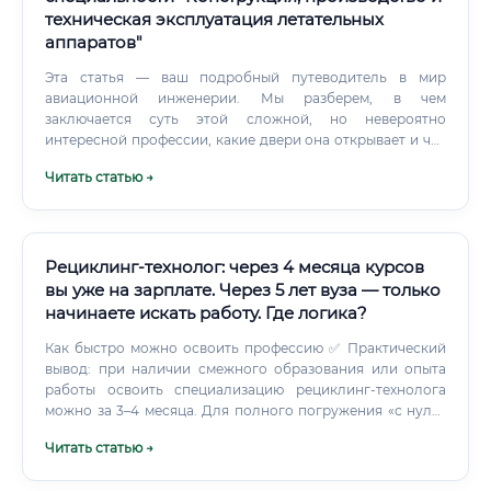
техническая эксплуатация летательных
аппаратов"
Эта статья — ваш подробный путеводитель в мир
авиационной инженерии. Мы разберем, в чем
заключается суть этой сложной, но невероятно
интересной профессии, какие двери она открывает и что
нужно сделать, чтобы стать частью элиты мировой
Читать статью →
авиации. Если говорить просто, специалист по
конструкции, производству и технической эксплуатации
летательных аппаратов — это универсальный эксперт,
который знает о самолете или вертолете практически
всё, от идеи на чертеже до последнего дня службы.
Рециклинг-технолог: через 4 месяца курсов
вы уже на зарплате. Через 5 лет вуза — только
начинаете искать работу. Где логика?
Как быстро можно освоить профессию ✅ Практический
вывод: при наличии смежного образования или опыта
работы освоить специализацию рециклинг-технолога
можно за 3–4 месяца. Для полного погружения «с нуля»
рекомендуется 6 месяцев.
Читать статью →