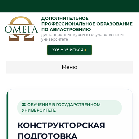
ДОПОЛНИТЕЛЬНОЕ
ПРОФЕССИОНАЛЬНОЕ ОБРАЗОВАНИЕ
ПО АВИАСТРОЕНИЮ
дистанционные курсы в государственном
университете
ХОЧУ УЧИТЬСЯ
➜
Меню
💰 ПРОГРАММЫ И СТОИМОСТЬ
Стоимость по программам обучения "Авиастроение"
🏛 ОБУЧЕНИЕ В ГОСУДАРСТВЕННОМ
УНИВЕРСИТЕТЕ
🏔️
КОНСТРУКТОРСКАЯ
ПОДГОТОВКА
Г. ДУШАНБЕ