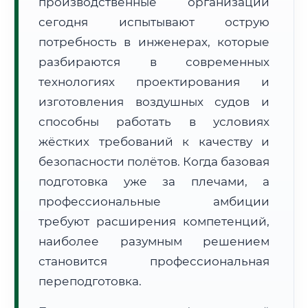
производственные организации
сегодня испытывают острую
потребность в инженерах, которые
разбираются в современных
технологиях проектирования и
🚚
Расчет логистики оригиналов:
изготовления воздушных судов и
• Маршрут транзита:
~2 119 км
• Экспресс-доставка СДЭК / Почтой:
3–5 рабочих дней
способны работать в условиях
жёстких требований к качеству и
📜 Документы и аккредитация
ФИС ФРДО
безопасности полётов. Когда базовая
подготовка уже за плечами, а
профессиональные амбиции
🔍
Нажмите на документ для увеличения и просмотра
требуют расширения компетенций,
наиболее разумным решением
становится профессиональная
переподготовка.