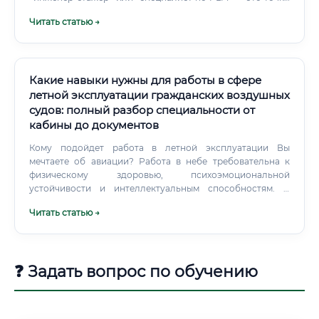
изделия) Личные качества: Аналитическое мышление и
входа в профессию.
внимательность к деталям (в авиации цена ошибки —
Читать статью →
человеческие жизни) Умение работать в команде с
конструкторами, технологами, испытателями Готовность
к постоянному обучению — технологии развиваются
очень быстро Ответственность и педантичность в
Какие навыки нужны для работы в сфере
ведении документации Знание английского языка будет
летной эксплуатации гражданских воздушных
большим плюсом: большинство аддитивных установок
судов: полный разбор специальности от
имеют иностранное программное обеспечение,
кабины до документов
техническая документация поставщиков — на
английском.
Кому подойдет работа в летной эксплуатации Вы
мечтаете об авиации? Работа в небе требовательна к
физическому здоровью, психоэмоциональной
устойчивости и интеллектуальным способностям. В
кабине нет места импровизации там, где прописаны
Читать статью →
жесткие стандарты и технологии работы (SOP).
❓ Задать вопрос по обучению