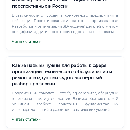
перспективных в России
В зависимости от уровня и конкретного предприятия, в
неё входит: Проектирование и подготовка производства:
Разработка и оптимизация 3D-моделей деталей с учётом
специфики аддитивного производства (так называемое
DfAM — Design for Additive Manufacturing) Работа в
Читать статью →
системах автоматизированного проектирования: CATIA,
SolidWorks, NX Siemens, Ansys Топологическая
оптимизация деталей — это когда компьютер «убирает»
лишний материал там, где нагрузок нет, оставляя только
несущие элементы конструкции Разработка
Какие навыки нужны для работы в сфере
технологических карт и маршрутных процессов
организации технического обслуживания и
производства Непосредственное производство:
ремонта воздушных судов: экспертный
Подготовка аддитивных установок к работе (калибровка,
разбор профессии
настройка параметров) Контроль процесса печати
Работа с металлическими порошками, полимерными
Современный самолет — это flying computer, обернутый
материалами, контроль их качества Постобработка
в легкие сплавы и углепластик. Взаимодействие с такой
деталей: термообработка, снятие поддержек,
машиной требует сочетания фундаментальных
механическая доработка, HIP-обработка (горячее
инженерных знаний и развитых практических умений.
изостатическое прессование) Контроль качества:
Читать статью →
Проведение неразрушающего контроля
(рентгенография, КТ-сканирование, ультразвуковой