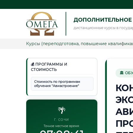
ДОПОЛНИТЕЛЬНОЕ
дистанционные курсы в госуда
Курсы (переподготовка, повышение квалифика
💰 ПРОГРАММЫ И
СТОИМОСТЬ
🏛 ОБ
Стоимость по программам
КО
обучения "Авиастроение"
ЭК
🌴
АВ
Г. СОЧИ
ПР
Точное местное время: