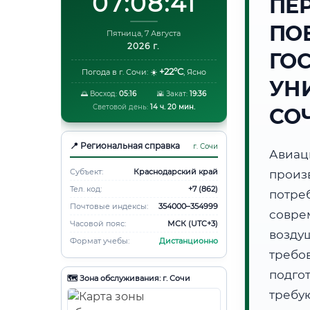
07:08:42
ПЕ
ПО
Пятница, 7 Августа
2026 г.
ГО
+22°C
Погода в г. Сочи:
☀️
,
Ясно
УНИ
🌅 Восход:
05:16
🌇 Закат:
19:36
Световой день:
14 ч. 20 мин.
СО
📍 Региональная справка
г. Сочи
Авиа
Субъект:
Краснодарский край
произ
Тел. код:
+7 (862)
потр
Почтовые индексы:
354000–354999
совре
Часовой пояс:
МСК (UTC+3)
возду
Формат учебы:
Дистанционно
требов
подго
🗺️ Зона обслуживания: г. Сочи
требу