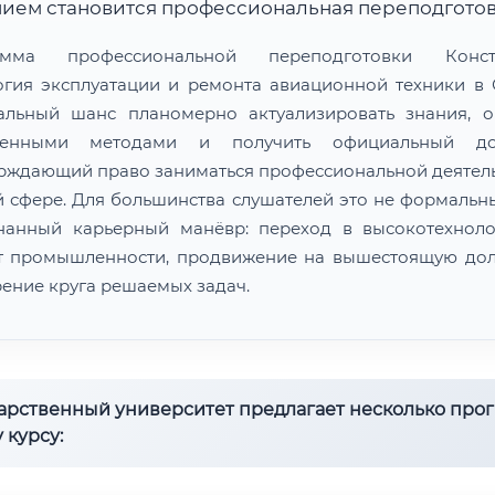
ием становится профессиональная переподготов
амма профессиональной переподготовки Констр
огия эксплуатации и ремонта авиационной техники в
альный шанс планомерно актуализировать знания, о
менными методами и получить официальный док
рждающий право заниматься профессиональной деятел
й сфере. Для большинства слушателей это не формальны
нанный карьерный манёвр: переход в высокотехнол
т промышленности, продвижение на вышестоящую дол
ение круга решаемых задач.
дарственный университет предлагает несколько про
 курсу: