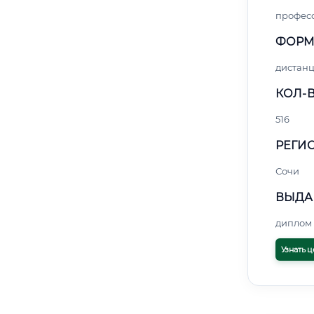
профес
ФОРМ
дистан
КОЛ-В
516
РЕГИО
Сочи
ВЫДА
диплом 
Узнать ц