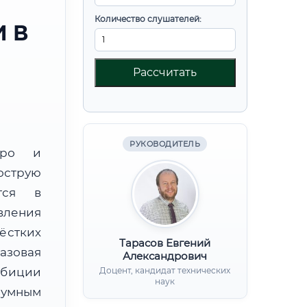
Количество слушателей:
 В
Рассчитать
РУКОВОДИТЕЛЬ
юро и
острую
тся в
вления
ёстких
Тарасов Евгений
базовая
Александрович
мбиции
Доцент, кандидат технических
наук
зумным