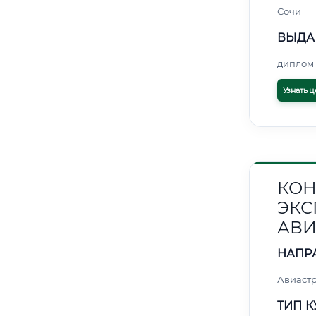
Сочи
ВЫДА
диплом 
Узнать ц
КОН
ЭКС
АВИ
НАПР
Авиаст
ТИП К