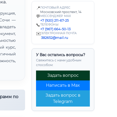
ка.
📍
ПОЧТОВЫЙ АДРЕС
Московский проспект, 14
укция,
💬
МЕССЕНДЖЕР MAX
 Сочи —
+7 (920) 211-67-25
📞
ТЕЛЕФОНЫ
владеть
+7 (967) 664-50-13
умент,
✉️
ЭЛЕКТРОННАЯ ПОЧТА
382652@mail.ru
ьностью
й курс,
огичный
У Вас остались вопросы?
жность,
Свяжитесь с нами удобным
способом:
Задать вопрос
Написать в Max
Задать вопрос в
грамм по
Telegram