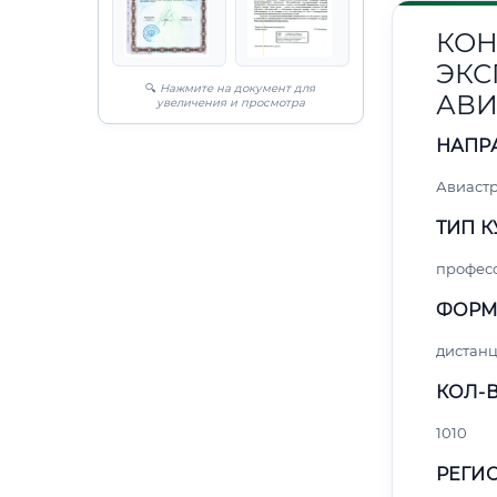
КОН
ЭКС
🔍
Нажмите на документ для
АВИ
увеличения и просмотра
НАПР
Авиаст
ТИП К
профес
ФОРМ
дистан
КОЛ-В
1010
РЕГИО