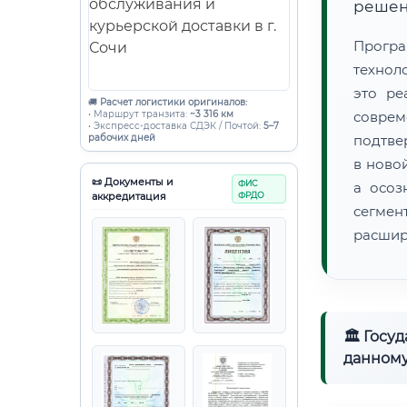
решен
Прогр
технол
это ре
🚚
Расчет логистики оригиналов:
• Маршрут транзита:
~3 316 км
совре
• Экспресс-доставка СДЭК / Почтой:
5–7
рабочих дней
подтве
в ново
📜 Документы и
ФИС
а осоз
аккредитация
ФРДО
сегмен
расшир
🏛 Госу
данному