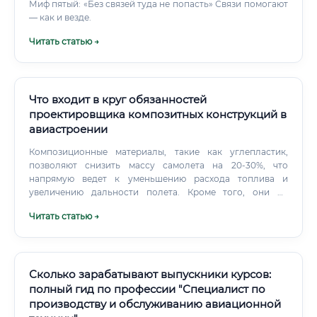
Миф пятый: «Без связей туда не попасть» Связи помогают
— как и везде.
Читать статью →
Что входит в круг обязанностей
проектировщика композитных конструкций в
авиастроении
Композиционные материалы, такие как углепластик,
позволяют снизить массу самолета на 20-30%, что
напрямую ведет к уменьшению расхода топлива и
увеличению дальности полета. Кроме того, они не
подвержены коррозии и усталости металла, что
Читать статью →
повышает ресурс и надежность воздушного судна.
Инженер-проектировщик в этой области — это не просто
чертежник.
Сколько зарабатывают выпускники курсов:
полный гид по профессии "Специалист по
производству и обслуживанию авиационной