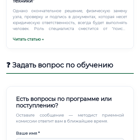
техники"
Однако окончательное решение, физическую замену
узла, проверку и подпись в документах, которая несет
юридическую ответственность, всегда будет выполнять
человек. Роль специалиста сместится от "поиска
неисправности" к "подтверждению и устранению" на
Читать статью →
основе данных ИИ, что повысит эффективность и
безопасность.
❓ Задать вопрос по обучению
Есть вопросы по программе или
поступлению?
Оставьте сообщение — методист приемной
комиссии ответит вам в ближайшее время.
Ваше имя *