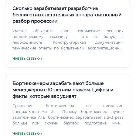
Сколько зарабатывает разработчик
беспилотных летательных аппаратов: полный
разбор профессии
Умение объяснить свои технические решения
нетехническому заказчику — это не бонус, а
необходимость. Конструкторская документация,
технические отчёты по испытаниям, эксплуатационная
документация — всё это часть работы.
Читать статью →
Бортинженеры зарабатывают больше
менеджеров с 10-летним стажем. Цифры и
факты, которые вас удивят
Сравнение бортинженера со смежными
специальностями ⚠️ Почему бортинженер лучше
авиатехника АТБ: бортинженер зарабатывает в 2–3 раза
больше при схожей базовой подготовке, имеет
возможность путешествовать, накапливает уникальный
Читать статью →
опыт работы в воздухе и имеет значительно более