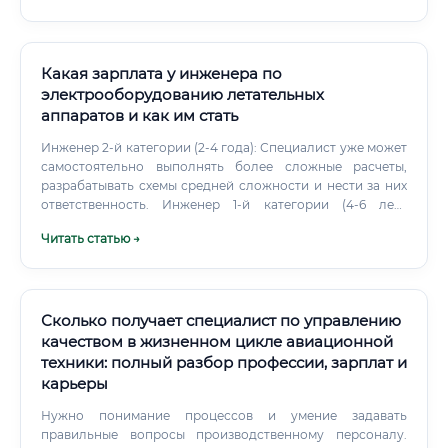
высокий потолок дохода. ⚠️ Почему бортинженер лучше
авиадиспетчера: бортинженер имеет более высокую
зарплату, не привязан к конкретному аэропорту, имеет
возможности для международной карьеры и более
Какая зарплата у инженера по
широкий спектр карьерных траекторий. ⚠️ Почему
электрооборудованию летательных
бортинженер может быть предпочтительнее пилота:
аппаратов и как им стать
стоимость обучения на бортинженера существенно
ниже, чем на пилота коммерческой авиации (разница
Инженер 2-й категории (2-4 года): Специалист уже может
может достигать 5–10 миллионов рублей), при
самостоятельно выполнять более сложные расчеты,
сопоставимом уровне дохода и условий труда на
разрабатывать схемы средней сложности и нести за них
начальных этапах карьеры.
ответственность. Инженер 1-й категории (4-6 лет):
Опытный сотрудник, которому доверяют разработку
Читать статью →
ответственных систем.
Сколько получает специалист по управлению
качеством в жизненном цикле авиационной
техники: полный разбор профессии, зарплат и
карьеры
Нужно понимание процессов и умение задавать
правильные вопросы производственному персоналу.