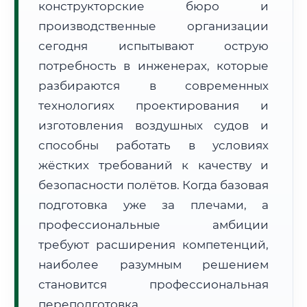
конструкторские бюро и
производственные организации
сегодня испытывают острую
потребность в инженерах, которые
разбираются в современных
🚚
Расчет логистики оригиналов:
технологиях проектирования и
• Маршрут транзита:
~2 127 км
• Экспресс-доставка СДЭК / Почтой:
3–5 рабочих дней
изготовления воздушных судов и
способны работать в условиях
📜 Документы и аккредитация
ФИС ФРДО
жёстких требований к качеству и
безопасности полётов. Когда базовая
подготовка уже за плечами, а
🔍
Нажмите на документ для увеличения и просмотра
профессиональные амбиции
требуют расширения компетенций,
наиболее разумным решением
становится профессиональная
переподготовка.