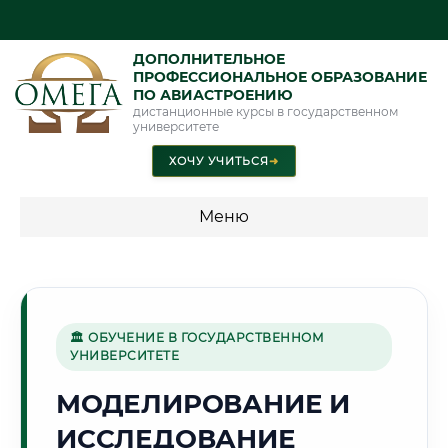
ДОПОЛНИТЕЛЬНОЕ
ПРОФЕССИОНАЛЬНОЕ ОБРАЗОВАНИЕ
ПО АВИАСТРОЕНИЮ
дистанционные курсы в государственном
университете
ХОЧУ УЧИТЬСЯ
➜
Меню
💰 ПРОГРАММЫ И СТОИМОСТЬ
Стоимость по программам обучения "Авиастроение"
🏛 ОБУЧЕНИЕ В ГОСУДАРСТВЕННОМ
УНИВЕРСИТЕТЕ
🌉
МОДЕЛИРОВАНИЕ И
ИССЛЕДОВАНИЕ
Г. САМАРА