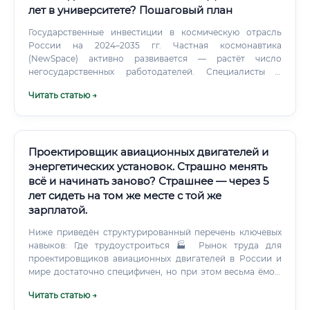
лет в университете? Пошаговый план
Государственные инвестиции в космическую отрасль
России на 2024–2035 гг. Частная космонавтика
(NewSpace) активно развивается — растёт число
негосударственных работодателей. Специалисты с
компетенциями PLM + системная инженерия + космос —
Читать статью →
редкость на рынке.
Проектировщик авиационных двигателей и
энергетических установок. Страшно менять
всё и начинать заново? Страшнее — через 5
лет сидеть на том же месте с той же
зарплатой.
Ниже приведён структурированный перечень ключевых
навыков: Где трудоустроиться 🏭 Рынок труда для
проектировщиков авиационных двигателей в России и
мире достаточно специфичен, но при этом весьма ёмок.
Ключевые работодатели: В России: ОДК (Объединённая
Читать статью →
двигателестроительная корпорация) — крупнейший