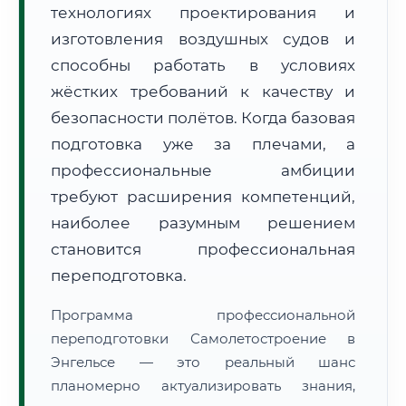
технологиях проектирования и
изготовления воздушных судов и
способны работать в условиях
жёстких требований к качеству и
безопасности полётов. Когда базовая
🚚
Расчет логистики оригиналов:
• Маршрут транзита:
подготовка уже за плечами, а
~2 452 км
• Экспресс-доставка СДЭК / Почтой:
4–6 рабочих дней
профессиональные амбиции
требуют расширения компетенций,
📜 Документы и аккредитация
ФИС ФРДО
наиболее разумным решением
становится профессиональная
переподготовка.
🔍
Нажмите на документ для увеличения и просмотра
Программа профессиональной
переподготовки Самолетостроение в
Энгельсе — это реальный шанс
планомерно актуализировать знания,