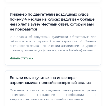
холдинг отрасли ПАО «ОДК-Авиадвигатель» (Пермь) АО
«НПО "Сатурн"» (Рыбинск) АО «УМПО» (Уфа) ФГУП «ЦИАМ
им. Баранова» (Москва) — ведущий научный центр ПАО
«ОДК-Климов» (Санкт-Петербург) КБ «Южное»,
Инженер по двигателям воздушных судов:
«Двигатели НК» и другие структуры Ростеха В
почему 4 месяца на курсах дадут вам больше,
международной практике: Rolls-Royce, GE Aviation, Pratt
чем 5 лет в вузе? Честный ответ, который вам
& Whitney, Safran, MTU Aero Engines Смежные отрасли:
не понравится
Космическая промышленность (ракетные двигатели)
Судостроение (газотурбинные установки) Энергетика
✅ Справка об отсутствии судимости: Обязательна для
(газотурбинные электростанции) Уровень заработной
работы в контролируемой зоне аэропорта. ⚠️ Знание
платы: от новичка до эксперта 💰 Одним из главных
английского языка: Технический английский на уровне
вопросов при смене профессии или выборе
чтения документации (manuals, service bulletins) является
специализации является уровень дохода.
стандартом де-факто.
Читать статью →
Есть ли смысл учиться на инженера-
аэродинамика: полный экспертный анализ
Освоение космоса и создание многоразовых ракет-
носителей. Повышение требований к
энергоэффективности автомобилей и самолетов.