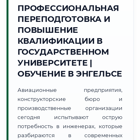
Точное местное время:
ПРОФЕССИОНАЛЬНАЯ
13:32:50
ПЕРЕПОДГОТОВКА И
Воскресенье, 9 Августа
ПОВЫШЕНИЕ
2026 г.
КВАЛИФИКАЦИИ В
+28°C
Погода в г. Энгельс:
☁️
,
Пасмурно
ГОСУДАРСТВЕННОМ
🌅 Восход:
05:31
🌇 Закат:
20:30
Световой день:
14 ч. 59 мин.
УНИВЕРСИТЕТЕ |
ОБУЧЕНИЕ В ЭНГЕЛЬСЕ
📍 Региональная справка
г. Энгельс
Субъект:
Саратовская область
Авиационные предприятия,
Тел. код:
+7 (8453)
конструкторские бюро и
Почтовые индексы:
413100–413199
производственные организации
Часовой пояс:
МСК+1 (UTC+4)
сегодня испытывают острую
Формат учебы:
Дистанционно
потребность в инженерах, которые
разбираются в современных
🗺️ Зона обслуживания: г. Энгельс