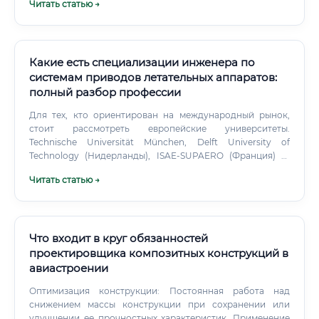
Читать статью →
Какие есть специализации инженера по
системам приводов летательных аппаратов:
полный разбор профессии
Для тех, кто ориентирован на международный рынок,
стоит рассмотреть европейские университеты.
Technische Universität München, Delft University of
Technology (Нидерланды), ISAE-SUPAERO (Франция) —
всё это школы с прямыми связями с Airbus, Liebherr,
Читать статью →
Safran. Магистратура и повышение квалификации:
Бакалавриата часто недостаточно для серьёзной
карьеры в авиации.
Что входит в круг обязанностей
проектировщика композитных конструкций в
авиастроении
Оптимизация конструкции: Постоянная работа над
снижением массы конструкции при сохранении или
улучшении ее прочностных характеристик. Применение